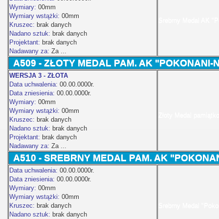
Wymiary:
00mm
Wymiary wstążki:
00mm
Srebrny Medal AK "P
Kruszec:
brak danych
Nadano sztuk:
brak danych
Projektant:
brak danych
Nadawany za:
Za ...
A509 -
ZŁOTY
MEDAL PAM. AK "POKONANI-NI
WERSJA 3 - ZŁOTA
Data uchwalenia:
00.00.0000r.
Data zniesienia:
00.00.0000r.
Wymiary:
00mm
Wymiary wstążki:
00mm
Złoty Medal pamiątko
Kruszec:
brak danych
Nadano sztuk:
brak danych
Projektant:
brak danych
Nadawany za:
Za ...
A510 -
SREBRNY
MEDAL PAM. AK "POKONANI
Data uchwalenia:
00.00.0000r.
Data zniesienia:
00.00.0000r.
Wymiary:
00mm
Wymiary wstążki:
00mm
Kruszec:
brak danych
Srebrny Medal "Poko
Nadano sztuk:
brak danych