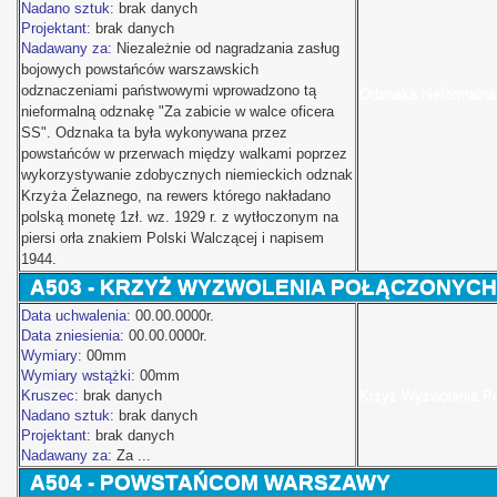
Nadano sztuk:
brak danych
Projektant:
brak danych
Nadawany za:
Niezależnie od nagradzania zasług
bojowych powstańców warszawskich
odznaczeniami państwowymi wprowadzono tą
Odznaka nieformalna
nieformalną odznakę "Za zabicie w walce oficera
SS". Odznaka ta była wykonywana przez
powstańców w przerwach między walkami poprzez
wykorzystywanie zdobycznych niemieckich odznak
Krzyża Żelaznego, na rewers którego nakładano
polską monetę 1zł. wz. 1929 r. z wytłoczonym na
piersi orła znakiem Polski Walczącej i napisem
1944.
A503
-
KRZYŻ WYZWOLENIA POŁĄCZONYCH 
Data uchwalenia:
00.00.0000r.
Data zniesienia:
00.00.0000r.
Wymiary:
00mm
Wymiary wstążki:
00mm
Kruszec:
brak danych
Krzyż Wyzwolenia Po
Nadano sztuk:
brak danych
Projektant:
brak danych
Nadawany za:
Za ...
A504
- POWSTAŃCOM WARSZAWY