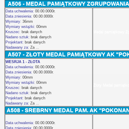
A506 - MEDAL PAMIĄTKOWY ZGRUPOWANIA
Data uchwalenia:
00.00.0000r.
Data zniesienia:
00.00.0000r.
Wymiary:
36mm
Wymiary wstążki:
00mm
Kruszec:
brak danych
Medal pamiątkowy Z
Nadano sztuk:
brak danych
Projektant:
brak danych
Nadawany za:
Za ...
A507
- ZŁOTY MEDAL PAMIĄTKOWY AK "PO
WESRJA 1 - ZŁOTA
Data uchwalenia:
00.00.0000r.
Data zniesienia:
00.00.0000r.
Wymiary:
00mm
Wymiary wstążki:
00mm
Złoty Medal pamiątk
Kruszec:
brak danych
Nadano sztuk:
brak danych
Projektant:
brak danych
Nadawany za:
Za ...
A508 -
SREBRNY MEDAL PAM. AK "POKONANI
Data uchwalenia:
00.00.0000r.
Data zniesienia:
00.00.0000r.