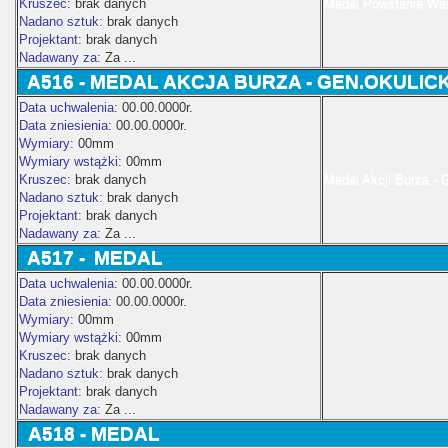
Kruszec:
brak danych
Medal Powstanie War
Nadano sztuk:
brak danych
Projektant:
brak danych
Nadawany za:
Za ...
A516 - MEDAL AKCJA BURZA - GEN.OKULICK
Data uchwalenia:
00.00.0000r.
Data zniesienia:
00.00.0000r.
Wymiary:
00mm
Wymiary wstążki:
00mm
Kruszec:
brak danych
Medal Akcji Burza - 
Nadano sztuk:
brak danych
Projektant:
brak danych
Nadawany za:
Za ...
A517 -
MEDAL
Data uchwalenia:
00.00.0000r.
Data zniesienia:
00.00.0000r.
Wymiary:
00mm
Wymiary wstążki:
00mm
Kruszec:
brak danych
Nadano sztuk:
brak danych
Projektant:
brak danych
Nadawany za:
Za ...
A518 - MEDAL