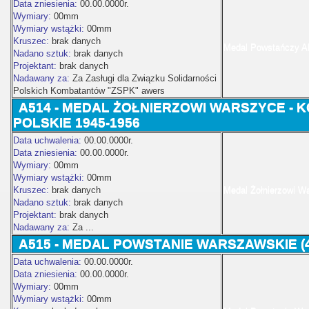
Data zniesienia:
00.00.0000r.
Wymiary:
00mm
Wymiary wstążki:
00mm
Kruszec:
brak danych
Medal Powstańczy Ak
Nadano sztuk:
brak danych
Projektant:
brak danych
Nadawany za:
Za Zasługi dla Związku Solidarności
Polskich Kombatantów "ZSPK" awers
A514 - MEDAL ŻOŁNIERZOWI WARSZYCE -
POLSKIE 1945-1956
Data uchwalenia:
00.00.0000r.
Data zniesienia:
00.00.0000r.
Wymiary:
00mm
Wymiary wstążki:
00mm
Kruszec:
brak danych
Medal Żołnierzowi W
Nadano sztuk:
brak danych
Projektant:
brak danych
Nadawany za:
Za ...
A515 - MEDAL
POWSTANIE WARSZAWSKIE (40-
Data uchwalenia:
00.00.0000r.
Data zniesienia:
00.00.0000r.
Wymiary:
00mm
Wymiary wstążki:
00mm