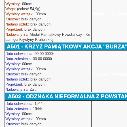
Wymiary:
00mm
Waga:
(całość 54,9g)
Medal Pamięci Krysty
Wymiary wstążki:
00mm
Kruszec:
brak danych
Nadano sztuk:
brak danych
Projektant:
brak danych
Nadawany za:
Medal Pamiątkowy Powstańczy - Ku
pamięci Krystyny Krahelskiej.
A501
- KRZYŻ PAMIĄTKOWY AKCJA "BURZA
 Polski
Data uchwalenia:
00.00.0000r.
Data zniesienia:
00.00.0000r.
Wymiary:
00mm
Wymiary wstążki:
00mm
Kruszec:
brak danych
Krzyż pam. AK Akcja 
Nadano sztuk:
brak danych
Projektant:
brak danych
Nadawany za:
Za ...
A502
- ODZNAKA NIEFORMALNA Z POWSTA
Data uchwalenia:
1944r.
Data zniesienia:
1944r.
Wymiary:
00mm
Wymiary wstążki:
00mm
Kruszec:
brak danych