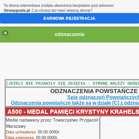
Ta strona internetowa została utworzona bezpłatnie pod adresem
Stronygratis.pl
. Czy chcesz też mieć własną stronę?
DARMOWA REJESTRACJA
odznaczenia
[JEŻELI NIE POJAWIŁY SIĘ ZDJĘCIA - STRONĘ NALEŻY ODŚW
ODZNACZENIA POWSTAŃCZE
Spis odznaczeń Powstańczyc
Odznaczenia powstańcze także są w dziale [C] z odzn
A500 - MEDAL PAMIĘCI KRYSTYNY
KRAHELS
Medal nadawany przez Towarzystwo Przyjaciół
Warszawy
Data uchwalenia:
00.00.0000r.
Data zniesienia:
00.00.0000r.