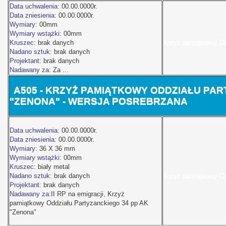
Data uchwalenia:
00.00.0000r.
Data zniesienia:
00.00.0000r.
Wymiary:
00mm
Wymiary wstążki:
00mm
Kruszec:
brak danych
Krzyż pamiątkowy Od
Nadano sztuk:
brak danych
Projektant:
brak danych
Nadawany za:
Za ...
A5
05 - KRZYŻ PAMIĄTKOWY ODDZIAŁU PAR
"ZENONA" - WERSJA POSREBRZANA
Data uchwalenia:
00.00.0000r.
Data zniesienia:
00.00.0000r.
Wymiary:
36 X 36 mm
Wymiary wstążki:
00mm
Kruszec:
biały metal
Nadano sztuk:
brak danych
Krzyż pamiątkowy Od
Projektant:
brak danych
Nadawany za:
II RP na emigracji, Krzyż
pamiątkowy Oddziału Partyzanckiego 34 pp AK
"Zenona"