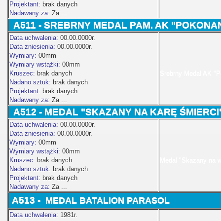
Projektant:
brak danych
Nadawany za:
Za ...
A511 -
SREBRNY
MEDAL PAM. AK "POKONANI
Data uchwalenia:
00.00.0000r.
Data zniesienia:
00.00.0000r.
Wymiary:
00mm
Wymiary wstążki:
00mm
Kruszec:
brak danych
Srebrny Medal AK "P
Nadano sztuk:
brak danych
Projektant:
brak danych
Nadawany za:
Za ...
A512 - MEDAL "SKAZANY NA KARĘ ŚMIERCI"
Data uchwalenia:
00.00.0000r.
Data zniesienia:
00.00.0000r.
Wymiary:
00mm
Wymiary wstążki:
00mm
Kruszec:
brak danych
Medal "Skazany na w
Nadano sztuk:
brak danych
Projektant:
brak danych
Nadawany za:
Za ...
A513 -
MEDAL BATALION PARASOL
Data uchwalenia:
1981r.