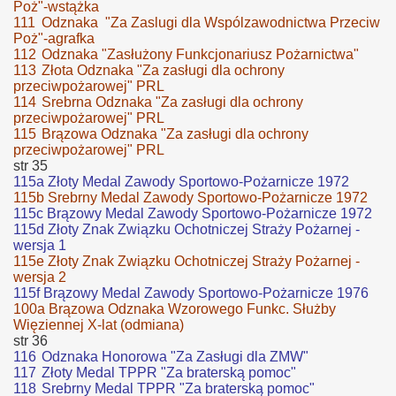
Poż"-wstążka
111
Odznaka "Za Zaslugi dla Wspólzawodnictwa Przeciw
Poż"-agrafka
112
Odznaka "Zasłużony Funkcjonariusz Pożarnictwa"
113
Złota Odznaka "Za zasługi dla ochrony
przeciwpożarowej" PRL
114
Srebrna Odznaka "Za zasługi dla ochrony
przeciwpożarowej" PRL
115
Brązowa Odznaka "Za zasługi dla ochrony
przeciwpożarowej" PRL
str 35
115a Złoty Medal Zawody Sportowo-Pożarnicze 1972
115b Srebrny Medal Zawody Sportowo-Pożarnicze 1972
115c Brązowy Medal Zawody Sportowo-Pożarnicze 1972
115d Złoty Znak Związku Ochotniczej Straży Pożarnej -
wersja 1
115e Złoty Znak Związku Ochotniczej Straży Pożarnej -
wersja 2
115f Brązowy Medal Zawody Sportowo-Pożarnicze 1976
100a Brązowa Odznaka Wzorowego Funkc. Służby
Więziennej X-lat (odmiana)
str 36
116
Odznaka Honorowa "Za Zasługi dla ZMW"
117
Złoty Medal TPPR "Za braterską pomoc"
118
Srebrny Medal TPPR "Za braterską pomoc"