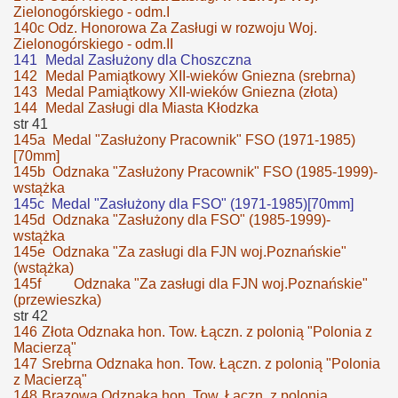
Zielonogórskiego - odm.I
140c Odz. Honorowa Za Zasługi w rozwoju Woj.
Zielonogórskiego - odm.II
141
Medal Zasłużony dla Choszczna
142
Medal Pamiątkowy XII-wieków Gniezna (srebrna)
143
Medal Pamiątkowy XII-wieków Gniezna (złota)
144
Medal Zasługi dla Miasta Kłodzka
str 41
145a Medal "Zasłużony Pracownik" FSO (1971-1985)
[70mm]
145b Odznaka "Zasłużony Pracownik" FSO (1985-1999)-
wstążka
145c Medal "Zasłużony dla FSO" (1971-1985)[70mm]
145d Odznaka "Zasłużony dla FSO" (1985-1999)-
wstążka
145e Odznaka "Za zasługi dla FJN woj.Poznańskie"
(wstążka)
145f
Odznaka "Za zasługi dla FJN woj.Poznańskie"
(przewieszka)
str 42
146
Złota Odznaka hon. Tow. Łączn. z polonią "Polonia z
Macierzą"
147
Srebrna Odznaka hon. Tow. Łączn. z polonią "Polonia
z Macierzą"
148
Brązowa Odznaka hon. Tow. Łączn. z polonią