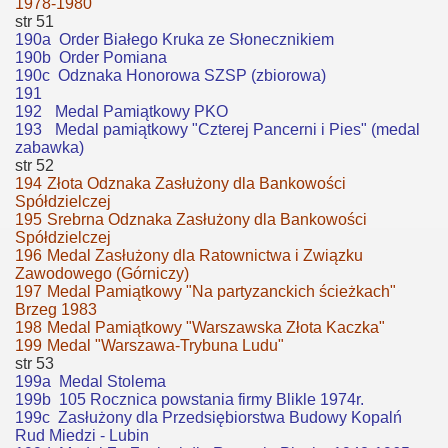
1978-1980
str 51
190a Order Białego Kruka ze Słonecznikiem
190b Order Pomiana
190c Odznaka Honorowa SZSP (zbiorowa)
191
192
Medal Pamiątkowy PKO
193
Medal pamiątkowy "Czterej Pancerni i Pies" (medal
zabawka)
str 52
194
Złota Odznaka Zasłużony dla Bankowości
Spółdzielczej
195
Srebrna Odznaka Zasłużony dla Bankowości
Spółdzielczej
196
Medal Zasłużony dla Ratownictwa i Związku
Zawodowego (Górniczy)
197
Medal Pamiątkowy "Na partyzanckich ścieżkach"
Brzeg 1983
198
Medal Pamiątkowy "Warszawska Złota Kaczka"
199
Medal "Warszawa-Trybuna Ludu"
str 53
199a Medal Stolema
199b 105 Rocznica powstania firmy Blikle 1974r.
199c Zasłużony dla Przedsiębiorstwa Budowy Kopalń
Rud Miedzi - Lubin