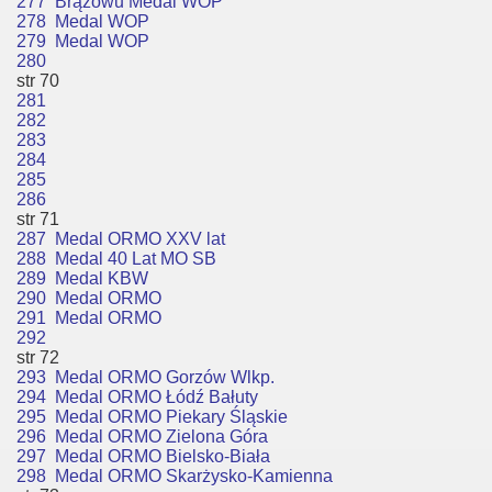
277 Brązowu Medal WOP
278 Medal WOP
279 Medal WOP
280
str 70
281
282
283
284
285
286
str 71
287 Medal ORMO XXV lat
288 Medal 40 Lat MO SB
289 Medal KBW
290 Medal ORMO
291 Medal ORMO
292
str 72
293 Medal ORMO Gorzów Wlkp.
294 Medal ORMO Łódź Bałuty
295 Medal ORMO Piekary Śląskie
296 Medal ORMO Zielona Góra
297 Medal ORMO Bielsko-Biała
298 Medal ORMO Skarżysko-Kamienna