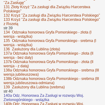
"Za Zasługę"
131
Złoty Krzyż "Za zasługi dla Związku Harcerstwa
Polskiego"
132
Krzyż "Za zasługi dla Związku Harcerstwa Polskiego"
133
Krzyż "Za zasługi dla Związku Harcerstwa Polskiego"
z Rozetą
str 39
134
Odznaka honorowa Gryfa Pomorskiego - złota (I
wersja - wstążka)
135
Odznaka honorowa Gryfa Pomorskiego - srebrna (I
wersja - wstążka)
136
Zasłużony dla Lublina (złota)
137a Odznaka honorowa Gryfa Pomorskiego - złota (II
wersja - bez daty)
137b Odznaka honorowa Gryfa Pomorskiego - złota (II
wersja - z datą)
138a Odznaka honorowa Gryfa Pomorskiego - srebrna (III
wersja jubileuszowa)
138b
Odznaka honorowa Gryfa Pomorskiego - srebrna (III
wersja jubileuszowa-odmiana)
139
Zasłużony dla Lublina (srebrna)
str 40
140a Odz. Honorowa Za Zasługi w rozwoju Woj.
Zielonogórskiego - wstążka
140b Odz. Honorowa Za Zasługi w rozwoju Woj.