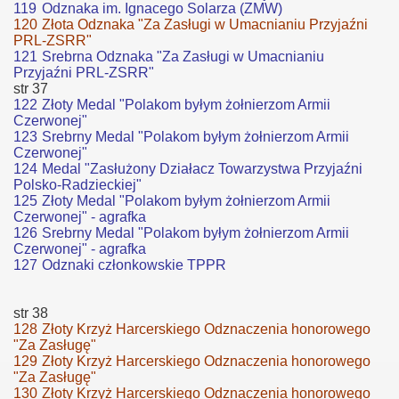
119
Odznaka im. Ignacego Solarza (ZMW)
120
Złota Odznaka "Za Zasługi w Umacnianiu Przyjaźni
PRL-ZSRR"
121
Srebrna Odznaka "Za Zasługi w Umacnianiu
Przyjaźni PRL-ZSRR"
str 37
122
Złoty Medal "Polakom byłym żołnierzom Armii
Czerwonej"
123
Srebrny Medal "Polakom byłym żołnierzom Armii
Czerwonej"
124
Medal "Zasłużony Działacz Towarzystwa Przyjaźni
Polsko-Radzieckiej"
125
Złoty Medal "Polakom byłym żołnierzom Armii
Czerwonej" - agrafka
126
Srebrny Medal "Polakom byłym żołnierzom Armii
Czerwonej" - agrafka
127
Odznaki członkowskie TPPR
str 38
128
Złoty Krzyż Harcerskiego Odznaczenia honorowego
"Za Zasługę"
129
Złoty Krzyż Harcerskiego Odznaczenia honorowego
"Za Zasługę"
130
Złoty Krzyż Harcerskiego Odznaczenia honorowego