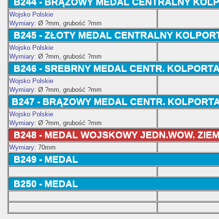
B244 -
BRĄZOWY
MEDAL CENTRALNY KOL
Wojsko Polskie
Wymiary:
Ø ?
mm, grubość ?mm
B245 -
ZŁOTY
MEDAL CENTRALNY KOLPOR
Wojsko Polskie
Wymiary:
Ø ?
mm, grubość ?mm
B246 -
SREBRNY
MEDAL CENTR. KOLPORT
Wojsko Polskie
Wymiary:
Ø ?
mm, grubość ?mm
B247 -
BRĄZOWY
MEDAL CENTR. KOLPORT
Wojsko Polskie
Wymiary:
Ø ?
mm, grubość ?mm
B248 - MEDAL WOJSKOWY JEDN.WOW. ZIEMI
Wymiary:
70mm
B249 - MEDAL
B250 - MEDAL