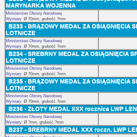
MARYNARKA WOJENNA
Ministerstwo Obrony Narodowej
Wymiary:
Ø 70
mm, grubość ?mm
B233 -
BRĄZOWY MEDAL ZA OSIĄGNIĘCIA 
LOTNICZE
Ministerstwo Obrony Narodowej
Wymiary:
Ø 70
mm, grubość ?mm
B234 - SREBRNY
MEDAL ZA OSIĄGNIĘCIA 
LOTNICZE
Ministerstwo Obrony Narodowej
Wymiary:
Ø 70
mm, grubość ?mm
B235 -
BRĄZOWY MEDAL ZA OSIĄGNIĘCIA 
LOTNICZE
Ministerstwo Obrony Narodowej
Wymiary:
Ø 70
mm, grubość ?mm
B236 - ZŁOTY MEDAL
XXX rocznica LWP L
Ministerstwo Obrony Narodowej
Wymiary:
Ø ?
mm, grubość ?mm
B237 -
SREBRNY MEDAL
XXX roczn. LWP 