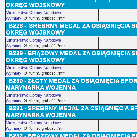
OKRĘG WOJSKOWY
Ministerstwo Obrony Narodowej
Wymiary:
Ø 70
mm, grubość ?mm
B228 -
SREBRNY MEDAL ZA OSIĄGNIĘCIA S
OKRĘG WOJSKOWY
Ministerstwo Obrony Narodowej
Wymiary:
Ø 70
mm, grubość ?mm
B229 -
BRĄZOWY MEDAL ZA OSIĄGNIĘCIA S
OKRĘG WOJSKOWY
Ministerstwo Obrony Narodowej
Wymiary:
Ø 70
mm, grubość ?mm
B230 -
ZŁOTY MEDAL ZA OSIĄGNIĘCIA SPO
MARYNARKA WOJENNA
Ministerstwo Obrony Narodowej
Wymiary:
Ø 70
mm, grubość ?mm
B231 -
SREBRNY MEDAL ZA OSIĄGNIĘCIA S
MARYNARKA WOJENNA
Ministerstwo Obrony Narodowej
Wymiary:
Ø 70
mm, grubość ?mm
B232 -
BRĄZOWY MEDAL ZA OSIĄGNIĘCIA 