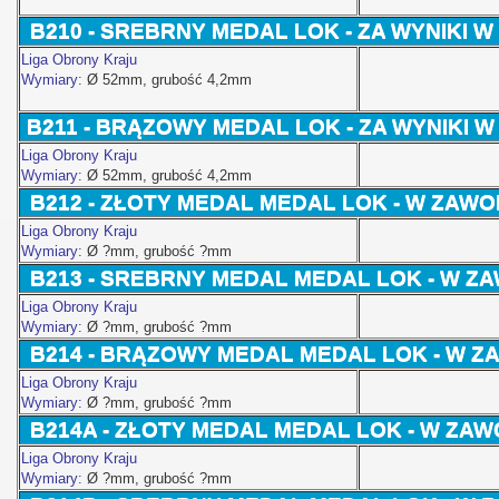
B210 -
SREBRNY MEDAL LOK - ZA WYNIKI 
Liga Obrony Kraju
Wymiary:
Ø 52
mm, grubość 4,2mm
B211
-
BRĄZOWY MEDAL LOK - ZA WYNIKI 
Liga Obrony Kraju
Wymiary:
Ø 52
mm, grubość 4,2mm
B212
- ZŁOTY MEDAL MEDAL LOK - W ZA
Liga Obrony Kraju
Wymiary:
Ø ?
mm, grubość ?mm
B213
- SREBRNY MEDAL
MEDAL LOK - W 
Liga Obrony Kraju
Wymiary:
Ø ?
mm, grubość ?mm
B214 - BRĄZOWY MEDAL
MEDAL LOK - W 
Liga Obrony Kraju
Wymiary:
Ø ?
mm, grubość ?mm
B214A - ZŁOTY MEDAL
MEDAL LOK - W ZA
Liga Obrony Kraju
Wymiary:
Ø ?
mm, grubość ?mm