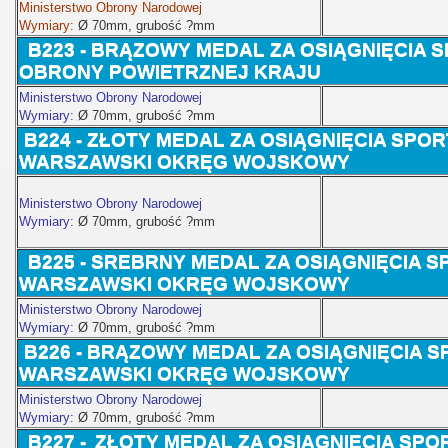
Ministerstwo Obrony Narodowej
Wymiary:
Ø 70
mm, grubość ?mm
B223 -
BRĄZOWY MEDAL ZA OSIĄGNIĘCIA 
OBRONY POWIETRZNEJ KRAJU
Ministerstwo Obrony Narodowej
Wymiary:
Ø 70
mm, grubość ?mm
B224 -
ZŁOTY MEDAL ZA OSIĄGNIĘCIA SPO
WARSZAWSKI OKRĘG WOJSKOWY
Ministerstwo Obrony Narodowej
Wymiary:
Ø 70
mm, grubość ?mm
B225 -
SREBRNY MEDAL ZA OSIĄGNIĘCIA S
WARSZAWSKI OKRĘG WOJSKOWY
Ministerstwo Obrony Narodowej
Wymiary:
Ø 70
mm, grubość ?mm
B226 - BRĄZOWY
MEDAL ZA OSIĄGNIĘCIA S
WARSZAWSKI OKRĘG WOJSKOWY
Ministerstwo Obrony Narodowej
Wymiary:
Ø 70
mm, grubość ?mm
B227 -
ZŁOTY MEDAL ZA OSIĄGNIĘCIA SPO