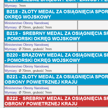
Wymiary:
?mm
B218 - ZŁOTY MEDAL ZA OSIĄGNIĘCIA SP
OKRĘG WOJSKOWY
Ministerstwo Obrony Narodowej
Wymiary:
Ø 70
mm, grubość ?mm
B219 -
SREBRNY MEDAL ZA OSIĄGNIĘCIA 
-
POMORSKI OKRĘG WOJSKOWY
Ministerstwo Obrony Narodowej
Wymiary:
Ø 70
mm, grubość ?mm
B220 -
BRĄZOWY MEDAL ZA OSIĄGNIĘCIA 
-
POMORSKI OKRĘG WOJSKOWY
Ministerstwo Obrony Narodowej
Wymiary:
Ø 70
mm, grubość ?mm
B221 -
ZŁOTY MEDAL ZA OSIĄGNIĘCIA SPO
OBRONY POWIETRZNEJ KRAJU
Ministerstwo Obrony Narodowej
Wymiary:
Ø 70
mm, grubość ?mm
B222 -
SREBRNY MEDAL ZA OSIĄGNIĘCIA 
OBRONY POWIETRZNEJ KRAJU