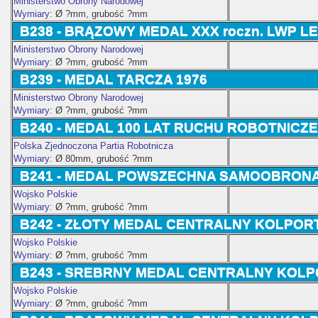
Ministerstwo Obrony Narodowej
Wymiary:
Ø ?
mm, grubość ?mm
B238 -
BRĄZOWY MEDAL
XXX roczn. LWP 
Ministerstwo Obrony Narodowej
Wymiary:
Ø ?
mm, grubość ?mm
B239 -
MEDAL TARCZA 1976
Ministerstwo Obrony Narodowej
Wymiary:
Ø ?
mm, grubość ?mm
B240 -
MEDAL 100 LAT RUCHU ROBOTNICZ
Polska Zjednoczona Partia Robotnicza
Wymiary:
Ø 80
mm, grubość ?mm
B241 -
MEDAL POWSZECHNA SAMOOBRONA 
Wojsko Polskie
Wymiary:
Ø ?
mm, grubość ?mm
B242 - ZŁOTY
MEDAL CENTRALNY KOLPOR
Wojsko Polskie
Wymiary:
Ø ?
mm, grubość ?mm
B243 -
SREBRNY
MEDAL CENTRALNY KOL
Wojsko Polskie
Wymiary:
Ø ?
mm, grubość ?mm