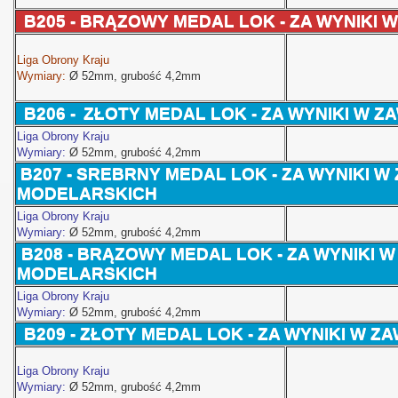
B205 -
BRĄZOWY
MEDAL LOK - ZA WYNIKI
Liga Obrony Kraju
Wymiary:
Ø 52
mm, grubość 4,2mm
B206 -
ZŁOTY MEDAL LOK - ZA WYNIKI W
 Polski
Liga Obrony Kraju
Wymiary:
Ø 52
mm, grubość 4,2mm
B207 -
SREBRNY MEDAL LOK - ZA WYNIKI 
MODELARSKICH
Liga Obrony Kraju
Wymiary:
Ø 52
mm, grubość 4,2mm
B208 -
BRĄZOWY MEDAL LOK - ZA WYNIKI 
MODELARSKICH
Liga Obrony Kraju
Wymiary:
Ø 52
mm, grubość 4,2mm
B209 -
ZŁOTY MEDAL LOK - ZA WYNIKI W 
Liga Obrony Kraju
Wymiary:
Ø 52
mm, grubość 4,2mm