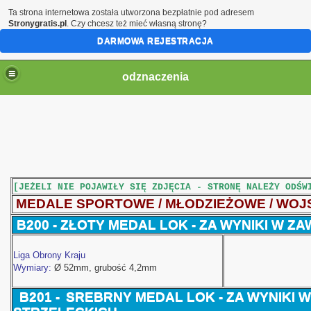
Ta strona internetowa została utworzona bezpłatnie pod adresem
Stronygratis.pl
. Czy chcesz też mieć własną stronę?
DARMOWA REJESTRACJA
odznaczenia
[JEŻELI NIE POJAWIŁY SIĘ ZDJĘCIA - STRONĘ NALEŻY ODŚW
MEDALE SPORTOWE / MŁODZIEŻOWE / WO
B200 -
ZŁOTY MEDAL LOK - ZA WYNIKI W 
Liga Obrony Kraju
Wymiary:
Ø 52
mm, grubość 4,2mm
B201 -
SREBRNY
MEDAL LOK - ZA WYNIKI