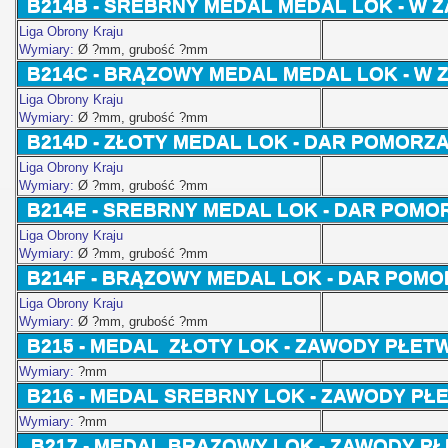
B214B - SREBRNY MEDAL
MEDAL LOK - W
Liga Obrony Kraju
Wymiary:
Ø ?
mm, grubość ?mm
B214C - BRĄZOWY MEDAL
MEDAL LOK - W
Liga Obrony Kraju
Wymiary:
Ø ?
mm, grubość ?mm
B214D - ZŁOTY
MEDAL LOK -
DAR POMORZ
Liga Obrony Kraju
Wymiary:
Ø ?
mm, grubość ?mm
B214E - SREBRNY MEDAL
LOK -
DAR POMO
Liga Obrony Kraju
Wymiary:
Ø ?
mm, grubość ?mm
B214F - BRĄZOWY MEDAL
LOK - DAR POM
Liga Obrony Kraju
Wymiary:
Ø ?
mm, grubość ?mm
B215 - MEDAL ZŁOTY LOK - ZAWODY PŁ
Wymiary:
?mm
B216 - MEDAL SREBRNY
LOK - ZAWODY P
Wymiary:
?mm
B217 - MEDAL BRĄZOWY
LOK - ZAWODY 