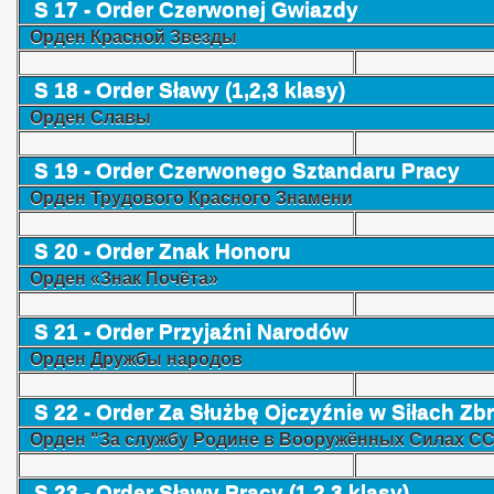
S 17 - Order Czerwonej Gwiazdy
Орден Краснoй Звезды
S 18 - Order Sławy (1,2,3 klasy)
Орден Славы
S 19 - Order Czerwonego Sztandaru Pracy
Орден Трудового Красного Знамени
S 20 - Order Znak Honoru
Орден «Знак Почёта»
S 21 - Order Przyjaźni Narodów
Орден Дружбы народов
S 22 - Order Za Służbę Ojczyźnie w Siłach Zb
Орден "За службу Родине в Вооружённых Силах С
S 23 - Order Sławy Pracy (1,2,3 klasy)