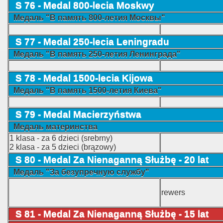
S 76 - Medal 800-lecia Moskwy
Медаль "В память 800-летия Москвы"
S 77 - Medal 250-lecia Leningradu
Медаль "В память 250-летия Ленинграда"
S 78 - Medal 1500-lecia Kijowa
Медаль "В память 1500-летия Киева"
S 79 - Medal Macierzyństwa
Медаль материнства
1 klasa - za 6 dzieci (srebrny)
2 klasa - za 5 dzieci (brązowy)
S 80 - Medal Za Nienaganną Służbę - 20 lat
Медаль "За безупречную службу"
rewers
S 81 - Medal Za Nienaganną Służbę - 15 lat