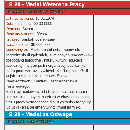
S 28 -
Medal Weterena Pracy
Медаль "Ветеран труда"
Data uchwalenia:
18.01.1974
Data zniesienia:
00.00.0000
Wymiary:
34mm
Wymiary wstążki:
00mm
Kruszec:
tombak posrebrzany
Nadano sztuk:
39 000 000
Nadawany za:
Medal został ustanowiony dla
nagrodzenia długoletnich, sumiennych pracowników
gospodarki narodowej, nauki, kultury, edukacji
publicznej, instytucjach i organizacji publicznych,
także pracowników cywilnych Sił Zbrojnych ZSRR,
wojsk i instytucji Ministerstwa Spraw
Wewnętrznych i Komitetu Bezpieczeństwa
Państwowego.
Medal był nadawany robotnikom, kołchoźnikom i
pracownikom innych instytucji w chwili osiągnięcia
stażu pracy wymaganego dla uzyskania emerytury
lub uzyskania tej emerytury z uwagi na wiek.
S 29 - Medal za Odwagę
Медаль «За отвагу»