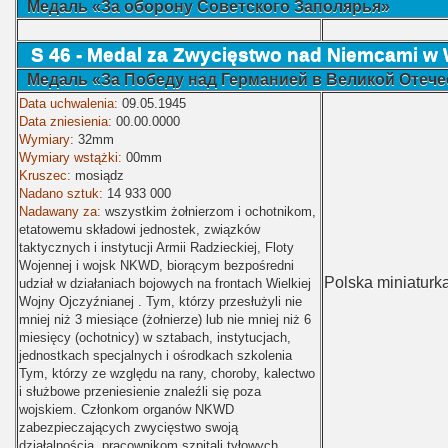
Медаль «За оборону Советского Заполярья»
S 46 -
Medal za Zwycięstwo nad Niemcami w W
Медаль «За Победу над Германией в Великой Отечес
Data uchwalenia:
09.05.1945
Data zniesienia:
00.00.0000
Wymiary:
32mm
Wymiary wstążki:
00mm
Kruszec:
mosiądz
Nadano sztuk:
14 933 000
Nadawany za:
wszystkim żołnierzom i ochotnikom,
etatowemu składowi jednostek, związków
taktycznych i instytucji Armii Radzieckiej, Floty
Wojennej i wojsk NKWD, biorącym bezpośredni
Polska miniaturka
udział w działaniach bojowych na frontach Wielkiej
Wojny Ojczyźnianej . Tym, którzy przesłużyli nie
mniej niż 3 miesiące (żołnierze) lub nie mniej niż 6
miesięcy (ochotnicy) w sztabach, instytucjach,
jednostkach specjalnych i ośrodkach szkolenia
Tym, którzy ze względu na rany, choroby, kalectwo
i służbowe przeniesienie znaleźli się poza
wojskiem. Członkom organów NKWD
zabezpieczających zwycięstwo swoją
działalnością, pracownikom szpitali tyłowych,