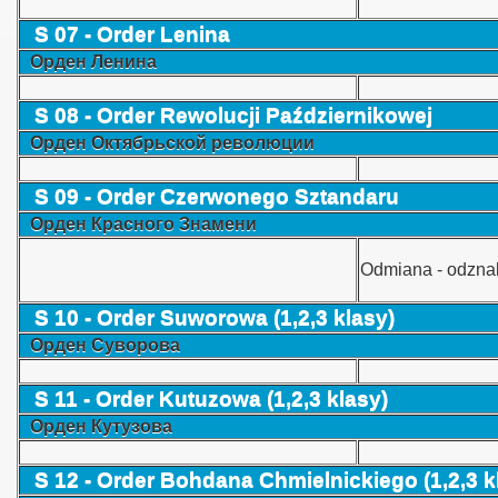
S 07 - Order Lenina
Орден Ленина
S 08 - Order Rewolucji Październikowej
Орден Октябрьской революции
S 09 - Order Czerwonego Sztandaru
Орден Красного Знамени
Odmiana - odzna
S 10 - Order Suworowa (1,2,3 klasy)
Орден Суворова
S 11 -
Order Kutuzowa (1,2,3 klasy)
Орден Кутузова
S 12 -
Order Bohdana Chmielnickiego (1,2,3 k