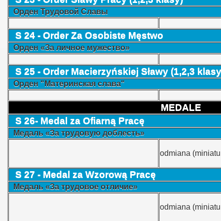
Орден Трудовой Славы
S 24 - Order Za Osobiste Męstwo
Орден «За личное мужество»
S 25 - Order Macierzyńskiej Sławy (1,2,3 klasy
Орден "Материнская слава"
MEDALE
S 26- Medal za Ofiarną Pracę
Медаль «За трудовую доблесть»
odmiana (miniatu
S 27 - Medal za Wzorową Pracę
Медаль «За трудовое отличие»
odmiana (miniatu