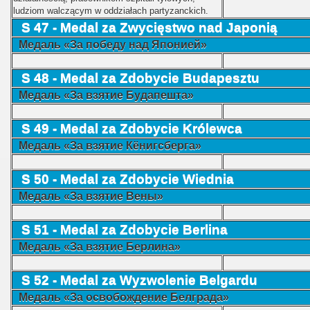
ludziom walczącym w oddziałach partyzanckich.
S 47 - Medal za Zwycięstwo nad Japonią
Медаль «За победу над Японией»
S 48 - Medal za Zdobycie Budapesztu
Медаль «За взятие Будапешта»
S 49 - Medal za Zdobycie Królewca
Медаль «За взятие Кёнигсберга»
S 50 - Medal za Zdobycie Wiednia
Медаль «За взятие Вены»
S 51 - Medal za Zdobycie Berlina
Медаль «За взятие Берлина»
S 52 - Medal za Wyzwolenie Belgardu
Медаль «За освобождение Белграда»