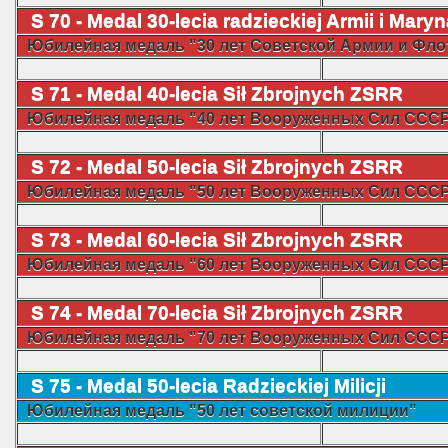
S 70 - Medal 30-lecia radzieckiej Armii i Mary
Юбилейная медаль "30 лет Советской Армии и Фло
S 71 - Medal 40-lecia Sił Zbrojnych ZSRR
Юбилейная медаль "40 лет Вооруженных Сил ССС
S 72 -
Medal 50-lecia Sił Zbrojnych ZSRR
Юбилейная медаль "50 лет Вооруженных Сил ССС
S 73 -
Medal 60-lecia Sił Zbrojnych ZSRR
Юбилейная медаль "60 лет Вооруженных Сил ССС
S 74 -
Medal 70-lecia Sił Zbrojnych ZSRR
Юбилейная медаль "70 лет Вооруженных Сил ССС
S 75 - Medal 50-lecia Radzieckiej Milicji
Юбилейная медаль "50 лет советской милиции"