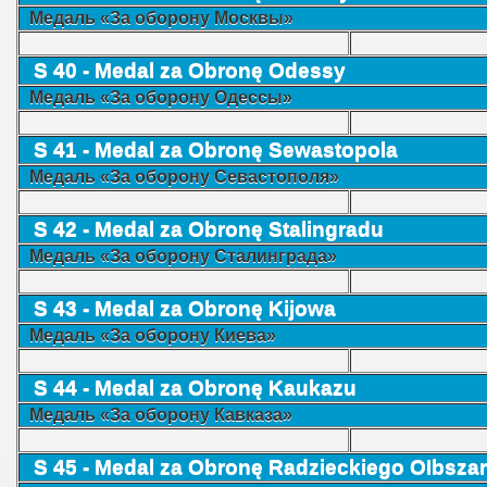
Медаль «За оборону Москвы»
S 40 - Medal za Obronę Odessy
Медаль «За оборону Одессы»
S 41 - Medal za Obronę Sewastopola
Медаль «За оборону Севастополя»
S 42 - Medal za Obronę Stalingradu
Медаль «За оборону Сталинграда»
S 43 - Medal za Obronę Kijowa
Медаль «За оборону Киева»
S 44 - Medal za Obronę Kaukazu
Медаль «За оборону Кавказа»
S 45 - Medal za Obronę Radzieckiego OIbsz