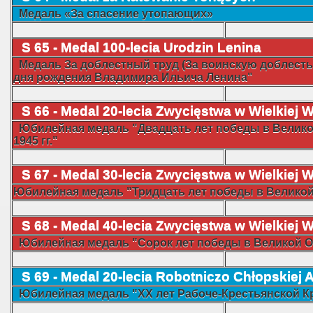
Медаль «За спасение утопающих»
S 65 - Medal 100-lecia Urodzin Lenina
Медаль За доблестный труд (За воинскую доблесть)
дня рождения Владимира Ильича Ленина"
S 66 - Medal 20-lecia Zwycięstwa w Wielkiej 
Юбилейная медаль "Двадцать лет победы в Велико
1945 гг."
S 67 -
Medal 30-lecia Zwycięstwa w Wielkiej W
Юбилейная медаль "Тридцать лет победы в Великой 
S 68 -
Medal 40-lecia Zwycięstwa w Wielkiej W
Юбилейная медаль "Сорок лет победы в Великой От
S 69 - Medal 20-lecia Robotniczo Chłopskiej 
Юбилейная медаль "ХХ лет Рабоче-Крестьянской 