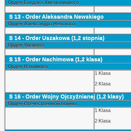
Орден Богдана Хмельницкого
S 13 - Order Aleksandra Newskiego
Орден Александра Невскoго
S 14 - Order Uszakowa (1,2 stopnia)
Орден Ушакова
S 15 - Order Nachimowa (1,2 klasa)
Орден Нахимова
1 Klasa
2 Klasa
S 16 - Order Wojny Ojczyźnianej (1,2 klasy)
Орден Отечественной войны
1 Klasa
2 Klasa