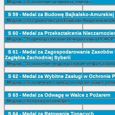
Медаль «За освоение целинных земель»
S 59 - Medal za Budowę Bajkalsko-Amurskiej 
Медаль «За строительство Байкало-Амурской маги
S 60 - Medal za Przekształcenia Nieczarnoz
Медаль "За преобразование Нечерноземья РСФСР
S 61 - Medal za Zagospodarowanie Zasobów
Zagłębia Zachodniej Syberii
Медаль "За освоение недр и развитие нефтегазово
S 62 - Medal za Wybitne Zasługi w Ochronie
Медаль «За отличную службу по охране обществен
S 63 - Medal za Odwagę w Walce z Pożarem
Медаль «За отвагу на пожаре»
S 64 - Medal za Ratowanie Tonących