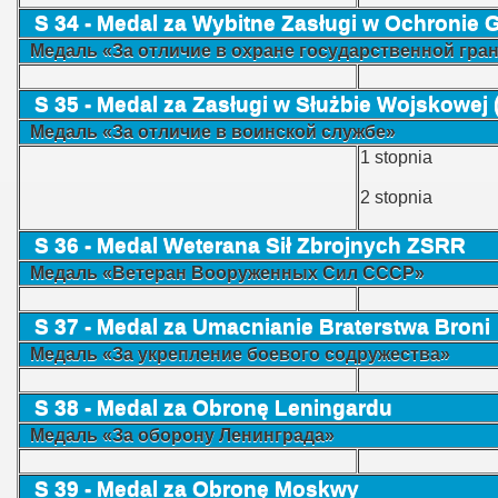
S 34 - Medal za Wybitne Zasługi w Ochronie 
Медаль «За отличие в охране государственной гр
S 35 - Medal za Zasługi w Służbie Wojskowej (
Медаль «За отличие в воинской службе»
1 stopnia
2 stopnia
S 36 - Medal Weterana Sił Zbrojnych ZSRR
Медаль «Ветеран Вооруженных Сил СССР»
S 37 - Medal za Umacnianie Braterstwa Broni
Медаль «За укрепление боевого содружества»
S 38 - Medal za Obronę Leningardu
Медаль «За оборону Ленинграда»
S 39 - Medal za Obronę Moskwy