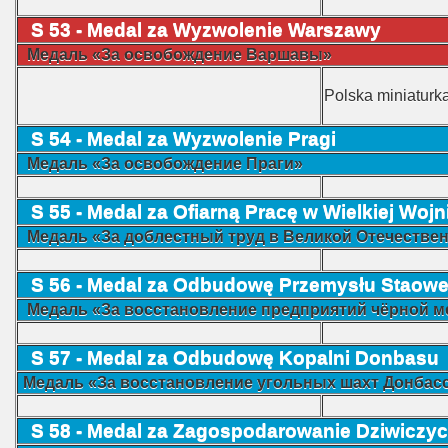
S 53 - Medal za Wyzwolenie Warszawy
Медаль «За освобождение Варшавы»
Polska miniaturka
S 54 - Medal za Wyzwolenie Pragi
Медаль «За освобождение Праги»
S 55 -
Medal za Ofiarną Pracę w Wielkiej Wojn
Медаль «За доблестный труд в Великой Отечественн
S 56 - Medal za Odbudowę Przemysłu Staow
Медаль «За восстановление предприятий чёрной м
S 57 - Medal za Odbudowę Kopalni Donbasu
Медаль «За восстановление угольных шахт Донбас
S 58 - Medal za Zagospodarowanie Dziwiczy