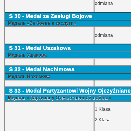
odmiana
S 30 - Medal za Zasługi Bojowe
Медаль «За боевые заслуги»
odmiana
S 31 - Medal Uszakowa
Медаль Ушакова
S 32 - Medal Nachimowa
Медаль Нахимова
S 33 - Medal Partyzantowi Wojny Ojczyźniane
Медаль «Партизану Отечественной войны»
1 Klasa
2 Klasa