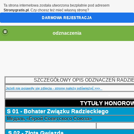
Ta strona internetowa została utworzona bezpłatnie pod adresem
Stronygratis.pl
. Czy chcesz też mieć własną stronę?
DARMOWA REJESTRACJA
odznaczenia
SZCZEGÓŁOWY OPIS ODZNACZEŃ RADZI
Jeżeli nie pojawiły się zdjęcia - stronę należy odświeżyć >>>
>
TYTUŁY HONORO
S 01 - Bohater Związku Radzieckiego
Медаль
«
Герой Советского Союза
»
S 02 - Złota Gwiazda