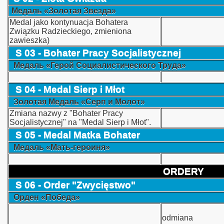
Медаль
«
Золотая Звезда
»
Medal jako kontynuacja Bohatera
Związku Radzieckiego, zmieniona
zawieszka)
S 03 - Bohater Pracy Socjalistycznej
 Polski
Медаль
«
Герой Социалистического Труда
»
S 04 - Medal Sierp i Młot
Золотая Медаль
«
Серп и Молот»
Zmiana nazwy z "Bohater Pracy
Socjalistycznej" na "Medal Sierp i Młot".
S 05 - Medal Matka Bohater
Медаль «Мать-героиня»
nckie
ORDERY
S 06 - Order "Zwycięstwo"
ie itp.
Орден «Победа»
sja
odmiana