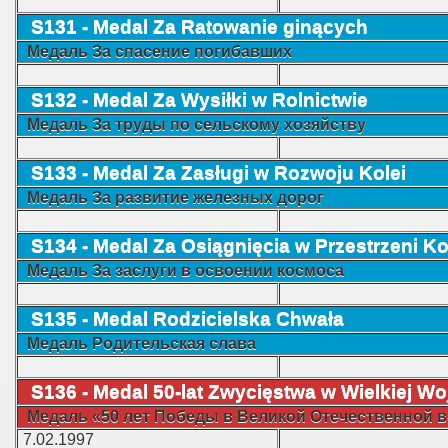
S131 - Medal Za Ratowanie ginących
Mедаль
За спасение погибавших
S132 - Medal Za Wysiłki w Rolnictwie
Mедаль
За труды по сельскому хозяйству
S133 - Medal Za Zasługi w Rozwoju Kolei
Mедаль
За развитие железных дорог
S134 - Medal Za Osiągnięcia w Przestrzeni K
Mедаль
За заслуги в освоении космоса
S135 - Medal Rodzicielska Chwała
Mедаль
Родительская слава
S136 - Medal 50
-lat Zwycięstwa
w Wielkiej Wo
Mедаль
«50 лет Победы в Великой Отечественной во
7.02.1997