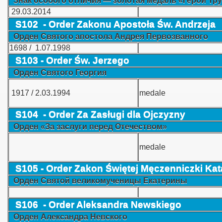
Знак особого отличия — золотая медаль «Герой Тр
29.03.2014
S102 - Order Zakonu Apostoła Św. Andrzeja
Орден Святого апостола Андрея Первозванного
1698 / 1.07.1998
S103 -
Order
Św. Jerzego
 Polski
Орден Святого Георгия
1917 / 2.03.1994
medale
S104 -
Order
Za Zasługi dla Ojczyzny
Орден «За заслуги перед Отечеством»
medale
S105 -
Order
Zakon Świętej Męczenniczki Kat
nckie
Орден Святой великомученицы Екатерины
ie itp.
S106 -
Order Aleksandra Newskiego
sja
Орден Александра Невского