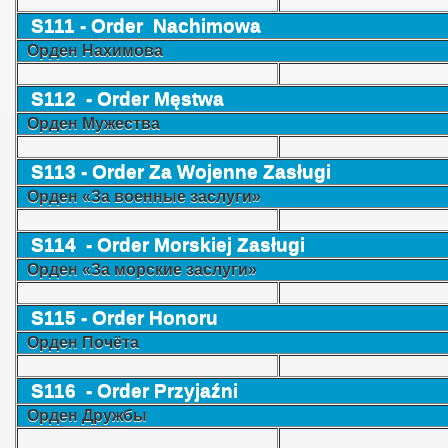
S111 -
Order
Nachimowa
Орден Нахимова
S112 -
Order Męstwa
Орден Мужества
S113 -
Order
Za Wojenne Zasługi
Орден «За военные заслуги»
S114 -
Order Morskiej Zasługi
Орден «За морские заслуги»
S115 -
Order Honoru
Орден Почёта
S116 -
Order Przyjaźni
Орден Дружбы