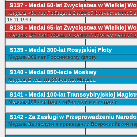
S137 - Medal
60-lat Zwycięstwa
w Wielkiej Wo
Mедаль
«60 лет Победы в Великой Отечественной во
18.11.1999
S138 - Medal 65-lat Zwycięstwa
w Wielkiej Wo
Mедаль
«65 лет Победы в Великой Отечественной во
S139 - Medal 300-lat Rosyjskiej Floty
Mедаль
300 лет Российскому флоту
S140 - Medal 850-lecie Moskwy
Mедаль
В память 850-летия Москвы
S141 - Medal 100-lat Transsybiryjskiej Magistr
Mедаль
100 лет Транссибирской магистрали
S142 - Za Zasługi w Przeprowadzeniu Narod
Mедаль
За заслуги в проведении Всероссийской п