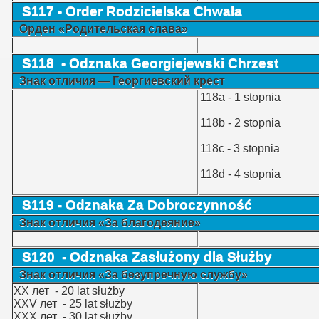
S117 -
Order
Rodzicielska Chwała
Орден «Родительская слава»‎
S118 - Odznaka Georgiejewski Chrzest
Знак отличия — Георгиевский крест
118a - 1 stopnia
118b - 2 stopnia
118c - 3 stopnia
118d - 4 stopnia
S119 - Odznaka Za Dobroczynność
Знак отличия «За благодеяние»
S120 - Odznaka Zasłużony dla Służby
Знак отличия «За безупречную службу»
XX лет - 20 lat służby
XXV лет - 25 lat służby
XXX лет - 30 lat służby