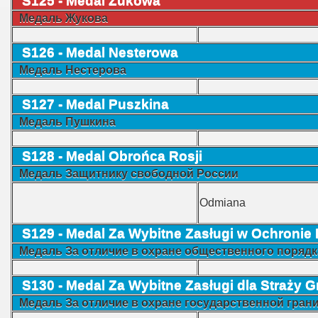
S125 - Medal Żukowa
Медаль Жукова
S126 - Medal Nesterowa
Mедаль Нестерова
S127 - Medal Puszkina
Mедаль
Пушкина
S128 - Medal Obrońca Rosji
Mедаль
Защитнику свободной России
Odmiana
S129 - Medal Za Wybitne Zasługi w Ochronie
Mедаль
За отличие в охране общественного порядк
S130 - Medal Za Wybitne Zasługi dla Straży G
Mедаль
За отличие в охране государственной гра