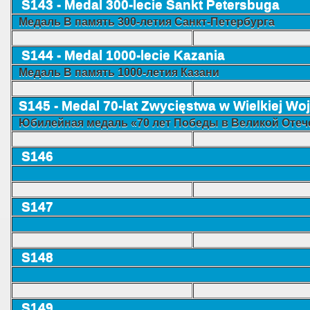
S143 - Medal 300-lecie Sankt Petersbuga
Mедаль
В память 300-летия Санкт-Петербурга
S144 - Medal 1000-lecie Kazania
Mедаль
В память 1000-летия Казани
S145 - Medal 70-lat Zwycięstwa w Wielkiej Wo
Юбилейная медаль «70 лет Победы в Великой Отече
S146
S147
S148
S149