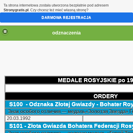
Ta strona internetowa została utworzona bezpłatnie pod adresem
Stronygratis.pl
. Czy chcesz też mieć własną stronę?
DARMOWA REJESTRACJA
odznaczenia
MEDALE ROSYJSKIE po 19
l
ORDERY
S100 - Odznaka Złotej Gwiazdy - Bohater Royj
Знак особого отличия — медаль«Золотая Звезда» 
20.03.1992
S101 - Złota Gwiazda Bohatera Federacji Rosy