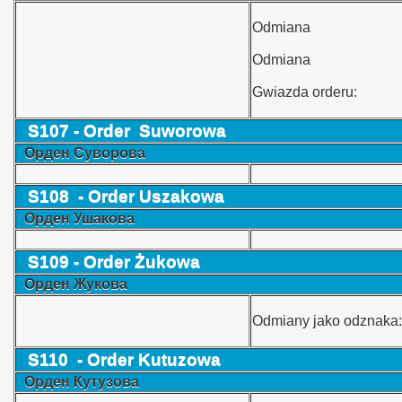
Odmiana
Odmiana
Gwiazda orderu:
S107 -
Order
Suworowa
Орден Суворова
S108 -
Order Uszakowa
Орден Ушакова
S109 -
Order Żukowa
Орден Жукова
Odmiany jako odznaka:
S110 -
Order Kutuzowa
Орден Кутузова