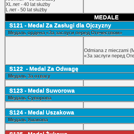
XL лет - 40 lat służby
L лет - 50 lat służby
MEDALE
S121 - Medal Za Zasługi dla Ojczyzny
Медаль ордена «За заслуги перед Отечеством»
Odmiana z mieczami (
«За заслуги перед От
S122 - Medal Za Odwagę
Медаль
За отвагу
S123 - Medal Suworowa
Медаль Суворова
S124 - Medal Uszakowa
Медаль Ушакова