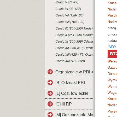
Część V (71-97)
Krusz
Część VI (98-127)
Nadan
Część VII (128-163)
Projek
Część VIII (164-199)
Nadaw
Część IX (200-250) Medale
pracą 
Część X (251-299) Medale
umocn
Część XI (300-359) Odznaki
nadaw
INFO
Część XII (360-419) Odznaki
B7
Część XIII (420-479) Odznaki
Część XIX (480-539)
Wersj
Data 
Organizacje w PRL-u
Data z
Wymia
[B] Odznaki PRL
Wymia
[Ł] Odz. łowieckie
Waga
Krusz
[C] III RP
Nadan
Projek
[M] Odznaczenia Monarchistyczn