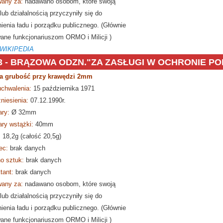
any za:
nadawano osobom, które swoją
lub działalnością przyczyniły się do
ienia ładu i porządku publicznego. (Głównie
ane funkcjonariuszom ORMO i Milicji )
 WIKIPEDIA
3 -
BRĄZOWA ODZN."ZA ZASŁUGI W OCHRONIE PO
a grubość przy krawędzi 2mm
Brązowa Odznaka Za Zasługi d
uchwalenia:
15 października 1971
niesienia:
07.12.1990r.
ry:
Ø
32mm
ry wstążki:
40mm
:
18,2g (całość 20,5g)
ec:
brak danych
o sztuk:
brak danych
tant:
brak danych
any za:
nadawano osobom, które swoją
lub działalnością przyczyniły się do
ienia ładu i porządku publicznego. (Głównie
ane funkcjonariuszom ORMO i Milicji )