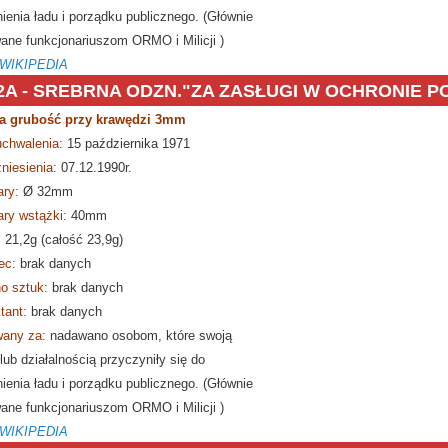
ienia ładu i porządku publicznego. (Głównie
ane funkcjonariuszom ORMO i Milicji )
 WIKIPEDIA
2A -
SREBRNA ODZN."ZA ZASŁUGI W OCHRONIE P
a grubość przy krawędzi 3mm
Srebrna Odznaka Za Zasługi dla
uchwalenia:
15 października 1971
niesienia:
07.12.1990r.
ry:
Ø
32mm
ry wstążki:
40mm
:
21,2g (całość 23,9g)
ec:
brak danych
o sztuk:
brak danych
tant:
brak danych
any za:
nadawano osobom, które swoją
lub działalnością przyczyniły się do
ienia ładu i porządku publicznego. (Głównie
ane funkcjonariuszom ORMO i Milicji )
 WIKIPEDIA