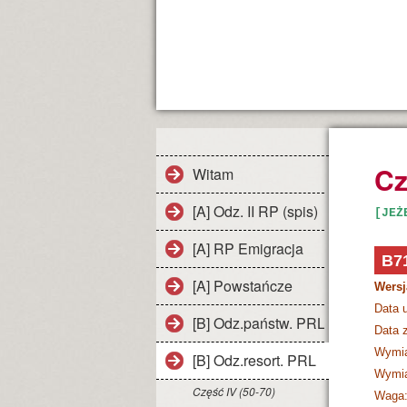
Cz
Witam
[A] Odz. II RP (spis)
[JEŻ
[A] RP Emigracja
B7
[A] Powstańcze
Wersj
Data 
[B] Odz.państw. PRL
Data z
Wymia
[B] Odz.resort. PRL
Wymia
Część IV (50-70)
Waga