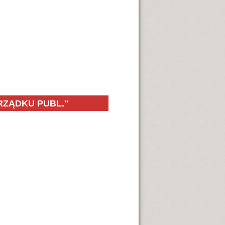
RZĄDKU PUBL."
 Porządku Publicznego