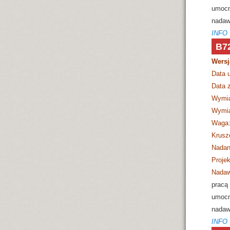
umocn
nadaw
INFO
B7
Wersj
Data 
Data z
Wymia
Wymia
Waga
Krusz
Nadan
Projek
Nadaw
pracą 
umocn
nadaw
INFO