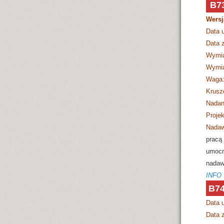
B7
Wersj
Data 
Data z
Wymia
Wymia
Waga
Krusz
Nadan
Projek
Nadaw
pracą 
umocn
nadaw
INFO
B74
Data 
Data z