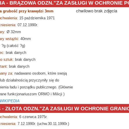
3A -
BRĄZOWA ODZN."ZA ZASŁUGI W OCHRONIE P
chwilowo brak zdjęcia
a grubość przy krawędzi 3mm
Brązowa Odznaka Za Zasługi dla
uchwalenia:
15 października 1971
niesienia:
07.12.1990r.
ry:
Ø
32mm
ry wstążki:
40mm
:
?g (całość ?g)
ec:
brak danych
o sztuk:
brak danych
tant:
brak danych
any za:
nadawano osobom, które swoją
lub działalnością przyczyniły się do
ienia ładu i porządku publicznego. (Głównie
ane funkcjonariuszom ORMO i Milicji )
 WIKIPEDIA
 - ZŁOTA ODZN."ZA ZASŁUGI W OCHRONIE GRANI
uchwalenia:
6 czerwca 1975r.
Złota Odznaka Za Zasługi w Och
niesienia:
7.12.1990r. (uchw.30.11.1990r.)