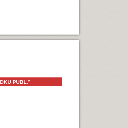
ĄDKU PUBL."
orządku Publicznego