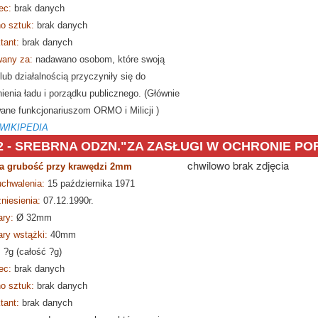
ec:
brak danych
o sztuk:
brak danych
tant:
brak danych
any za:
nadawano osobom, które swoją
lub działalnością przyczyniły się do
ienia ładu i porządku publicznego. (Głównie
ane funkcjonariuszom ORMO i Milicji )
 WIKIPEDIA
2 -
SREBRNA ODZN."ZA ZASŁUGI W OCHRONIE PO
chwilowo brak zdjęcia
a grubość przy krawędzi 2mm
Srebrna Odznaka Za Zasługi dla
uchwalenia:
15 października 1971
niesienia:
07.12.1990r.
ry:
Ø
32mm
ry wstążki:
40mm
:
?g (całość ?g)
ec:
brak danych
o sztuk:
brak danych
tant:
brak danych
e Polski