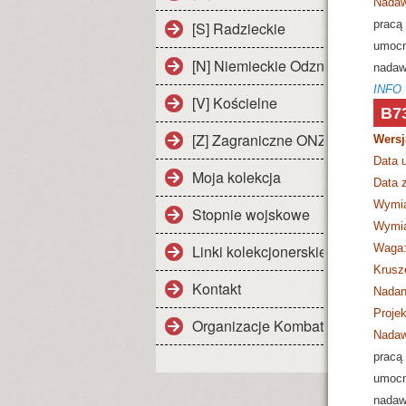
Nadaw
[S] Radzieckie
pracą 
umocn
[N] Niemieckie Odznaczenia
nadaw
INFO
[V] Kościelne
B7
[Z] Zagraniczne ONZ i NATO
Wersj
Data 
Moja kolekcja
Data z
Wymia
Stopnie wojskowe
Wymia
Linki kolekcjonerskie
Waga
Krusz
Kontakt
Nadan
Projek
Organizacje Kombatanckie III RP
Nadaw
pracą 
umocn
nadaw