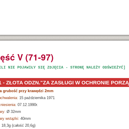
ęść V (71-97)
ELI NIE POJAWIŁY SIĘ ZDJĘCIA - STRONĘ NALEŻY ODŚWIEŻYĆ]
1 - ZŁOTA ODZN."ZA ZASŁUGI W OCHRONIE PORZ
a grubość przy krawędzi 2mm
Złota Odznaka Za Zasługi dla P
uchwalenia:
15 października 1971
niesienia:
07.12.1990r.
ry:
Ø
32mm
ry wstążki:
40mm
:
18,3g (całość 20,6g)