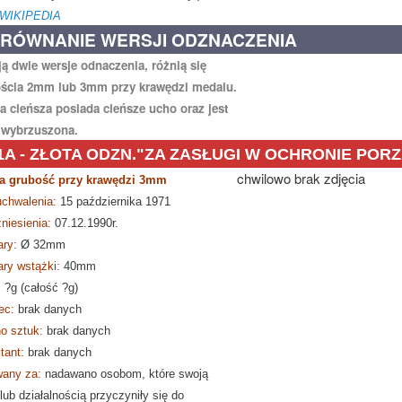
 WIKIPEDIA
RÓWNANIE WERSJI ODZNACZENIA
eją dwie wersje odnaczenia, różnią się
ścia 2mm lub 3mm przy krawędzi medalu.
a cieńsza posiada cieńsze ucho oraz jest
 wybrzuszona.
1A - ZŁOTA ODZN."ZA ZASŁUGI W OCHRONIE POR
chwilowo brak zdjęcia
a grubość przy krawędzi 3mm
Złota Odznaka Za Zasługi dla P
uchwalenia:
15 października 1971
niesienia:
07.12.1990r.
ry:
Ø
32mm
ry wstążki:
40mm
:
?g (całość ?g)
ec:
brak danych
o sztuk:
brak danych
tant:
brak danych
any za:
nadawano osobom, które swoją
lub działalnością przyczyniły się do