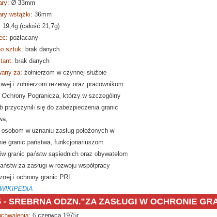
ry:
Ø
33mm
ry wstążki:
36mm
:
19,4g (całość 21,7g)
ec:
pozłacany
o sztuk:
brak danych
tant:
brak danych
any za:
żołnierzom w czynnej służbie
owej i żołnierzom rezerwy oraz pracownikom
 Ochrony Pogranicza, którzy w szczególny
 przyczynili się do zabezpieczenia granic
wa,
 osobom w uznaniu zasług położonych w
nie granic państwa, funkcjonariuszom
ów granic państw sąsiednich oraz obywatelom
państw za zasługi w rozwoju współpracy
znej i ochrony granic PRL.
 WIKIPEDIA
 - SREBRNA ODZN."ZA ZASŁUGI W OCHRONIE GRA
uchwalenia:
6 czerwca 1975r.