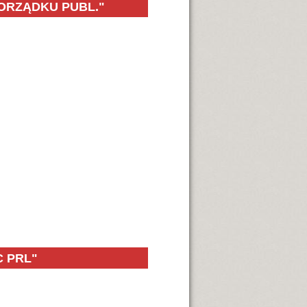
ORZĄDKU PUBL."
 Porządku Publicznego
C PRL"
ronie Granic