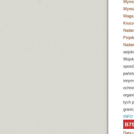
Wymia
Wymia
Waga
Krusz
Nadan
Projek
Nadaw
wojsk
Wojsk
sposób
państ
innym
ochro
organ
tych 
granic
INFO
B75
Data 