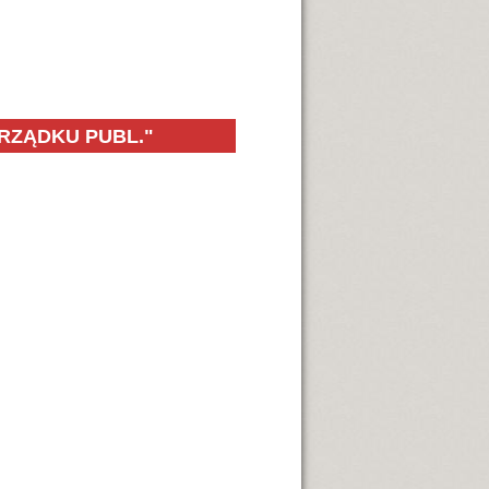
RZĄDKU PUBL."
la Porządku Publicznego