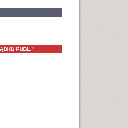
ZĄDKU PUBL."
orządku Publicznego