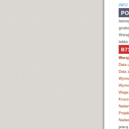
INFO
PO
Istni
grubo
Wersj
lekko
B7
Wersj
Data 
Data z
Wymia
Wymia
Waga
Krusz
Nadan
Projek
Nadaw
pracą 