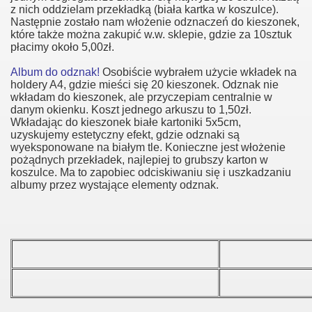
z nich oddzielam przekładką (biała kartka w koszulce).
Następnie zostało nam włożenie odznaczeń do kieszonek,
które także można zakupić w.w. sklepie, gdzie za 10sztuk
płacimy około 5,00zł.
Album do odznak!
Osobiście wybrałem użycie wkładek na
holdery A4, gdzie mieści się 20 kieszonek. Odznak nie
 Polski
wkładam do kieszonek, ale przyczepiam centralnie w
danym okienku. Koszt jednego arkuszu to 1,50zł.
Wkładając do kieszonek białe kartoniki 5x5cm,
uzyskujemy estetyczny efekt, gdzie odznaki są
wyeksponowane na białym tle. Konieczne jest włożenie
pożądnych przekładek, najlepiej to grubszy karton w
koszulce. Ma to zapobiec odciskiwaniu się i uszkadzaniu
albumy przez wystające elementy odznak.