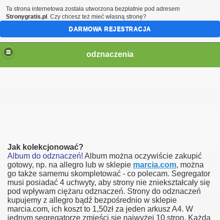
Ta strona internetowa została utworzona bezpłatnie pod adresem
Stronygratis.pl
. Czy chcesz też mieć własną stronę?
DARMOWA REJESTRACJA
odznaczenia
Jak kolekcjonować?
Album do odznaczeń!
Album można oczywiście zakupić
gotowy, np. na allegro lub w sklepie
marcia.com
, można
go także samemu skompletować - co polecam. Segregator
musi posiadać 4 uchwyty, aby strony nie zniekształcały się
pod wpływam ciężaru odznaczeń. Strony do odznaczeń
kupujemy z allegro bądź bezpośrednio w sklepie
marcia.com, ich koszt to 1,50zł za jeden arkusz A4. W
jednym segregatorze zmieści się najwyżej 10 stron. Każdą