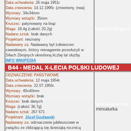
Data uchwalenia:
26 maja 1951r.
Data zniesienia:
14.12.1995r. (zmieniony, trwa)
Wymiary:
34x34mm
Wymiary wstążki:
35mm
Kruszec:
patynowany na brąz
Waga:
18,4g (całość 20,2g)
Medal Siły Zbrojne w
Nadano sztuk:
brak danych
Projektant:
nieznany
Nadawany za:
Nadawany był żołnierzom
zawodowym, którzy nienagannie przesłużyli w
Siłach Zbrojnych określoną liczbę lat służby.
INFO WIKIPEDIA
B44 -
MEDAL X-LECIA POLSKI LUDOWEJ
ODZNACZENIE PAŃSTWOWE
Data uchwalenia:
12 maja 1954r.
Data zniesienia:
22.07.1955r.
Wymiary:
40x40mm
Wymiary wstążki:
brak
Kruszec:
brak danych
Medal X-lecia Pols
Waga:
(całość 36,7g)
miniaturka
Nadano sztuk:
267 671
Projektant:
Józef Gosławski
Nadawany za:
odznaczenie jubileuszowe w
związku ze zbliżającą się dziesiątą rocznicą