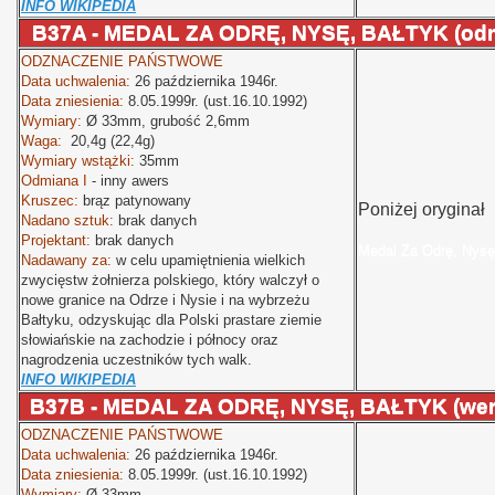
INFO WIKIPEDIA
B37A - MEDAL ZA ODRĘ, NYSĘ, BAŁTYK (odmia
ODZNACZENIE PAŃSTWOWE
Data uchwalenia:
26 października 1946r.
Data zniesienia:
8.05.1999r. (ust.16.10.1992)
Wymiary:
Ø
33mm, grubość 2,6mm
Waga:
20,4g (22,4g)
Wymiary wstążki:
35mm
Odmiana I
- inny awers
Kruszec:
brąz patynowany
Poniżej oryginał
Nadano sztuk:
brak danych
Projektant:
brak danych
Medal Za Odrę, Nysę
Nadawany za:
w celu upamiętnienia wielkich
zwycięstw żołnierza polskiego, który walczył o
nowe granice na Odrze i Nysie i na wybrzeżu
Bałtyku, odzyskując dla Polski prastare ziemie
słowiańskie na zachodzie i północy oraz
nagrodzenia uczestników tych walk.
INFO WIKIPEDIA
B37B - MEDAL ZA ODRĘ, NYSĘ, BAŁTYK (wers
ODZNACZENIE PAŃSTWOWE
Data uchwalenia:
26 października 1946r.
Data zniesienia:
8.05.1999r. (ust.16.10.1992)
Wymiary:
Ø
33mm