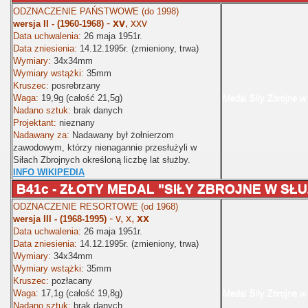
ODZNACZENIE PAŃSTWOWE (do 1998)
-
xv
, xxv
wersja II - (1960-1968)
Data uchwalenia:
26 maja 1951r.
Data zniesienia:
14.12.1995r. (zmieniony, trwa)
Wymiary:
34x34mm
Wymiary wstążki:
35mm
Kruszec:
posrebrzany
Waga:
19,9g (całość 21,5g)
Medal Siły Zbrojne w
Nadano sztuk:
brak danych
Projektant:
nieznany
Nadawany za:
Nadawany był żołnierzom
zawodowym, którzy nienagannie przesłużyli w
Siłach Zbrojnych określoną liczbę lat służby.
INFO WIKIPEDIA
B41c -
ZŁOTY MEDAL "SIŁY ZBROJNE W SŁU
ODZNACZENIE RESORTOWE (od 1968)
- v, x,
xx
wersja III - (1968-1995)
Data uchwalenia:
26 maja 1951r.
Data zniesienia:
14.12.1995r. (zmieniony, trwa)
Wymiary:
34x34mm
Wymiary wstążki:
35mm
Kruszec:
pozłacany
Waga:
17,1g (całość 19,8g)
Medal Siły Zbrojne w
Nadano sztuk:
brak danych