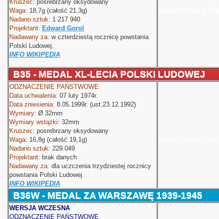
Kruszec:
posrebrzany oksydowany
Waga:
18,7g (całość 21,3g)
Medal XXX-lecia Pol
Nadano sztuk:
1 217 940
Projektant:
Edward Gorol
Nadawany za:
w czterdziestą rocznicę powstania
Polski Ludowej.
INFO WIKIPEDIA
B35 - MEDAL XL-LECIA POLSKI LUDOWEJ
ODZNACZENIE PAŃSTWOWE
Data uchwalenia:
07 luty 1974r.
Data zniesienia:
8.05.1999r. (ust.23.12.1992)
Wymiary:
Ø
32mm
Wymiary wstążki:
32mm
 Polski
Kruszec:
posrebrzany oksydowany
Waga:
16,8g (całość 19,1g)
Medal XL-lecia Polsk
Nadano sztuk:
229 049
Projektant:
brak danych
Nadawany za:
dla uczczenia trzydziestej rocznicy
powstania Polski Ludowej.
INFO WIKIPEDIA
B36W - MEDAL ZA WARSZAWĘ 1939-1945
WERSJA WCZESNA
ODZNACZENIE PAŃSTWOWE