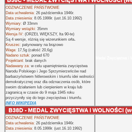
ODZNACZENIE PAŃSTWOWE
Data uchwalenia:
26 października 1946r.
Data zniesienia:
8.05.1999r. (ust.16.10.1992)
Wymiary:
Ø
33mm
Wymiary wstążki:
35mm
Wersja IV:
(ORZEŁ WIĘKSZY, lta 90-te)
.
Są 4 wersje, różnią się wizerunkiem orła
Kruszec:
patynowany na brązowo
Waga:
17,5g (całość 20,6g)
Nadano sztuk:
ponad 670
Medal Zwycięstwa i 
Projektant:
brak danych
Nadawany za:
w celu upamiętnienia zwycięstwa
Narodu Polskiego i Jego Sprzymierzeńców nad
barbarzyństwem hitlerowskim i triumfu idei wolności
demokratycznej oraz dla odznaczenia osób, które
swoim działaniem lub cierpieniem w kraju lub
zagranicą w czasie do 9 maja 1945 roku
przyczyniły się do tego zwycięstwa i triumfu.
INFO WIKIPEDIA
B38D - MEDAL ZWYCIĘSTWA I WOLNOŚCI (wersj
ODZNACZENIE PAŃSTWOWE
Data uchwalenia:
26 października 1946r.
Data zniesienia:
8.05.1999r. (ust.16.10.1992)