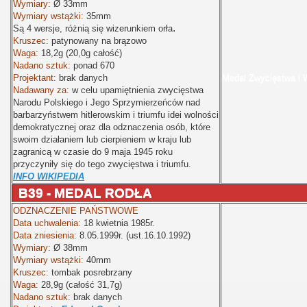
Wymiary:
Ø
33mm
Wymiary wstążki:
35mm
.
Są 4 wersje, różnią się wizerunkiem orła
Kruszec:
patynowany na brązowo
Waga
:
18,2g (20,0g całość)
Nadano sztuk:
ponad 670
Projektant:
brak danych
Medal Zwycięstwa i 
Nadawany za:
w celu upamiętnienia zwycięstwa
Narodu Polskiego i Jego Sprzymierzeńców nad
barbarzyństwem hitlerowskim i triumfu idei wolności
demokratycznej oraz dla odznaczenia osób, które
swoim działaniem lub cierpieniem w kraju lub
zagranicą w czasie do 9 maja 1945 roku
przyczyniły się do tego zwycięstwa i triumfu.
INFO WIKIPEDIA
B39 - MEDAL RODŁA
ODZNACZENIE PAŃSTWOWE
Data uchwalenia:
18 kwietnia 1985r.
Data zniesienia:
8.05.1999r. (ust.16.10.1992)
Wymiary:
Ø
38mm
Wymiary wstążki:
40mm
Kruszec:
tombak posrebrzany
Waga:
28,9g (całość 31,7g)
Nadano sztuk:
brak danych