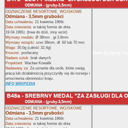
ODMIANA - (gruby-3,5mm)
ODZNACZENIE RESORTOWE, WOJSKOWE
Odmiana - 3,5mm grubości
Data uchwalenia:
21 kwietnia 1966r.
Data zniesienia:
w takiej formie do dnia
19.04.1991r. (trwa do dziś, inny wzór)
Wymiary medalu:
Ø
38mm , gr.3,8mm
Wymiary wstążki:
szer:38mm
, dł: 60 lub 70 mm
Waga:
30,0g (całość 32,4g)
Kruszec:
pozłacany
Medal Za Zasługi Dla
Nadano sztuk:
brak danych
Projektant:
Wacław Kowalik
Nadawany za:
Za uznanie dla osób, które swoją
pracą lub działalnością przyczyniły się do rozwoju i
umocnienia obronności kraju.
INFO WIKIPEDIA
B48a - SREBRNY MEDAL "ZA ZASŁUGI DLA
ODMIANA - (gruby-3,5mm)
ODZNACZENIE RESORTOWE, WOJSKOWE
Odmiana - 3,5mm grubości
Data uchwalenia:
21 kwietnia 1966r.
Data zniesienia:
w takiej formie do dnia