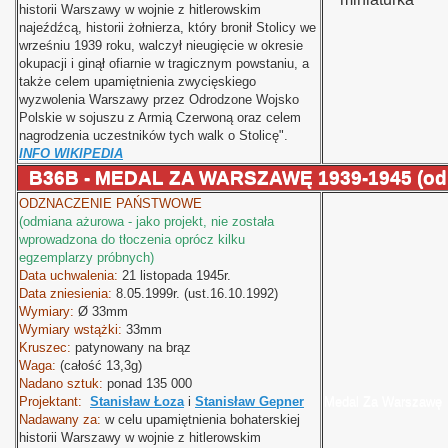
historii Warszawy w wojnie z hitlerowskim
najeźdźcą, historii żołnierza, który bronił Stolicy we
wrześniu 1939 roku, walczył nieugięcie w okresie
okupacji i ginął ofiarnie w tragicznym powstaniu, a
także celem upamiętnienia zwycięskiego
wyzwolenia Warszawy przez Odrodzone Wojsko
Polskie w sojuszu z Armią Czerwoną oraz celem
nagrodzenia uczestników tych walk o Stolicę".
INFO WIKIPEDIA
B36B - MEDAL ZA WARSZAWĘ 1939-1945 (od
ODZNACZENIE PAŃSTWOWE
(odmiana ażurowa - jako projekt, nie została
wprowadzona do tłoczenia oprócz kilku
egzemplarzy próbnych)
Data uchwalenia:
21 listopada 1945r.
Data zniesienia:
8.05.1999r. (ust.16.10.1992)
Wymiary:
Ø
33mm
Wymiary wstążki:
33mm
Kruszec:
patynowany na brąz
Waga:
(całość 13,3g)
Nadano sztuk:
ponad 135 000
Projektant:
Stanisław Łoza
i
Stanisław Gepner
Medal Za Warszawę
Nadawany za:
w celu upamiętnienia bohaterskiej
historii Warszawy w wojnie z hitlerowskim