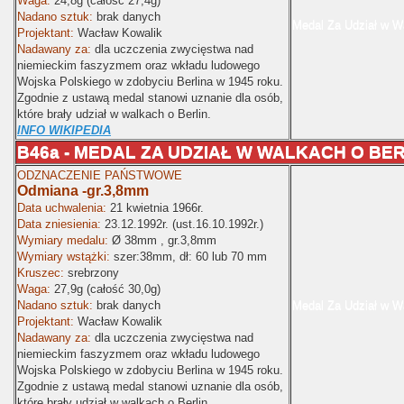
Waga:
24,8g (całość 27,4g)
Nadano sztuk:
brak danych
Medal Za Udział w Wa
Projektant:
Wacław Kowalik
Nadawany za:
dla uczczenia zwycięstwa nad
niemieckim faszyzmem oraz wkładu ludowego
Wojska Polskiego w zdobyciu Berlina w 1945 roku.
Zgodnie z ustawą medal stanowi uznanie dla osób,
które brały udział w walkach o Berlin.
INFO WIKIPEDIA
B46a - MEDAL ZA UDZIAŁ W WALKACH O BERLI
ODZNACZENIE PAŃSTWOWE
Odmiana -gr.3,8mm
Data uchwalenia:
21 kwietnia 1966r.
Data zniesienia:
23.12.1992r. (ust.16.10.1992r.)
Wymiary medalu:
Ø
38mm , gr.3,8mm
Wymiary wstążki:
szer:38mm
, dł: 60 lub 70 mm
Kruszec:
srebrzony
Waga:
27,9g (całość 30,0g)
Nadano sztuk:
brak danych
Medal Za Udział w Wa
Projektant:
Wacław Kowalik
Nadawany za:
dla uczczenia zwycięstwa nad
niemieckim faszyzmem oraz wkładu ludowego
Wojska Polskiego w zdobyciu Berlina w 1945 roku.
Zgodnie z ustawą medal stanowi uznanie dla osób,
które brały udział w walkach o Berlin.