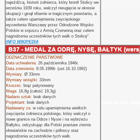
najeźdźcą, historii żołnierza, który bronił Stolicy we
wrześniu 1939 roku, walczył nieugięcie w okresie
okupacji i ginął ofiarnie w tragicznym powstaniu, a
także celem upamiętnienia zwycięskiego
wyzwolenia Warszawy przez Odrodzone Wojsko
Polskie w sojuszu z Armią Czerwoną oraz celem
nagrodzenia uczestników tych walk o Stolicę".
INFO WIKIPEDIA
B37 - MEDAL ZA ODRĘ, NYSĘ, BAŁTYK (wersja
ODZNACZENIE PAŃSTWOWE
Data uchwalenia:
26 października 1946r.
Data zniesienia:
8.05.1999r. (ust.16.10.1992)
Wymiary:
Ø
33mm
Wymiary wstążki:
33mm
Kruszec:
brąz patynowany
Waga:
16,8g (całość 19,3g)
Nadano sztuk:
brak danych
Projektant:
brak danych
Medal Za Odrę, Nysę
Nadawany za:
w celu upamiętnienia wielkich
zwycięstw żołnierza polskiego, który walczył o
nowe granice na Odrze i Nysie i na wybrzeżu
Bałtyku, odzyskując dla Polski prastare ziemie
słowiańskie na zachodzie i północy oraz
nagrodzenia uczestników tych walk.