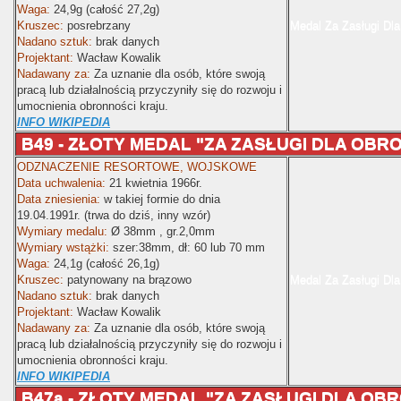
Waga:
24,9g (całość 27,2g)
Kruszec:
posrebrzany
Medal Za Zasługi Dla
Nadano sztuk:
brak danych
Projektant:
Wacław Kowalik
Nadawany za:
Za uznanie dla osób, które swoją
pracą lub działalnością przyczyniły się do rozwoju i
umocnienia obronności kraju.
INFO WIKIPEDIA
B49 - ZŁOTY MEDAL "ZA ZASŁUGI DLA OBR
ODZNACZENIE RESORTOWE, WOJSKOWE
Data uchwalenia:
21 kwietnia 1966r.
Data zniesienia:
w takiej formie do dnia
19.04.1991r. (trwa do dziś, inny wzór)
Wymiary medalu:
Ø
38mm , gr.2,0mm
Wymiary wstążki:
szer:38mm
, dł: 60 lub 70 mm
Waga:
24,1g (całość 26,1g)
Kruszec:
patynowany na brązowo
Medal Za Zasługi Dla
Nadano sztuk:
brak danych
Projektant:
Wacław Kowalik
Nadawany za:
Za uznanie dla osób, które swoją
pracą lub działalnością przyczyniły się do rozwoju i
umocnienia obronności kraju.
INFO WIKIPEDIA
B47a - ZŁOTY MEDAL "ZA ZASŁUGI DLA OB