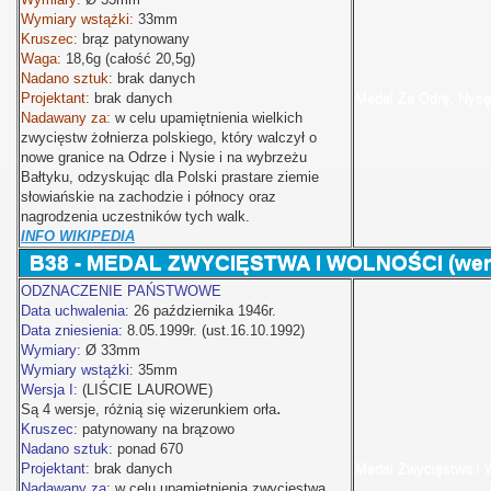
Wymiary wstążki:
33mm
Kruszec:
brąz patynowany
Waga:
18,6g (całość 20,5g)
Nadano sztuk:
brak danych
Projektant:
brak danych
Medal Za Odrę, Nysę
Nadawany za:
w celu upamiętnienia wielkich
zwycięstw żołnierza polskiego, który walczył o
nowe granice na Odrze i Nysie i na wybrzeżu
Bałtyku, odzyskując dla Polski prastare ziemie
słowiańskie na zachodzie i północy oraz
nagrodzenia uczestników tych walk.
INFO WIKIPEDIA
B38 - MEDAL ZWYCIĘSTWA I WOLNOŚCI (wers
ODZNACZENIE PAŃSTWOWE
Data uchwalenia:
26 października 1946r.
Data zniesienia:
8.05.1999r. (ust.16.10.1992)
Wymiary:
Ø
33mm
Wymiary wstążki:
35mm
Wersja I:
(LIŚCIE LAUROWE)
.
Są 4 wersje, różnią się wizerunkiem orła
Kruszec:
patynowany na brązowo
Nadano sztuk:
ponad 670
Projektant:
brak danych
Medal Zwycięstwa i 
Nadawany za:
w celu upamiętnienia zwycięstwa