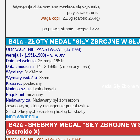
Występują dwie odmiany różniące się wypustką
przy zawieszeniu.
Waga kopii:
22,3g (całość 23,4g)
po prawej stronie - werjsa I >>>
B41a - ZŁOTY MEDAL "SIŁY ZBROJNE W SŁ
ODZNACZENIE PAŃSTWOWE (do 1998)
-
v, v,
xv
wersja I - (1951-1960)
Data uchwalenia:
26 maja 1951r.
Data zniesienia:
14.12.1995r. (zmieniony, trwa)
Wymiary:
34x34mm
Wymiary wstążki:
35mm
Kruszec:
pozłacany
Medal Siły Zbrojne w
Nadano sztuk:
brak danych
Projektant:
nieznany
Nadawany za:
Nadawany był żołnierzom
zawodowym, którzy nienagannie przesłużyli w
Siłach Zbrojnych określoną liczbę lat służby.
INFO WIKIPEDIA
B42a -
SREBRNY MEDAL "SIŁY ZBROJNE W 
(szerokie X)
ODZNACZENIE PAŃSTWOWE (do 1998)