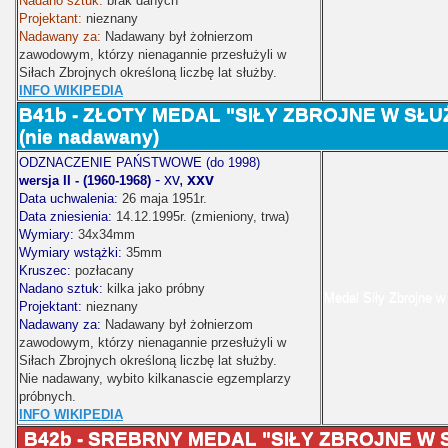
Nadano sztuk:
brak danych
Projektant:
nieznany
Nadawany za:
Nadawany był żołnierzom
zawodowym, którzy nienagannie przesłużyli w
Siłach Zbrojnych określoną liczbę lat służby.
INFO WIKIPEDIA
B41b - ZŁOTY MEDAL "SIŁY ZBROJNE W SŁU
(nie nadawany)
ODZNACZENIE PAŃSTWOWE (do 1998)
- xv,
xxv
wersja II - (1960-1968)
Data uchwalenia:
26 maja 1951r.
Data zniesienia:
14.12.1995r. (zmieniony, trwa)
Wymiary:
34x34mm
Wymiary wstążki:
35mm
Kruszec:
pozłacany
Nadano sztuk:
kilka jako próbny
Medal Siły Zbrojne w
Projektant:
nieznany
Nadawany za:
Nadawany był żołnierzom
zawodowym, którzy nienagannie przesłużyli w
Siłach Zbrojnych określoną liczbę lat służby.
Nie nadawany, wybito kilkanascie egzemplarzy
próbnych.
INFO WIKIPEDIA
B42b -
SREBRNY MEDAL "SIŁY ZBROJNE W S