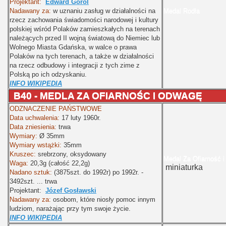
Projektant:
Edward Gorol
Nadawany za:
w uznaniu zasług w działalności na
Medal Rodła
rzecz zachowania świadomości narodowej i kultury
polskiej wśród Polaków zamieszkałych na terenach
należących przed II wojną światową do Niemiec lub
Wolnego Miasta Gdańska, w walce o prawa
Polaków na tych terenach, a także w działalności
na rzecz odbudowy i integracji z tych zime z
Polską po ich odzyskaniu.
INFO WIKIPEDIA
B40 - MEDLA ZA OFIARNOŚC I ODWAGĘ
ODZNACZENIE PAŃSTWOWE
Data uchwalenia:
17 luty 1960r.
Data zniesienia:
trwa
Wymiary:
Ø
35mm
Wymiary wstążki:
35mm
Kruszec:
srebrzony, oksydowany
Medal Za Ofiarność 
Waga:
20,3g (całość 22,2g)
miniaturka
Nadano sztuk:
(3875szt. do 1992r) po 1992r. -
3492szt.
... trwa
Projektant:
Józef Gosławski
Nadawany za:
osobom, które niosły pomoc innym
ludziom, narażając przy tym swoje życie.
INFO WIKIPEDIA