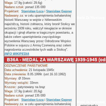
Waga:
17,9g (całość 29,6g)
Nadano sztuk:
ponad 135 000
Projektant:
Stanisław Łoza
i
Stanisław Gepner
Nadawany za:
w celu upamiętnienia bohaterskiej
Medal Za Warszawę
historii Warszawy w wojnie z hitlerowskim
najeźdźcą, historii żołnierza, który bronił Stolicy we
wrześniu 1939 roku, walczył nieugięcie w okresie
okupacji i ginął ofiarnie w tragicznym powstaniu, a
także celem upamiętnienia zwycięskiego
wyzwolenia Warszawy przez Odrodzone Wojsko
Polskie w sojuszu z Armią Czerwoną oraz celem
nagrodzenia uczestników tych walk o Stolicę".
INFO WIKIPEDIA
B36A - MEDAL ZA WARSZAWĘ 1939-1945 (od
ODZNACZENIE PAŃSTWOWE
Data uchwalenia:
21 listopada 1945r.
Data zniesienia:
8.05.1999r. (ust.16.10.1992)
Wymiary:
Ø
33mm
Wymiary wstążki:
33mm
Kruszec:
patynowany na brąz
Waga:
17,9g (całość 20,6g)
Nadano sztuk:
ponad 135 000
Projektant:
Stanisław Łoza
i
Stanisław Gepner
Medal
Nadawany za:
w celu upamiętnienia bohaterskiej
miniaturka