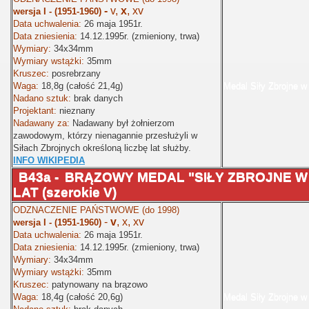
-
v,
x
, xv
wersja I - (1951-1960)
Data uchwalenia:
26 maja 1951r.
Data zniesienia:
14.12.1995r. (zmieniony, trwa)
Wymiary:
34x34mm
Wymiary wstążki:
35mm
Kruszec:
posrebrzany
Waga:
18,8g (całość 21,4g)
Medal Siły Zbrojne w
Nadano sztuk:
brak danych
Projektant:
nieznany
Nadawany za:
Nadawany był żołnierzom
zawodowym, którzy nienagannie przesłużyli w
Siłach Zbrojnych określoną liczbę lat służby.
INFO WIKIPEDIA
B43a -
BRĄZOWY MEDAL "SIŁY ZBROJNE W 
LAT (szerokie V)
ODZNACZENIE PAŃSTWOWE (do 1998)
-
v
, x, xv
wersja I - (1951-1960)
Data uchwalenia:
26 maja 1951r.
Data zniesienia:
14.12.1995r. (zmieniony, trwa)
Wymiary:
34x34mm
Wymiary wstążki:
35mm
Kruszec:
patynowany na brązowo
Waga:
18,4g (całość 20,6g)
Medal Siły Zbrojne w