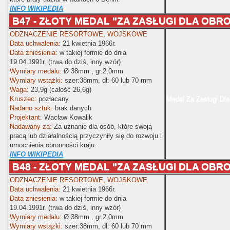
INFO WIKIPEDIA
B47 - ZŁOTY MEDAL "ZA ZASŁUGI DLA OBR
ODZNACZENIE RESORTOWE, WOJSKOWE
Data uchwalenia:
21 kwietnia 1966r.
Data zniesienia:
w takiej formie do dnia
19.04.1991r. (trwa do dziś, inny wzór)
Wymiary medalu:
Ø
38mm , gr.2,0mm
Wymiary wstążki:
szer:38mm
, dł: 60 lub 70 mm
Waga:
23,9g (całość 26,6g)
Kruszec:
pozłacany
Medal Za Zasługi Dla
Nadano sztuk:
brak danych
Projektant:
Wacław Kowalik
Nadawany za:
Za uznanie dla osób, które swoją
pracą lub działalnością przyczyniły się do rozwoju i
umocnienia obronności kraju.
INFO WIKIPEDIA
B48 - ZŁOTY MEDAL "ZA ZASŁUGI DLA OBR
ODZNACZENIE RESORTOWE, WOJSKOWE
Data uchwalenia:
21 kwietnia 1966r.
Data zniesienia:
w takiej formie do dnia
19.04.1991r. (trwa do dziś, inny wzór)
Wymiary medalu:
Ø
38mm , gr.2,0mm
Wymiary wstążki:
szer:38mm
, dł: 60 lub 70 mm