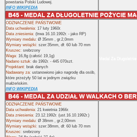
powstania Polski Ludowej.
INFO WIKIPEDIA
B45 -
MEDAL ZA DŁUGOLETNIE POŻYCIE MA
ODZNACZENIE PAŃSTWOWE
Data uchwalenia:
17 luty 1960r.
Data zniesienia:
(trwa 16.10.1992r. - jako RP)
Wymiary medalu:
Ø
35mm , gr.2,0mm
Wymiary wstążki:
szer:35mm
, dł: 60 lub 70 mm
Kruszec:
srebrzony
Waga:
16,8g (całość 19,1g)
Medal Za Długoletnie
Nadano sztuk:
do 1992r. - 445 070
szt.
Projektant:
brak danych
Nadawany za:
ustanowiono jako nagrodę dla osób,
które przeżyły 50 lat w jednym związku
małżeńskim.
INFO WIKIPEDIA
B46 - MEDAL ZA UDZIAŁ W WALKACH O BER
ODZNACZENIE PAŃSTWOWE
Data uchwalenia:
21 kwietnia 1966r.
Data zniesienia:
23.12.1992r. (ust.16.10.1992r.)
Wymiary medalu:
Ø
38mm , gr.2,00mm
Wymiary wstążki:
szer:38mm
, dł: 60 lub 70 mm
Kruszec:
srebrzony