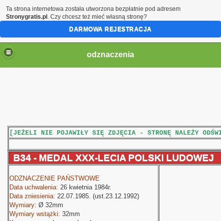
Ta strona internetowa została utworzona bezpłatnie pod adresem
Stronygratis.pl
. Czy chcesz też mieć własną stronę?
DARMOWA REJESTRACJA
odznaczenia
[JEŻELI NIE POJAWIŁY SIĘ ZDJĘCIA - STRONĘ NALEŻY ODŚW
B34 - MEDAL XXX-LECIA POLSKI LUDOWEJ
ODZNACZENIE PAŃSTWOWE
Data uchwalenia:
26 kwietnia 1984r.
Data zniesienia:
22.07.1985. (ust.23.12.1992)
Wymiary:
Ø
32mm
Wymiary wstążki:
32mm