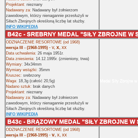
Projektant:
nieznany
Nadawany za:
Nadawany był żołnierzom
zawodowym, którzy nienagannie przesłużyli w
Siłach Zbrojnych określoną liczbę lat służby.
INFO WIKIPEDIA
B42c -
SREBRNY MEDAL "SIŁY ZBROJNE W S
ODZNACZENIE RESORTOWE (od 1968)
- v,
x
, xx
wersja III - (1968-1995)
Data uchwalenia:
26 maja 1951r.
Data zniesienia:
14.12.1995r. (zmieniony, trwa)
Wymiary:
34x34mm
Wymiary wstążki:
35mm
Kruszec:
srebrzony
Waga:
18,3g (całość 20,5g)
Medal Siły Zbrojne w
Nadano sztuk:
brak danych
Projektant:
nieznany
Nadawany za:
Nadawany był żołnierzom
zawodowym, którzy nienagannie przesłużyli w
Siłach Zbrojnych określoną liczbę lat służby.
INFO WIKIPEDIA
B43c -
BRĄZOWY MEDAL "SIŁY ZBROJNE W 
ODZNACZENIE RESORTOWE (od 1968)
-
v
, x,
xx
wersja III - (1968-1995)