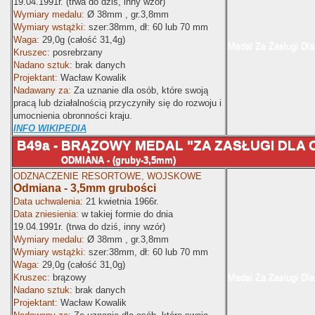
19.04.1991r. (trwa do dziś, inny wzór)
Wymiary medalu:
Ø
38mm , gr.3,8mm
Wymiary wstążki:
szer:38mm
, dł: 60 lub 70 mm
Waga:
29,0g (całość 31,4g)
Medal Za Zasługi Dla
Kruszec:
posrebrzany
Nadano sztuk:
brak danych
Projektant:
Wacław Kowalik
Nadawany za:
Za uznanie dla osób, które swoją
pracą lub działalnością przyczyniły się do rozwoju i
umocnienia obronności kraju.
INFO WIKIPEDIA
B49a - BRĄZOWY MEDAL "ZA ZASŁUGI DLA
ODMIANA - (gruby-3,5mm)
ODZNACZENIE RESORTOWE, WOJSKOWE
Odmiana - 3,5mm grubości
Data uchwalenia:
21 kwietnia 1966r.
Data zniesienia:
w takiej formie do dnia
19.04.1991r. (trwa do dziś, inny wzór)
Wymiary medalu:
Ø
38mm , gr.3,8mm
Wymiary wstążki:
szer:38mm
, dł: 60 lub 70 mm
Waga:
29,0g (całość 31,0g)
Kruszec:
brązowy
Medal Za Zasługi Dla
Nadano sztuk:
brak danych
Projektant:
Wacław Kowalik