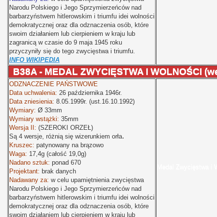
Narodu Polskiego i Jego Sprzymierzeńców nad
barbarzyństwem hitlerowskim i triumfu idei wolności
demokratycznej oraz dla odznaczenia osób, które
swoim działaniem lub cierpieniem w kraju lub
zagranicą w czasie do 9 maja 1945 roku
przyczyniły się do tego zwycięstwa i triumfu.
INFO WIKIPEDIA
B38A - MEDAL ZWYCIĘSTWA I WOLNOŚCI (wers
ODZNACZENIE PAŃSTWOWE
Data uchwalenia:
26 października 1946r.
Data zniesienia:
8.05.1999r. (ust.16.10.1992)
Wymiary:
Ø
33mm
Wymiary wstążki:
35mm
Wersja II:
(SZEROKI ORZEŁ)
.
Są 4 wersje, różnią się wizerunkiem orła
Kruszec:
patynowany na brązowo
Waga:
17,4g (całość 19,0g)
Nadano sztuk:
ponad 670
Medal Zwycięstwa i 
Projektant:
brak danych
Nadawany za:
w celu upamiętnienia zwycięstwa
Narodu Polskiego i Jego Sprzymierzeńców nad
barbarzyństwem hitlerowskim i triumfu idei wolności
demokratycznej oraz dla odznaczenia osób, które
swoim działaniem lub cierpieniem w kraju lub