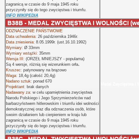
zagranicą w czasie do 9 maja 1945 roku
przyczyniły się do tego zwycięstwa i triumfu.
INFO WIKIPEDIA
B38B - MEDAL ZWYCIĘSTWA I WOLNOŚCI (wers
ODZNACZENIE PAŃSTWOWE
Data uchwalenia:
26 października 1946r.
Data zniesienia:
8.05.1999r. (ust.16.10.1992)
Wymiary:
Ø
33mm
Wymiary wstążki:
35mm
Wersja III:
(ORZEŁ MNIEJSZY - popularna)
.
Są 4 wersje, różnią się wizerunkiem orła
Kruszec:
patynowany na brązowo
Waga:
18,4g (całość 20,4g)
Nadano sztuk:
ponad 670
Medal Zwycięstwa i 
Projektant:
brak danych
Nadawany za:
w celu upamiętnienia zwycięstwa
Narodu Polskiego i Jego Sprzymierzeńców nad
barbarzyństwem hitlerowskim i triumfu idei wolności
demokratycznej oraz dla odznaczenia osób, które
swoim działaniem lub cierpieniem w kraju lub
zagranicą w czasie do 9 maja 1945 roku
przyczyniły się do tego zwycięstwa i triumfu.
INFO WIKIPEDIA
B38C - MEDAL ZWYCIĘSTWA I WOLNOŚCI (wer