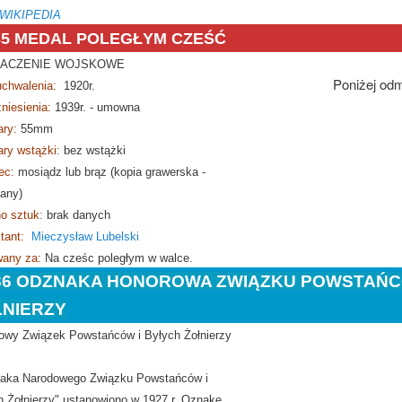
 WIKIPEDIA
35 MEDAL POLEGŁYM CZEŚĆ
ACZENIE WOJSKOWE
Poniżej od
uchwalenia:
1920r.
zniesienia:
1939r. - umowna
ary:
55mm
ry wstążki:
bez wstążki
ec:
mosiądz lub brąz (kopia grawerska -
zany)
o sztuk:
brak danych
tant:
Mieczysław Lubelski
any za:
Na cześc poległym w walce.
36 ODZNAKA HONOROWA ZWIĄZKU POWSTAŃC
ŁNIERZY
owy Związek Powstańców i Byłych Żołnierzy
aka Narodowego Związku Powstańców i
h Żołnierzy" ustanowiono w 1927 r. Oznakę