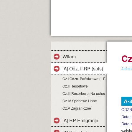
Cz
Witam
[A] Odz. II RP (spis)
Jeżeli
Cz.I Odzn. Państwowe (II RP)
Cz.II Resortowe
Cz.III Resortowe, Na uchodźstwie
>
Cz.IV Sportowe i inne
A-
Cz.V Zagraniczne
ODZN
Data 
[A] RP Emigracja
Data z
wojsk