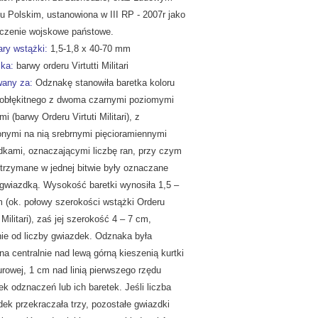
u Polskim, ustanowiona w III RP - 2007r jako
czenie wojskowe państowe.
ry wstążki:
1,5-1,8 x 40-70 mm
ka:
barwy orderu Virtutti Militari
any za:
Odznakę stanowiła baretka koloru
obłękitnego z dwoma czarnymi poziomymi
i (barwy Orderu Virtuti Militari), z
onymi na nią srebrnymi pięcioramiennymi
dkami, oznaczającymi liczbę ran, przy czym
otrzymane w jednej bitwie były oznaczane
 gwiazdką. Wysokość baretki wynosiła 1,5 –
e Polski
m (ok. połowy szerokości wstążki Orderu
i Militari), zaś jej szerokość 4 – 7 cm,
nie od liczby gwiazdek. Odznaka była
a centralnie nad lewą górną kieszenią kurtki
rowej, 1 cm nad linią pierwszego rzędu
k odznaczeń lub ich baretek. Jeśli liczba
ek przekraczała trzy, pozostałe gwiazdki