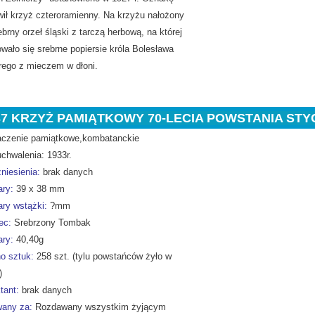
wił krzyż czteroramienny. Na krzyżu nałożony
ebrny orzeł śląski z tarczą herbową, na której
wało się srebrne popiersie króla Bolesława
rego z mieczem w dłoni.
37 KRZYŻ PAMIĄTKOWY 70-LECIA POWSTANIA ST
czenie pamiątkowe,kombatanckie
chwalenia: 1933r.
niesienia:
brak danych
39 x 38 mm
ry:
ry wstążki:
?mm
Srebrzony Tombak
ec:
40,40g
ry:
o sztuk:
258 szt. (tylu powstańców żyło w
)
tant:
brak danych
any za:
Rozdawany wszystkim żyjącym