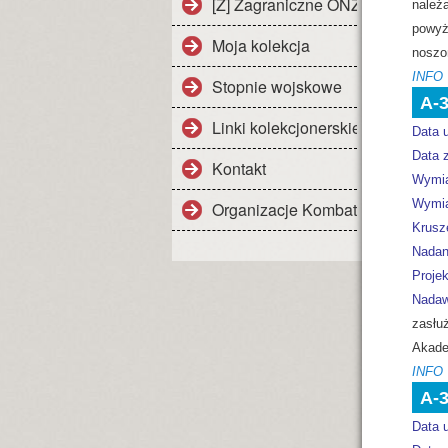
[Z] Zagraniczne ONZ i NATO
należa
powyże
Moja kolekcja
noszon
INFO
Stopnie wojskowe
A-
Linki kolekcjonerskie
Data 
Data z
Kontakt
Wymia
Wymia
Organizacje Kombatanckie III RP
Krusz
Nadan
Projek
Nadaw
zasłuż
Akadem
INFO
A-
Data 