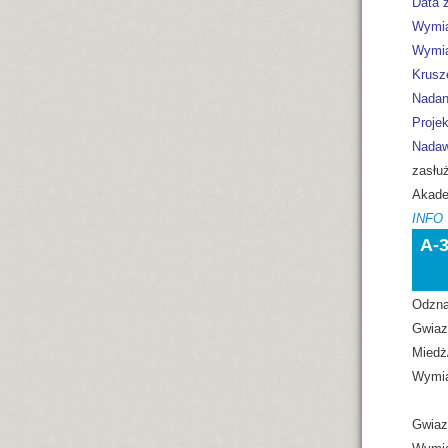
Data z
Wymia
Wymia
Krusz
Nadan
Projek
Nadaw
zasłuż
Akadem
INFO
A-
(GW
Odzna
Gwiaz
Miedż
Wymia
Gwiaz