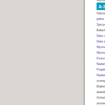
Wymia
A-
Odzna
pełna
Sprzy
Bałac
Data 
Data z
Wymia
Wymia
Krusz
Nadan
Projek
Nadaw
szere
Białor
dowód
Ochot
stroni