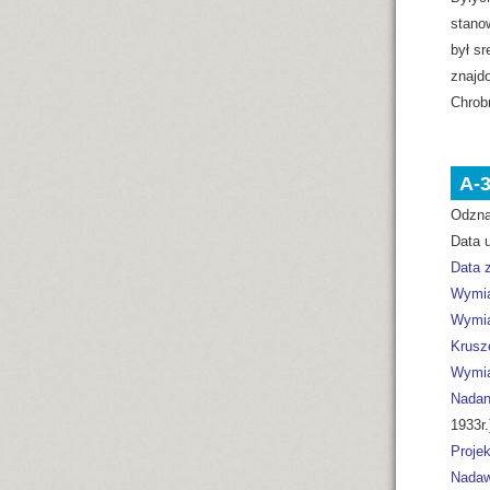
stano
był sr
znajdo
Chrob
A-
Odzna
Data u
Data z
Wymia
Wymia
Krusz
Wymia
Nadan
1933r.
Projek
Nadaw