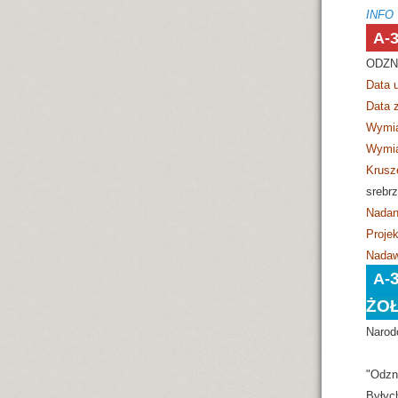
INFO
A-
ODZN
Data 
Data 
Wymi
Wymia
Krusz
srebr
Nadan
Projek
Nadaw
A-
ŻO
Narod
"Odzn
Byłyc