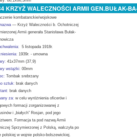
ry: 88,1x86,3mm
34 KRZYŻ WALECZNOŚCI ARMII GEN.BUŁAK-B
czenie kombatanckie/wojskowe
 nazwa
— Krzyż Waleczności b. Ochotniczej
mierzonej Armii generała Stanisława Bułak-
howicza
uchwalenia:
5 listopada 1918r.
niesienia:
1939r. - umowna
ry:
41x37mm (37,9)
ry wstążki:
00mm
ec:
Tombak srebrzany
o sztuk:
brak danych
tant:
brak danych
any za:
w celu wyróżnienia oficerów i
gowych formacji zorganizowanej z
usinów i „białych” Rosjan, pod jego
ztwem. Formacja ta pod nazwą Armii
niczej Sprzymierzonej z Polską, walczyła po
e polskiej w wojnie polsko-bolszewickiej.