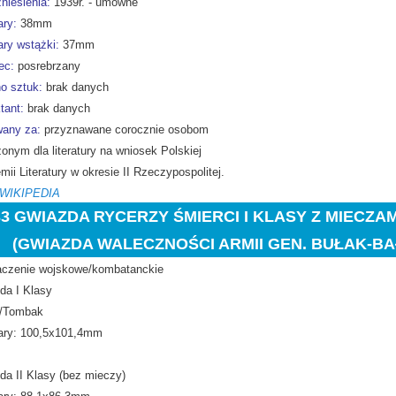
niesienia:
1939r. - umowne
ry:
38mm
ry wstążki:
37mm
ec:
posrebrzany
o sztuk:
brak danych
tant:
brak danych
any za:
przyznawane corocznie osobom
onym dla literatury na wniosek Polskiej
ii Literatury w okresie II Rzeczypospolitej.
 WIKIPEDIA
33 GWIAZDA RYCERZY ŚMIERCI I KLASY Z MIECZAM
IAZDA WALECZNOŚCI ARMII GEN. BUŁAK-BA
czenie wojskowe/kombatanckie
da I Klasy
/Tombak
ry: 100,5x101,4mm
da II Klasy (bez mieczy)