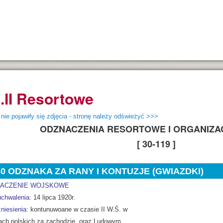
.II Resortowe
 nie pojawiły się zdjęcia - stronę należy odświeżyć >>>
ODZNACZENIA RESORTOWE I ORGANIZAC
[ 30-119 ]
30 ODZNAKA ZA RANY I KONTUZJE (GWIAZDKI)
ACZENIE WOJSKOWE
uchwalenia:
14 lipca 1920r.
niesienia:
kontunuwoane w czasie II W.Ś. w
ach polskich za zachodzie, oraz Ludowym