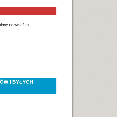
miany na wstążce
ÓW I BYŁYCH