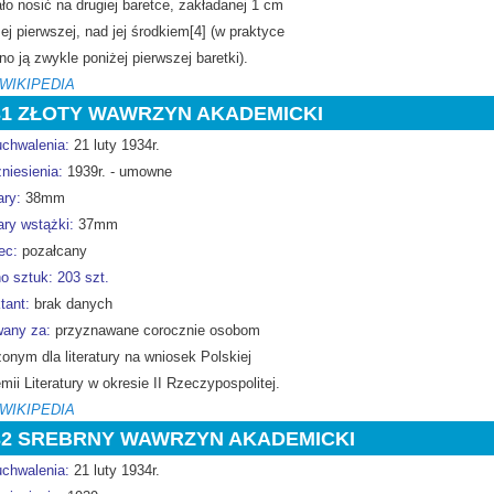
ło nosić na drugiej baretce, zakładanej 1 cm
j pierwszej, nad jej środkiem[4] (w praktyce
o ją zwykle poniżej pierwszej baretki).
 WIKIPEDIA
31 ZŁOTY WAWRZYN AKADEMICKI
uchwalenia:
21 luty 1934r.
niesienia:
1939r. - umowne
ry:
38mm
ry wstążki:
37mm
ec:
pozałcany
o sztuk: 203 szt.
tant:
brak danych
any za:
przyznawane corocznie osobom
onym dla literatury na wniosek Polskiej
ii Literatury w okresie II Rzeczypospolitej.
 WIKIPEDIA
32 SREBRNY WAWRZYN AKADEMICKI
uchwalenia:
21 luty 1934r.