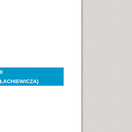
I
ŁACHIEWICZA)