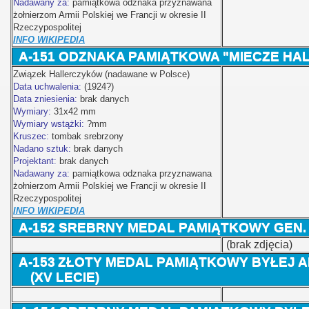
Nadawany za:
pamiątkowa odznaka przyznawana
żołnierzom Armii Polskiej we Francji w okresie II
Rzeczypospolitej
INFO WIKIPEDIA
A-151
ODZNAKA PAMIĄTKOWA "MIECZE HA
Związek Hallerczyków (nadawane w Polsce)
Data uchwalenia:
(1924?)
Data zniesienia:
brak danych
Wymiary:
31x42 mm
Wymiary wstążki:
?mm
Kruszec:
tombak srebrzony
Nadano sztuk:
brak danych
Projektant:
brak danych
Nadawany za:
pamiątkowa odznaka przyznawana
żołnierzom Armii Polskiej we Francji w okresie II
Rzeczypospolitej
INFO WIKIPEDIA
A-152
SREBRNY MEDAL PAMIĄTKOWY GEN.
(brak zdjęcia)
A-153
ZŁOTY
MEDAL PAMIĄTKOWY BYŁEJ
(XV LECIE)