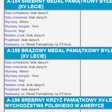
A-154 SREBRNY MEDAL PAMIĄTKOWY BYŁ
(XV LECIE)
Data uchwalenia:
brak danych
Data zniesienia:
brak danych
Wymiary:
40mm
Wymiary wstążki:
?mm
Kruszec:
brąz
Nadano sztuk:
brak danych
Projektant:
brak danych
Nadawany za:
Medal Pamiątkowy na XV-lecie
A-155
BRĄZOWY MEDAL PAMIĄTKOWY BYŁE
(XV LECIE)
Data uchwalenia:
brak danych
Data zniesienia:
brak danych
Wymiary:
40mm
Wymiary wstążki:
?mm
Kruszec:
brąz
Nadano sztuk:
brak danych
Projektant:
brak danych
Nadawany za:
Medal Pamiątkowy na XV-lecie
A-156 SREBRNY KRZYŻ PAMIĄTKOWY XV-L
WYCHODŹSTWA POLSKIEGO W AMERYCE