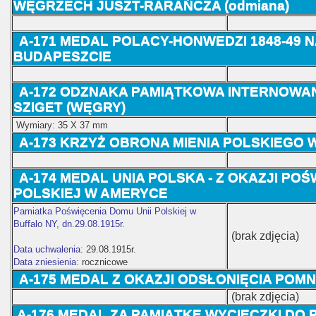
WĘGRZECH JUSZT-RARAŃCZA (odmiana)
A-171 MEDAL POLACY-HONWEDZI 1848-49 
BUDAPESZCIE
A-172 ODZNAKA PAMIĄTKOWA INTERNOW
SZIGET (WĘGRY)
Wymiary: 35 X 37 mm
A-173 KRZYŻ OBRONA MIENIA POLSKIEGO 
A-174 MEDAL UNIA POLSKA - Z OKAZJI POŚ
POLSKIEJ W AMERYCE
Pamiatka Poświęcenia Domu Unii Polskiej w
Buffalo NY, dn.29.08.1915r.
(brak zdjęcia)
Data uchwalenia:
29.08.1915r
.
Data zniesienia:
rocznicowe
A-175 MEDAL Z OKAZJI ODSŁONIĘCIA POMN
(brak zdjęcia)
A-176 MEDAL ZA PAMIĄTKĘ WYCIECZKI DO P