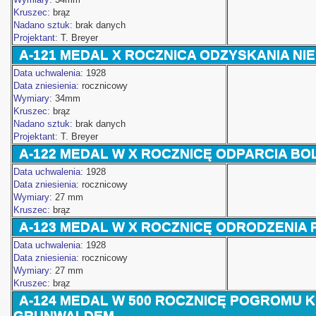
Kruszec:
brąz
Nadano sztuk:
brak danych
Projektant:
T. Breyer
A-121 MEDAL X ROCZNICA ODZYSKANIA NI
Data uchwalenia:
1928
Data zniesienia:
rocznicowy
Wymiary:
34mm
Kruszec:
brąz
Nadano sztuk:
brak danych
Projektant:
T. Breyer
A-122 MEDAL W X ROCZNICĘ ODPARCIA B
Data uchwalenia:
1928
Data zniesienia:
rocznicowy
Wymiary:
27 mm
Kruszec:
brąz
A-123 MEDAL W X ROCZNICĘ ODRODZENIA 
 Polski
Data uchwalenia:
1928
Data zniesienia:
rocznicowy
Wymiary:
27 mm
Kruszec:
brąz
A-124 MEDAL W 500 ROCZNICĘ POGROMU 
GRUNWALDEM