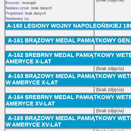
Kruszec:
mosiądz
Nadano sztuk:
brak danych
Projektant:
brak danych
Nadawany za:
A-160 LEGIONY WOJNY NAPOLEOŃSKIEJ 186
A-161
BRĄZOWY MEDAL PAMIĄTKOWY GEN.
A-162 SREBRNY MEDAL PAMIĄTKOWY WETE
AMERYCE X-LAT
(brak zdjęcia)
A-163
BRĄZOWY MEDAL PAMIĄTKOWY WETE
W AMERYCE X-LAT
(brak zdjęcia)
A-164
SREBRNY MEDAL PAMIĄTKOWY WETE
AMERYCE XV-LAT
(brak zdjęcia)
A-165
BRĄZOWY MEDAL PAMIĄTKOWY WETE
W AMERYCE XV-LAT