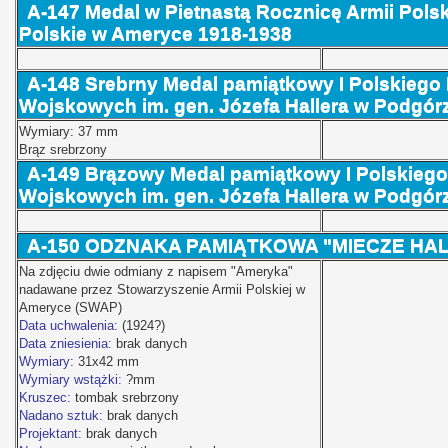
A-147 Medal w Pietnastą Rocznicę Armii Pols
Polskie w Ameryce 1918-1938
A-148
Srebrny Medal pamiątkowy I Polskieg
Wojskowych im. gen. Józefa Hallera w Podgórzu
Wymiary: 37 mm
Brąz srebrzony
A-149
Brązowy Medal pamiątkowy I Polskieg
Wojskowych im. gen. Józefa Hallera w Podgórzu
A-150
ODZNAKA PAMIĄTKOWA "MIECZE HAL
Na zdjęciu dwie odmiany z napisem "Ameryka"
nadawane przez Stowarzyszenie Armii Polskiej w
Ameryce (SWAP)
Data uchwalenia:
(1924?)
Data zniesienia:
brak danych
Wymiary:
31x42 mm
Wymiary wstążki:
?mm
Kruszec:
tombak srebrzony
Nadano sztuk:
brak danych
Projektant:
brak danych