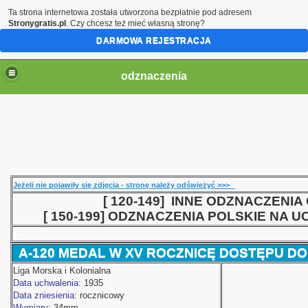
Ta strona internetowa została utworzona bezpłatnie pod adresem
Stronygratis.pl
. Czy chcesz też mieć własną stronę?
DARMOWA REJESTRACJA
odznaczenia
Jeżeli nie pojawiły się zdjęcia - stronę należy odświeżyć >>>
[ 120-149] INNE ODZNACZENIA
[ 150-199] ODZNACZENIA POLSKIE NA 
wie
>
A-120 MEDAL W XV ROCZNICĘ DOSTĘPU D
Liga Morska i Kolonialna
Data uchwalenia:
1935
Data zniesienia:
rocznicowy
Wymiary:
34mm