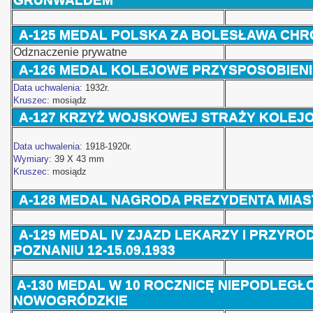
A-125 MEDAL POLSKA ZA BOLESŁAWA CH
Odznaczenie prywatne
A-126 MEDAL KOLEJOWE PRZYSPOSOBIEN
Data uchwalenia:
1932r.
Kruszec:
mosiądz
A-127
KRZYŻ WOJSKOWEJ STRAŻY KOLEJ
Data uchwalenia:
1918-1920r.
Wymiary:
39 X 43 mm
Kruszec:
mosiądz
A-128 MEDAL NAGRODA PREZYDENTA MIA
A-129 MEDAL IV ZJAZD LEKARZY I PRZYR
POZNANIU 12-15.09.1933
A-130 MEDAL W 10 ROCZNICĘ NIEPODLEG
NOWOGRÓDZKIE