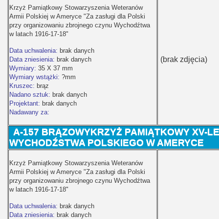
Krzyż Pamiątkowy Stowarzyszenia Weteranów
Armii Polskiej w Ameryce "Za zasługi dla Polski
przy organizowaniu zbrojnego czynu Wychodźtwa
w latach 1916-17-18"
Data uchwalenia:
brak danych
(brak zdjęcia)
Data zniesienia:
brak danych
Wymiary:
35 X 37 mm
Wymiary wstążki:
?mm
Kruszec:
brąz
Nadano sztuk:
brak danych
Projektant:
brak danych
Nadawany za:
A-
157 BRĄZOWYKRZYŻ PAMIĄTKOWY XV-L
WYCHODŹSTWA POLSKIEGO W AMERYCE
Krzyż Pamiątkowy Stowarzyszenia Weteranów
Armii Polskiej w Ameryce "Za zasługi dla Polski
przy organizowaniu zbrojnego czynu Wychodźtwa
w latach 1916-17-18"
Data uchwalenia:
brak danych
Data zniesienia:
brak danych