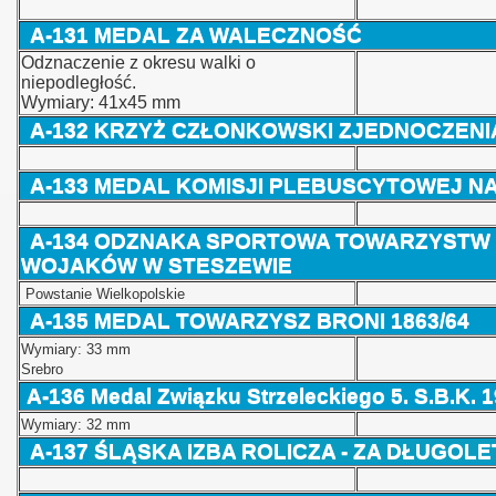
A-131
MEDAL ZA WALECZNOŚĆ
Odznaczenie z okresu walki o
niepodległość.
Wymiary: 41x45 mm
A-132 KRZYŻ CZŁONKOWSKI ZJEDNOCZEN
A-133 MEDAL KOMISJI PLEBUSCYTOWEJ N
A-134 ODZNAKA SPORTOWA TOWARZYSTW
WOJAKÓW W STESZEWIE
Powstanie Wielkopolskie
A-135 MEDAL TOWARZYSZ BRONI 1863/64
Wymiary: 33 mm
Srebro
A-136
Medal Związku Strzeleckiego 5. S.B.K. 19
Wymiary: 32 mm
A-137
ŚLĄSKA IZBA ROLICZA - ZA DŁUGOLE