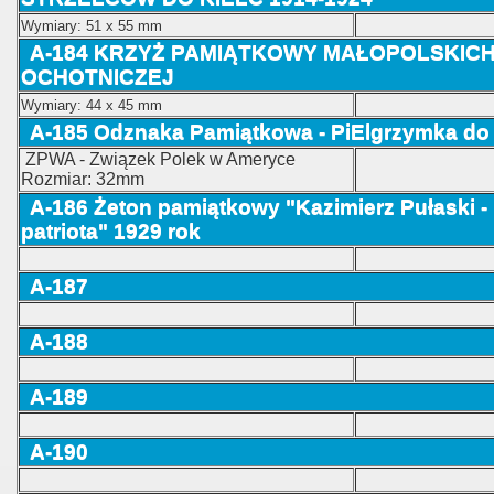
Wymiary: 51 x 55 mm
A-184 KRZYŻ PAMIĄTKOWY MAŁOPOLSKICH
OCHOTNICZEJ
Wymiary: 44 x 45 mm
A-185 Odznaka Pamiątkowa - PiElgrzymka do 
ZPWA - Związek Polek w Ameryce
Rozmiar: 32mm
A-186
Żeton pamiątkowy "Kazimierz Pułaski -
patriota" 1929 rok
A-187
A-188
A-189
A-190