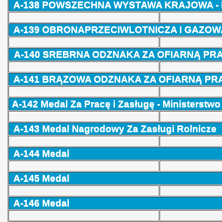
A-138 POWSZECHNA WYSTAWA KRAJOWA - 
A-139 OBRONAPRZECIWLOTNICZA I GAZOW
A-140
SREBRNA ODZNAKA ZA OFIARNĄ PRA
A-141
BRĄZOWA ODZNAKA ZA OFIARNĄ PRA
A-142 Medal Za Pracę i Zasługę - Ministerstwo
A-143 Medal Nagrodowy Za Zasługi Rolnicze
A-144
Medal
A-145
Medal
A-146
Medal