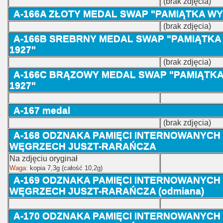
(brak zdjęcia)
A-166A ZŁOTY MEDAL SWAP "PAMIĄTKA WYC
(brak zdjęcia)
A-166B
SREBRNY MEDAL SWAP "PAMIĄTKA 
1927"
(brak zdjęcia)
A-166C
BRĄZOWY MEDAL SWAP "PAMIĄTKA 
1927"
A-167
medal
(brak zdjęcia)
A-168 ODZNAKA PAMIĘCI INTERNOWANYCH
WĘGRZECH JUSZT-RARAŃCZA
Na zdjęciu oryginał
Waga:
kopia
7,3g (całość 10,2g)
A-169
ODZNAKA PAMIĘCI INTERNOWANYCH 
WĘGRZECH JUSZT-RARAŃCZA (odmiana)
A-170
ODZNAKA PAMIĘCI INTERNOWANYCH 