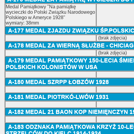
Medal Pamiątkowy "Na pamiątkę
wycieczki do Polski Związku Narodowego
Polskiego w Ameryce 1928"
wymiary: 38mm
A-177 MEDAL ZJAZDU ZWIĄZKU ŚP.POLSKICH
(brak zdjęcia)
A-178 MEDAL ZA WIERNĄ SŁUŻBE - CHICIA
(brak zdjęcia)
A-179 MEDAL PAMIĄTKOWY 150-LECIA ŚMI
POLSKICH KOLONISTÓW W USA
A-180 MEDAL SZRPP ŁOBZÓW 1928
A-181 MEDAL PIOTRKÓ-LWÓW 1931
A-182 MEDAL 21 BAON KOP NIEMIĘNCZYN 1
A-183 ODZNAKA PAMIĄTKOWA KRZYŻ 10-L
STRZELCÓW DO KIELC 1914-1924