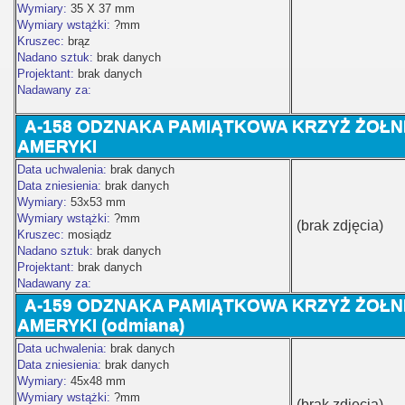
Wymiary:
35 X 37 mm
Wymiary wstążki:
?mm
Kruszec:
brąz
Nadano sztuk:
brak danych
Projektant:
brak danych
Nadawany za:
A-158 ODZNAKA PAMIĄTKOWA KRZYŻ ŻOŁN
AMERYKI
Data uchwalenia:
brak danych
Data zniesienia:
brak danych
Wymiary:
53x53 mm
Wymiary wstążki:
?mm
(brak zdjęcia)
Kruszec:
mosiądz
Nadano sztuk:
brak danych
Projektant:
brak danych
Nadawany za:
A-159
ODZNAKA PAMIĄTKOWA KRZYŻ ŻOŁNI
AMERYKI (odmiana)
Data uchwalenia:
brak danych
Data zniesienia:
brak danych
Wymiary:
45x48
mm
Wymiary wstążki:
?mm
(brak zdjęcia)