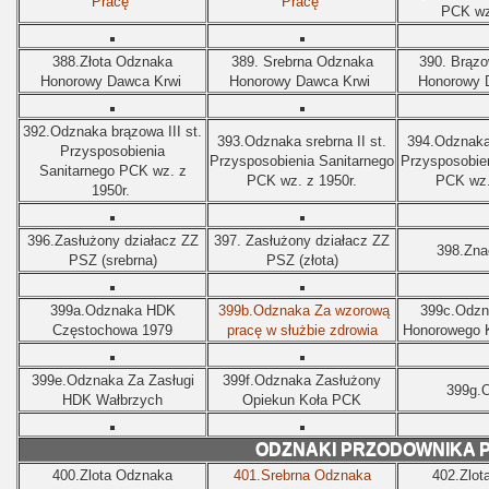
Pracę”
Pracę”
PCK wz
388.Złota Odznaka
389.
Srebrna Odznaka
390.
Brązo
Honorowy Dawca Krwi
Honorowy Dawca Krwi
Honorowy 
392.Odznaka brązowa III st.
393.Odznaka srebrna II st.
394.Odznaka 
Przysposobienia
Przysposobienia Sanitarnego
Przysposobien
Sanitarnego PCK wz. z
PCK wz. z 1950r.
PCK wz.
1950r.
396.Zasłużony działacz ZZ
397.
Zasłużony działacz ZZ
398.Zna
PSZ (srebrna)
PSZ (złota)
399a.Odznaka HDK
399b.Odznaka Za wzorową
399c.Odzn
Częstochowa 1979
pracę w służbie zdrowia
Honorowego 
399e.Odznaka Za Zasługi
399f.Odznaka Zasłużony
399g.
HDK Wałbrzych
Opiekun Koła PCK
ODZNAKI PRZODOWNIKA 
400.Zlota Odznaka
401.Srebrna Odznaka
402.Zlot