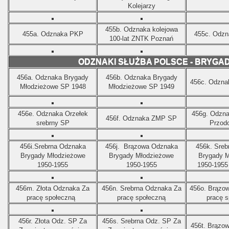
Kolejarzy
455b.
Odznaka kolejowa
455a.
Odznaka PKP
455c.
Odzn
100-lat ZNTK Poznań
ODZNAKI SŁUŻBA POLSCE - BRYGA
456a.
Odznaka Brygady
456b.
Odznaka Brygady
456c.
Odzna
Młodzieżowe SP 1948
Młodzieżowe SP 1949
456e.
Odznaka Orzełek
456g.
Odzna
456f.
Odznaka ZMP SP
srebrny SP
Przod
456i.
Srebrna Odznaka
456j.
Brązowa Odznaka
456k.
Sreb
Brygady Młodzieżowe
Brygady Młodzieżowe
Brygady M
1950-1955
1950-1955
1950-1955 
456m. Złota
Odznaka
Za
456n. Srebrna
Odznaka
Za
456o. Brązo
pracę społeczną
pracę społeczną
pracę s
456r.
Złota
Odz. SP Za
456s. Srebrna
Odz. SP Za
456t.
Brązo