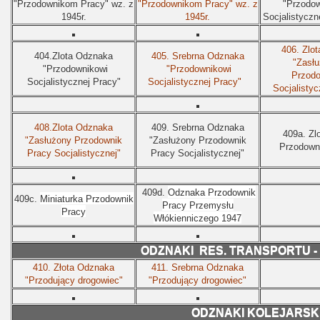
"Przodownikom Pracy" wz. z
"Przodownikom Pracy" wz. z
"Przodow
1945r.
1945r.
Socjalistyczn
406. Zlo
404.Zlota Odznaka
405.
Srebrna Odznaka
"Zasł
"Przodownikowi
"Przodownikowi
Przodo
Socjalistycznej Pracy"
Socjalistycznej Pracy"
Socjalistyc
408.Zlota Odznaka
409.
Srebrna Odznaka
409a. Zl
"Zasłużony Przodownik
"Zasłużony Przodownik
Przodown
Pracy Socjalistycznej"
Pracy Socjalistycznej"
409d.
Odznaka Przodownik
409c.
Miniaturka Przodownik
Pracy Przemysłu
Pracy
Włókienniczego 1947
ODZNAKI RES. TRANSPORTU 
410. Złota Odznaka
411.
Srebrna Odznaka
"Przodujący drogowiec"
"Przodujący drogowiec"
ODZNAKI KOLEJARSK