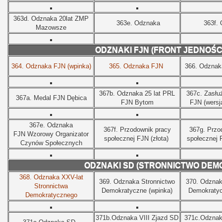
363d.
Odznaka 20lat ZMP
363e.
Odznaka
363f.
Mazowsze
ODZNAKI FJN (FRONT JEDNOŚC
364.
Odznaka FJN (wpinka)
365.
Odznaka FJN
366.
Odznak
367b.
Odznaka 25 lat PRL
367c.
Zasłu
367a.
Medal FJN Dębica
FJN Bytom
FJN (wersj
367e.
Odznaka
367f.
Przodownik pracy
367g.
Przo
FJN Wzorowy Organizator
społecznej FJN (złota)
społecznej 
Czynów Społecznych
ODZNAKI SD (STRONNICTWO DEM
368. Odznaka XXV-lat
369. Odznaka Stronnictwo
370. Odznak
Stronnictwa
Demokratyczne (wpinka)
Demokratyc
Demokratycznego
371b.Odznaka VIII Zjazd SD
371c.Odznak