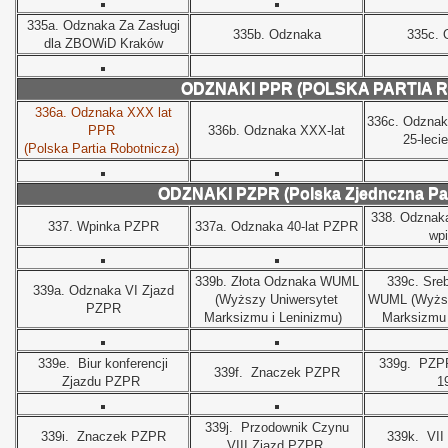
335a. Odznaka Za Zasługi
335b. Odznaka
335c. 
dla ZBOWiD Kraków
ODZNAKI PPR (POLSKA PARTIA 
336a. Odznaka XXX lat
336c. Odznak
PPR
336b. Odznaka XXX-lat
25-leci
(Polska Partia Robotnicza)
ODZNAKI PZPR (Polska Zjednczna Par
338. Odznaka
337.
Wpinka PZPR
337a.
Odznaka 40-lat PZPR
wpi
339b.
Złota Odznaka WUML
339c.
Sre
339a. Odznaka VI Zjazd
(Wyższy Uniwersytet
WUML (Wyższ
PZPR
Marksizmu i Leninizmu)
Marksizmu 
339e.
Biur konferencji
339g.
PZP
339f.
Znaczek PZPR
Zjazdu PZPR
1
339j.
Przodownik Czynu
339i.
Znaczek PZPR
339k.
VII
VIII Zjazd PZPR