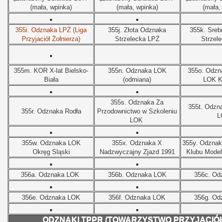
(mała, wpinka)
(mała, wpinka)
(mała,
355i. Odznaka LPŻ (Liga
355j. Złota Odznaka
355k. Sreb
Przyjaciół Żołnierza)
Strzelecka LPŻ
Strzel
355m.
KOR X-lat Bielsko-
355n.
Odznaka LOK
355o.
Odzna
Biała
(odmiana)
LOK K
355s.
Odznaka Za
355t.
Odzna
355r.
Odznaka Rodła
Przodownictwo w Szkoleniu
L
LOK
355w.
Odznaka LOK
355x.
Odznaka X
355y.
Odzna
Okręg Sląski
Nadzwyczajny Zjazd 1991
Klubu Model
356a.
Odznaka LOK
356b.
Odznaka LOK
356c.
Od
356e.
Odznaka LOK
356f.
Odznaka LOK
356g.
Od
ODZNAKI TPPR (TOWARZYSTWO PRZYJACIÓŁ