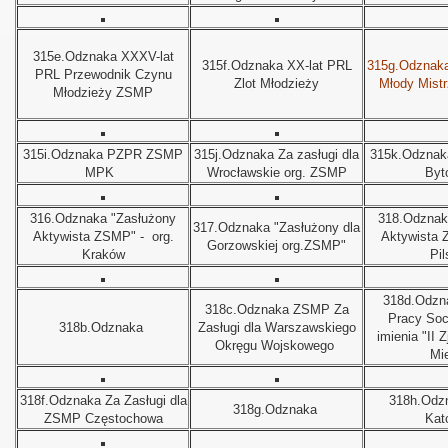
315e.Odznaka XXXV-lat
315f.Odznaka XX-lat PRL
315g.Odznak
PRL Przewodnik Czynu
Zlot Młodzieży
Młody Mistr
Młodzieży ZSMP
315i.Odznaka PZPR ZSMP
315j.Odznaka Za zasługi dla
315k.Odzna
MPK
Wrocławskie org. ZSMP
Byt
316.Odznaka "Zasłużony
318.Odznak
317.Odznaka "Zasłużony dla
Aktywista ZSMP" - org.
Aktywista 
Gorzowskiej org.ZSMP"
Kraków
Pil
318d.
Odzn
318c.
Odznaka ZSMP
Za
Pracy Socj
318b.
Odznaka
Zasługi dla Warszawskiego
imienia "II
Okręgu Wojskowego
Mi
318f.
Odznaka Za Zasługi dla
318h.
Odz
318g.
Odznaka
ZSMP Częstochowa
Kat