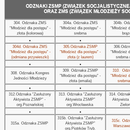
ODZNAKI ZSMP (ZWIĄZEK SOCJALISTYCZNEJ
ORAZ ZMS (ZWIĄZEK MŁODZIEŻY SO
304.
Odznaka ZMS
304a.
Odznaka ZMS
304b.
Od
"Młodzież dla postępu" -
"Młodzież dla postępu" -
"Młodzież d
złota (kolorowa)
srebrna
brą
304d.
Odznaka ZMS
305.Odznaka ZSMP
306.Odz
"Młodzież dla postępu" -
"Młodzież dla postępu" -
"Młodzież d
(odmiana przywieszki)
złota (z laurem)
srebrna 
309.
Odznaka ZSMP
310.
Odz
308.
Odznaka Kongres
"Młodzież dla postępu" -
"Młodzież d
Jedności Młodzieży
złota (emalia)
srebrna
312.Odznaka "Zasłużony
313.
Odznaka "Zasłużony
314.
Odznak
Aktywista ZSMP" -
Aktywista ZSMP"
Aktywista
org.Poznańskiej
org.Wrocławska
Zielo
315b.
Odznaka "Zasłużony
315c.
Odz
315a.
Odznaka ZSMP
Aktywista ZSMP"
Warszawa
org.Piotrków Tryb.