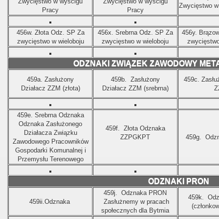
Zwycięstwo w wyścigu
Zwycięstwo w wyścigu
Zwycięstwo w
Pracy
Pracy
456w. Złota
Odz. SP Za
456x.
Srebrna
Odz. SP Za
456y. Brązo
zwycięstwo w wieloboju
zwycięstwo w wieloboju
zwycięstwo
ODZNAKI ZWIĄZEK ZAWODOWY META
459a. Zasłużony
459b.
Zasłużony
459c. Zasłu
Działacz
ZZM (złota)
Działacz
ZZM (srebrna)
Z
459e.
Srebrna Odznaka
Odznaka Zasłużonego
459f.
Złota Odznaka
Działacza Związku
ZZPGKPT
459g.
Odz
Zawodowego Pracowników
Gospodarki Komunalnej i
Przemysłu Terenowego
ODZNAKI PRON
459j.
Odznaka PRON
459k.
Odz
459ii.Odznaka
Zasłużnemy w pracach
(członkow
społecznych dla Bytmia