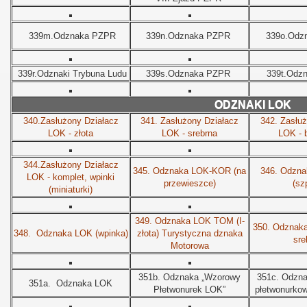
339m.
Odznaka PZPR
339n.
Odznaka PZPR
339o.
Odz
339r.
Odznaki
Trybuna Ludu
339s.
Odznaka PZPR
339t.
Odz
ODZNAKI LOK
340.Zasłużony Działacz
341.
Zasłużony Działacz
342.
Zasłuż
LOK - złota
LOK - srebrna
LOK - 
344.Zasłużony Działacz
345.
Odznaka LOK-KOR (na
346.
Odzna
LOK - komplet, wpinki
przewieszce)
(sz
(miniaturki)
349.
Odznaka LOK TOM (I-
350.
Odznaka
348.
Odznaka LOK (wpinka)
złota) Turystyczna dznaka
sre
Motorowa
351b.
Odznaka „Wzorowy
351c.
Odznak
351a.
Odznaka LOK
Płetwonurek LOK”
płetwonurkow