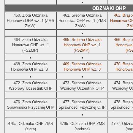
ODZNAKI OHP
460.
Złota Odznaka
461.
Srebrna Odznaka
462.
Brązo
Honorowa OHP wz. 1 (ZMS
Honorowa OHP wz. 1
(ZMS
Honorowa OH
ZMW)
ZMW)
ZM
464.
Złota Odznaka
465.
Srebrna Odznaka
466.
Brązo
Honorowa OHP wz. 1
Honorowa OHP wz. 1
Honorowa
(FSZMP)
(FSZMP)
(FS
468.
Złota Odznaka
469.
Srebrna Odznaka
470.
Brązo
Honorowa OHP wz. 3
Honorowa OHP wz. 3
Honorowa
472.
Złota Odznaka
473.
Srebrna Odznaka
474.
Brązo
Wzorowy Uczestnik OHP
Wzorowy Uczestnik OHP
Wzorowy Uc
476.
Złota Odznaka
477.
Srebrna Odznaka
478.
Brązo
Sprawności Fizycznej OHP
Sprawności Fizycznej OHP
Sprawności 
479a.
Odznaka OHP ZMS
479b.
Odznaka
OHP ZMS
479c.
Odzn
(złota)
(srebrna)
(brą