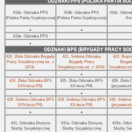
ODZNAKI PPS (POLSKA PARTIA SO
419a.
Odznaka PPS
419b.
Odznaka PPS
419c.
Odzna
(Polska Partia Scjalistyczna)
(Polska Partia Scjalistyczna)
Kon
419e.
Odznaka PPS
ODZNAKI BPS (BRYGADY PRACY SOC
420.
Złota Odznaka Brygady
421.
Srebrna Odznaka
422.
Brązo
Pracy Socjalistycznej wz. z
Brygady Pracy
Brygad
1974r.
Socjalistycznej wz. z 1974r.
Socjalistyczn
424.
Złota Odznaka BPS
425.
Złota Odznaka BPS
426.
Złota
XXV-lecia PRL
XX-lecia PRL
(przywieszk
428.
Srebrna Odznaka BPS
429.
Srebrna Odznaka BPS
430.
Srebrn
XXV-lecia PRL
XX-lecia PRL
(przywieszk
431.
Odznaka Drużyna
431a.
Odznaka Drużyna
431b.
Odzn
Służby Socjalistycznej
Służby Socjalistycznej
Służby Soc