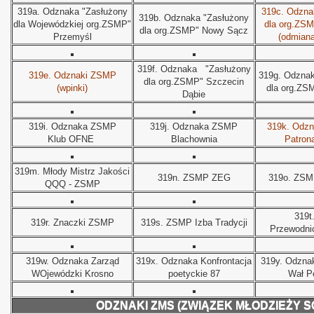
319a.
Odznaka "Zasłużony
319c.
Odzna
319b.
Odznaka "Zasłużony
dla Wojewódzkiej org.ZSMP"
dla org.ZS
dla org.ZSMP" Nowy Sącz
Przemyśl
(odmiana
319f.
Odznaka
"Zasłużony
319e. Odznaki ZSMP
319g.
Odzna
dla org.ZSMP" Szczecin
(wpinki)
dla org.ZS
Dąbie
319i.
Odznaka ZSMP
319j.
Odznaka ZSMP
319k.
Odzn
Klub OFNE
Blachownia
Patron
319m.
Młody Mistrz Jakości
319n.
ZSMP ZEG
319o.
ZSM
QQQ - ZSMP
319t
319r.
Znaczki ZSMP
319s.
ZSMP Izba Tradycji
Przewodni
319w.
Odznaka Zarząd
319x.
Odznaka Konfrontacja
319y.
Odzna
WOjewódzki Krosno
poetyckie 87
Wał P
ODZNAKI ZMS (ZWIĄZEK MŁODZIEŻY S