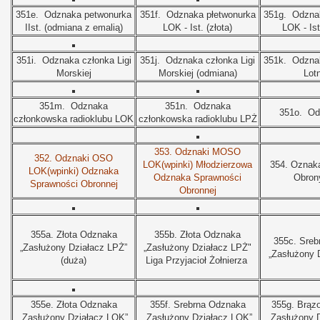
351e.
Odznaka petwonurka
351f.
Odznaka płetwonurka
351g.
Odznak
IIst. (odmiana z emalią)
LOK - Ist. (złota)
LOK - Ist
351i.
Odznaka członka Ligi
351j.
Odznaka członka Ligi
351k.
Odznak
Morskiej
Morskiej (odmiana)
Lot
351m.
Odznaka
351n.
Odznaka
351o.
Od
członkowska radioklubu LOK
członkowska radioklubu LPŻ
353.
Odznaki MOSO
352.
Odznaki OSO
LOK(wpinki) Młodzierzowa
354.
Oznaka
LOK(wpinki) Odznaka
Odznaka Sprawności
Obron
Sprawności Obronnej
Obronnej
355a.
Złota Odznaka
355b.
Złota Odznaka
355c.
Sreb
„Zasłużony Działacz LPŻ”
„Zasłużony Działacz LPŻ"
„Zasłużony 
(duża)
Liga Przyjacioł Żołnierza
355e.
Złota Odznaka
355f. Srebrna Odznaka
355g. Brąz
„Zasłużony Działacz LOK”
„Zasłużony Działacz LOK”
„Zasłużony 