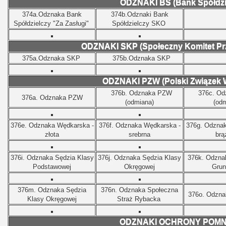
ODZNAKI BS (Bank Spółdzi
374a.Odznaka Bank
374b.Odznaki Bank
Spółdzielczy "Za Zasługi"
Spółdzielczy SKO
ODZNAKI SKP (Społeczny Komitet Pr
375a.Odznaka SKP
375b.Odznaka SKP
ODZNAKI PZW (Polski Związek 
376b. Odznaka PZW
376c. O
376a. Odznaka PZW
(odmiana)
(odm
376e. Odznaka Wędkarska -
376f.
Odznaka Wędkarska -
376g.
Odznak
złota
srebrna
brą
376i.
Odznaka Sędzia Klasy
376j.
Odznaka
Sędzia Klasy
376k.
Odzna
Podstawowej
Okręgowej
Grun
376m.
Odznaka
Sędzia
376n.
Odznaka Społeczna
376o.
Odzna
Klasy Okręgowej
Straż Rybacka
ODZNAKI OCHRONY POM