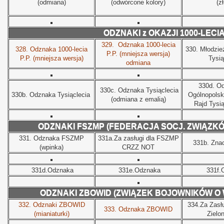
(odmiana)
(odwórcone kolory)
(z
ODZNAKI z OKAZJI 1000-LECIA 
329.
Odznaka 1000-lecia
328. Odznaka 1000-lecia
330. Młodzi
P.P. (mniejsza wersja)
P.P. (mniejsza wersja)
Tysią
odmiana
330d. Od
330c. Odznaka Tysiąclecia
330b. Odznaka Tysiąclecia
Ogólnopolsk
(odmiana z emalią)
Rajd Tysią
ODZNAKI FSZMP (FEDERACJA SOCJ. ZWIĄZK
331. Odznaka FSZMP
331a.Za zasługi dla FSZMP
331b. Zn
(wpinka)
CRZZ NOT
331d.Odznaka
331e.Odznaka
331f.
ODZNAKI ZBOWID (ZWIĄZEK BOJOWNIKÓW O
332. Odznaki ZBOWID
334.Za Zasłu
333. Odznaka ZBOWID
(mianiaturki)
Zielo