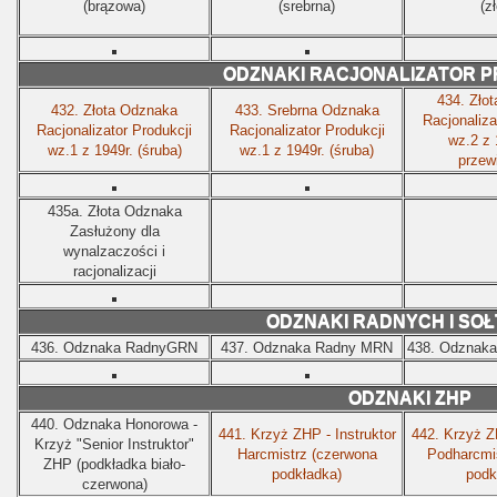
(brązowa)
(srebrna)
(z
ODZNAKI RACJONALIZATOR P
434.
Zło
432.
Złota Odznaka
433.
Srebrna Odznaka
Racjonaliza
Racjonalizator Produkcji
Racjonalizator Produkcji
wz.2 z 
wz.1 z 1949r. (śruba)
wz.1 z 1949r.
(śruba)
przew
435a.
Złota Odznaka
Zasłużony dla
wynalzaczości i
racjonalizacji
ODZNAKI RADNYCH I SO
436.
Odznaka RadnyGRN
437.
Odznaka Radny MRN
438.
Odznaka
ODZNAKI ZHP
440.
Odznaka Honorowa -
441.
Krzyż ZHP - Instruktor
442.
Krzyż ZH
Krzyż "Senior Instruktor"
Harcmistrz (czerwona
Podharcmis
ZHP (podkładka biało-
podkładka)
podk
czerwona)