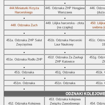
444.Miniaturki Krzyża
445.
Odznaka ZHP Horągiew
446.
Odzna
Harcerskiego
Warszawa
(duża
449.
Lilijka harcerska - złota
450.
Lilijk
448.
Odznaka Zuch
(na czapkę)
srebrna (
451a.
Odznaka ZHP Salut
451b.
Odznaka Harcerski
451c.
Odzn
Zwycięstwa
Laur Naukowy
1
451f.
Odznaka Za Zasługi
451g.
Odzn
451e.
Odznaka Rodło ZHP
ZHP Katowice
Z
451i.
Odznaka
451j.
Odznaka
451k.
451m.
Odznaka
451n.
Odznaka
451o.
ODZNAKI KOLEJOW
453.
Odznaka kolejowa
452.
Odznaka Kolejowa
Związku Zawodowego
454.
Odzna