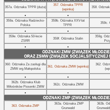
357.
Odznaka TPPR
357a.
Odznaka TPPR (duża)
358.
Odznaka
(wpinka)
359a.
Odznaka Radziecko-
359b.
Odznaka XXV-lat
359c.
Polska
TPPR
359e.
Odznaka 50-lecie
359g.
Odz
359f.
Odznaka Stalin
ZSRR
Przy
ODZNAKI ZMW (ZWIĄZEK MŁODZIEŻ
ORAZ ZSMW (ZWIĄZEK SOCJALSITYCZNEJ M
360.
Odznaka Za zasługi dla
362.
Odz
361.
Odznaka ZMW (wpinka)
ZMW org.Małopolska
(wp
362b.
Odznaka Klub
362c.
Odznaka ZMW
Miłośników Piosenki ZMW
ODZNAKI ZMP (ZWIĄZEK MŁODZIE
363a.
Odznaka ZMP
363b.
Od
363.
Odznaka ZMP
Grunwald
Grunwald