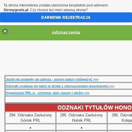
Ta strona internetowa została utworzona bezpłatnie pod adresem
Stronygratis.pl
. Czy chcesz też mieć własną stronę?
DARMOWA REJESTRACJA
odznaczenia
Jeżeli nie pojawiły się zdjęcia - stronę należy odświeżyć >>>
Odznaki znajdują się także w dziale z odznaczeniami resortowymi >>>
Organizacje PRL-u - schemat, daty, nazwy i skróty >>>
>
ODZNAKI TYTUŁÓW HON
284.
Odznaka Zasłużony
285.
Odznaka
Zasłużony
286.
Odzna
Górnik PRL
Hutnik PRL
Kolej