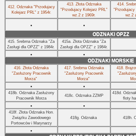
413.
Złota Odznaka
414.
Sreb
412.
Odznaka "Przodujacy
"Przodujacy Kolejarz PRL"
"Przodujacy 
Kolejarz PRL" z 1954r.
wz.2 z 1969r.
wz.2 
ODZNAKI OPZZ
415.
Srebrna Odznaka "Za
415a.
Złota Odznaka "Za
Zasługi dla OPZZ" z 1984r.
Zasługi dla OPZZ" z 1984r.
ODZNAKI MORSKIE
416.
Złota Odznaka
417.
Srebrna Odznaka
418.
Brązo
"Zasłużony Pracownik
"Zasłużony Pracownik
"Zasłużon
Morza"
Morza"
Mo
418b.
Odznaka Zasłużony
418d.
Odznak
418c.
Odznaka ZZMP
Pracownik Morza
floty h
418f.
Złota Odznaka Hon.
Związku Zawodowego
418g.
Odznaka
418h.
Portowców i Marynarzy