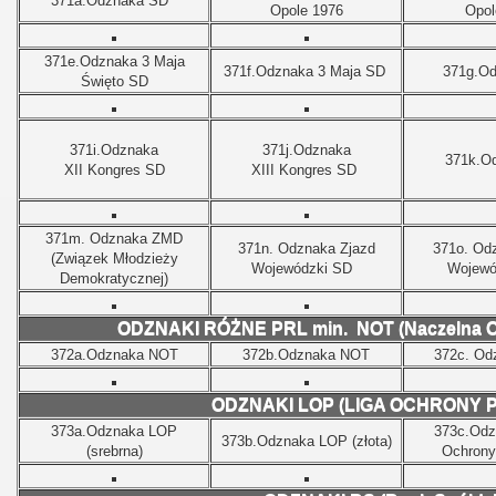
371a.Odznaka SD
Opole 1976
Opol
371e.Odznaka 3 Maja
371f.Odznaka 3 Maja SD
371g.O
Święto SD
371i.Odznaka
371j.Odznaka
371k.O
XII Kongres SD
XIII Kongres SD
371m. Odznaka ZMD
371n. Odznaka Zjazd
371o. Od
(Związek Młodzieży
Wojewódzki SD
Wojewó
Demokratycznej)
ODZNAKI RÓŻNE PRL min.
NOT (Naczelna O
372a.Odznaka NOT
372b.Odznaka NOT
372c. Od
ODZNAKI LOP (LIGA OCHRONY 
373a.Odznaka LOP
373c.Odz
373b.Odznaka LOP (złota)
(srebrna)
Ochrony