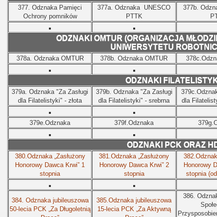
377.
Odznaka Pamięci
377a.
Odznaka
UNESCO
377b.
Odzn
Ochrony pomników
PTTK
P
ODZNAKI OMTUR (ORGANIZACJA MŁODZ
UNIWERSYTETU ROBOTNIC
378a.
Odznaka OMTUR
378b.
Odznaka OMTUR
378c.Odz
ODZNAKI FILATELISTY
379a.
Odznaka "Za Zasługi
379b.
Odznaka "Za Zasługi
379c.
Odznak
dla Filatelistyki" - złota
dla Filatelistyki" - srebrna
dla Filatelis
379e.Odznaka
379f.Odznaka
379g.
ODZNAKI PCK ORAZ H
380.Odznaka „Zasłużony
381.Odznaka „Zasłużony
382.Odznak
Honorowy Dawca Krwi” 1
Honorowy Dawca Krwi” 2
Honorowy D
stopnia
stopnia
stopnia (o
386. Odznak
384. Odznaka jubileuszowa
385.Odznaka jubileuszowa
Społe
50-lecia PCK „Za Długoletnią
15-lecia PCK „Za Aktywną
Przysposobien