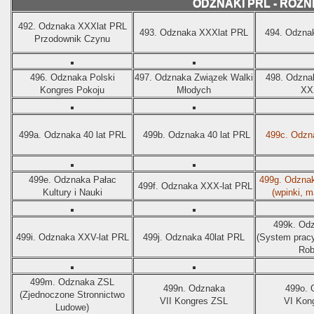
ODZNAKI PRL - RÓŻN
492.
Odznaka XXXlat PRL
493.
Odznaka XXXlat PRL
494.
Odznak
Przodownik Czynu
496.
Odznaka Polski
497.
Odznaka Związek Walki
498.
Odzna
Kongres Pokoju
Młodych
XXX
499a.
Odznaka 40 lat PRL
499b.
Odznaka 40 lat PRL
499c.
Odzn
499e.
Odznaka Pałac
499g.
Odznak
499f.
Odznaka XXX-lat PRL
Kultury i Nauki
(wpinki, m
499k.
Od
499i.
Odznaka XXV-lat PRL
499j.
Odznaka 40lat PRL
(System prac
Rob
499m.
Odznaka ZSL
499n.
Odznaka
499o.
(Zjednoczone Stronnictwo
VII Kongres ZSL
VI Kon
Ludowe)