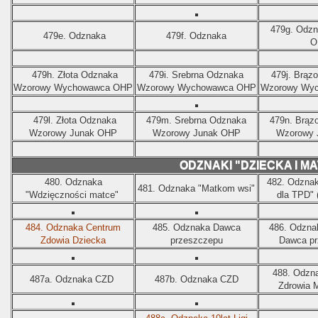
479g.
Odzn
479e.
Odznaka
479f.
Odznaka
O
479h.
Złota Odznaka
479i.
Srebrna Odznaka
479j.
Brąz
Wzorowy Wychowawca OHP
Wzorowy Wychowawca OHP
Wzorowy Wy
479l.
Złota Odznaka
479m.
Srebrna Odznaka
479n.
Brąz
Wzorowy Junak OHP
Wzorowy Junak OHP
Wzorowy 
ODZNAKI "DZIECKA I MA
480.
Odznaka
482.
Odznak
481.
Odznaka "Matkom wsi"
"Wdzięczności matce"
dla TPD" 
484.
Odznaka Centrum
485.
Odznaka Dawca
486.
Odzna
Zdowia Dziecka
przeszczepu
Dawca pr
488.
Odzna
487a.
Odznaka CZD
487b.
Odznaka CZD
Zdrowia M