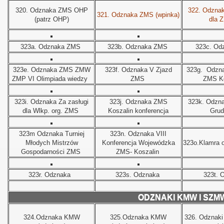
320. Odznaka ZMS OHP
322.
Odznak
321. Odznaka ZMS (wpinka)
(patrz OHP)
dla 
323a. Odznaka ZMS
323b. Odznaka ZMS
323c. Od
323e. Odznaka ZMS ZMW
323f. Odznaka V Zjazd
323g.
Odzna
ZMP VI Olimpiada wiedzy
ZMS
ZMS Ko
323i.
Odznaka Za zasługi
323j.
Odznaka ZMS
323k.
Odzna
dla Wlkp. org. ZMS
Koszalin konferencja
Grud
323m
Odznaka Turniej
323n.
Odznaka VIII
Młodych Mistrzów
Konferencja Wojewódzka
323o.Klamra 
Gospodarności ZMS
ZMS- Koszalin
323r.
Odznaka
323s.
Odznaka
323t.
O
ODZNAKI KMW I SZM
324.Odznaka KMW
325.Odznaka KMW
326. Odznak