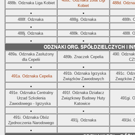
488c.
Odznaka 10lat Ligi
488b.
Odznaka Liga Kobiet
488d.
Odznak
Kobiet
488f.
Odznaka
488g.
Odznaka
488h.
488j.
Odznaka
488k.
Odznaka
488l.
O
ODZNAKI ORG. SPÓŁDZIELCZYCH I I
489a.
Odznaka Zasłużony
490.
Odznaka
489b.
Znaczek Cepelia
dla Cepelii
CZ
491b.
Odznaka Igrzyska
491c.
Odz
491a.
Odznaka Cepelia
Związków Zawodowych
Zwązków 
491e.
Odznaka Centralny
491f.
Odznaka Działacz
Urzad Szkolenia
Związkowy Budowy Huty
491gi.
O
Zawodowego - Igrzyska
Katowice
491i.
Odznaka Obóz
491j.
Odznaka
491ki.
Zjednoczenia Narodowego