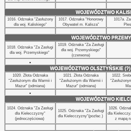
WOJEWÓDZTWO KALIS
1016.
Odznaka "Zasłużony
1017.
Odznaka "Honorowy
1017a.
Za
dla woj. Kaliskiego"
Obywatel m. Kalisza"
Ple
WOJEWÓDZTWO PRZEMY
1019.
Odznaka "Za Zasługi
1018.
Odznaka "Za Zasługi
dla woj. Przemyskiego"
dla woj. Przemyskiego"
(czerwona)
WOJEWÓDZTWO OLSZTYŃSKIE (?)
1020.
Złota Odznaka
1021.
Złota Odznaka
1022.
Sreb
"Zasłużonym dla Warmii i
"Zasłużonym dla Warmii i
"Zasłużonym
Mazur" (odmiana)
Mazur" (odmiana)
Ma
WOJEWÓDZTWO KIELC
1024.
Odznaka "Za Zasługi
1026.
Odznak
1025.
Odznaka "Za Zasługi
dla Kielecczyzny"
dla Kielecczy
dla Kielecczyzny"(pozłac.)
(jednoczęściowa)
z mapą na