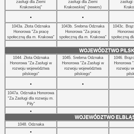
zasługi dla Ziemi
zasługi dla Ziemi
zasługi
Krakowskiej"
Krakowskiej" (rewers)
Krako
1043a.
Złota Odznaka
1043b.
Srebrna Odznaka
1043c.
Brąz
Honorowa "Za pracę
Honorowa "Za pracę
Honorowa
społeczną dla m. Krakowa"
społeczną dla m. Krakowa"
społeczną dl
WOJEWÓDZTWO PILSK
1044.
Złota Odznaka
1045.
Srebrna Odznaka
1046.
Brąz
Honorowa "Za Zasługi w
Honorowa "Za Zasługi w
Honorowa "
rozwoju województwa
rozwoju województwa
rozwoju w
pilskiego"
pilskiego"
pils
1047a.
Odznaka Honorowa
"Za Zasługi dla rozwoju m.
Piły"
WOJEWÓDZTWO ELBLĄS
1048.
Odznaka