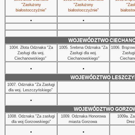
"Zasłużony
"Zasłużony
"Zas
białostocczyźnie"
białostocczyźnie"
białosto
WOJEWÓDZTWO CIECHAN
1004.
Złota Odznaka "Za
1005.
Srebrna Odznaka "Za
1006.
Brązow
Zasługi dla woj.
Zasługi dla woj.
Zasługi
Ciechanowskiego"
Ciechanowskiego"
Ciechan
WOJEWÓDZTWO LESZCZY
1007.
Odznaka "Za Zasługi
dla woj. Leszczyńskiego"
WOJEWÓDZTWO GORZOW
 Polski
1008.
Odznaka "Za zasługi
1009.
Odznaka Honorowa
1009a.
Za
dla woj.Gorzowskiego"
miasta Gorzowa
Drez