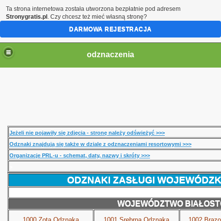
Ta strona internetowa została utworzona bezpłatnie pod adresem
Stronygratis.pl
. Czy chcesz też mieć własną stronę?
DARMOWA REJESTRACJA
odznaczenia
Jeżeli nie pojawiły się zdjęcia - stronę należy odświeżyć >>>
Odznaki znajdują się także w dziale z odznaczeniami resortowymi >>>
Organizacje PRL-u - schemat, daty, nazwy i skróty >>>
>
ODZNAKI ZASŁUGI WOJEWÓDZKIE
WOJEWÓDZTWO BIAŁOST
1000.Zota Odznaka
1001.Srebrna Odznaka
1002.Brąz