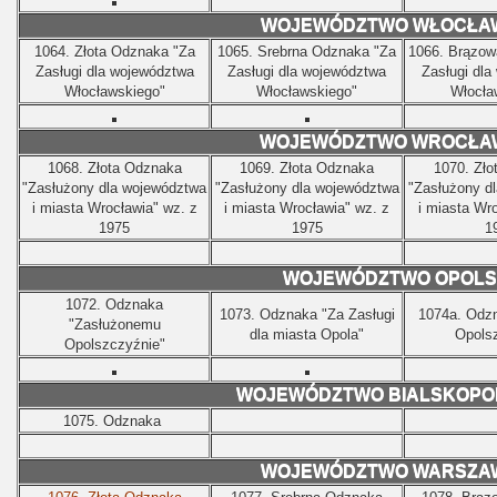
WOJEWÓDZTWO WŁOCŁA
1064.
Złota Odznaka "Za
1065.
Srebrna Odznaka "Za
1066.
Brązow
Zasługi dla województwa
Zasługi dla województwa
Zasługi dla
Włocławskiego"
Włocławskiego"
Włocła
WOJEWÓDZTWO WROCŁA
1068.
Złota Odznaka
1069.
Złota Odznaka
1070.
Zło
"Zasłużony dla województwa
"Zasłużony dla województwa
"Zasłużony d
i miasta Wrocławia" wz. z
i miasta Wrocławia" wz. z
i miasta Wr
1975
1975
1
WOJEWÓDZTWO OPOLS
1072. Odznaka
1073.
Odznaka "Za Zasługi
1074a.
Odzn
"Zasłużonemu
dla miasta Opola"
Opols
Opolszczyźnie"
WOJEWÓDZTWO BIALSKOPO
1075.
Odznaka
WOJEWÓDZTWO WARSZA