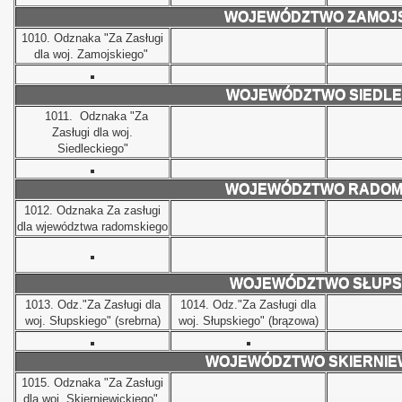
WOJEWÓDZTWO ZAMOJS
1010.
Odznaka "Za Zasługi
dla woj. Zamojskiego"
WOJEWÓDZTWO SIEDLE
1011.
Odznaka "Za
Zasługi dla woj.
Siedleckiego"
WOJEWÓDZTWO RADOM
1012.
Odznaka Za zasługi
dla wjewództwa radomskiego
WOJEWÓDZTWO SŁUPS
1013.
Odz."Za Zasługi dla
1014.
Odz."Za Zasługi dla
woj. Słupskiego" (srebrna)
woj. Słupskiego" (brązowa)
WOJEWÓDZTWO SKIERNIE
1015.
Odznaka "Za Zasługi
dla woj. Skierniewickiego"