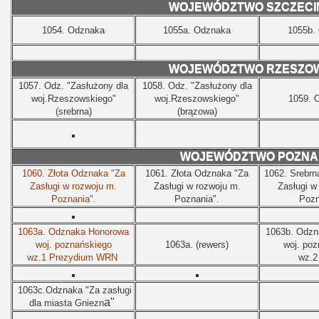
WOJEWÓDZTWO SZCZECI
1054.
Odznaka
1055a.
Odznaka
1055b.
WOJEWÓDZTWO RZESZO
1057.
Odz. "Zasłużony dla
1058.
Odz. "Zasłużony dla
woj.Rzeszowskiego"
woj.Rzeszowskiego"
1059.
(srebrna)
(brązowa)
WOJEWÓDZTWO POZNA
1060.
Złota Odznaka "Za
1061.
Złota Odznaka "Za
1062.
Srebrn
Zasługi w rozwoju m.
Zasługi w rozwoju m.
Zasługi w
Poznania".
Poznania".
Pozn
1063a.
Odznaka Honorowa
1063b.
Odzn
woj. poznańskiego
1063a.
(rewers)
woj. poz
wz.1 Prezydium WRN
wz.
1063c.Odznaka "Za zasługi
a"
dla miasta Gniezn