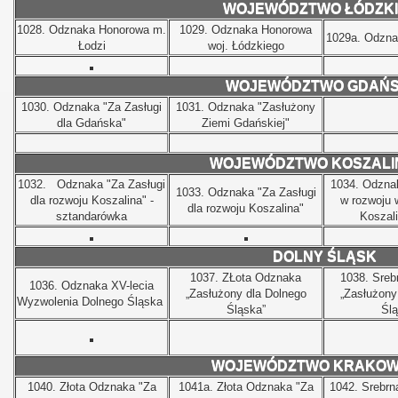
WOJEWÓDZTWO ŁÓDZK
1028.
Odznaka Honorowa m.
1029.
Odznaka Honorowa
1029a.
Odznak
Łodzi
woj. Łódzkiego
WOJEWÓDZTWO GDAŃS
1030.
Odznaka "Za Zasługi
1031.
Odznaka "Zasłużony
dla Gdańska"
Ziemi Gdańskiej"
WOJEWÓDZTWO KOSZALI
1032.
Odznaka "Za Zasługi
1034.
Odznak
1033.
Odznaka "Za Zasługi
dla rozwoju Koszalina" -
w rozwoju 
dla rozwoju Koszalina"
sztandarówka
Koszali
DOLNY ŚLĄSK
1037.
ZŁota Odznaka
1038.
Sreb
1036.
Odznaka XV-lecia
„Zasłużony dla Dolnego
„Zasłużony
Wyzwolenia Dolnego Śląska
Śląska”
Ślą
WOJEWÓDZTWO KRAKOW
1040.
Złota Odznaka "Za
1041a.
Złota Odznaka "Za
1042.
Srebrn