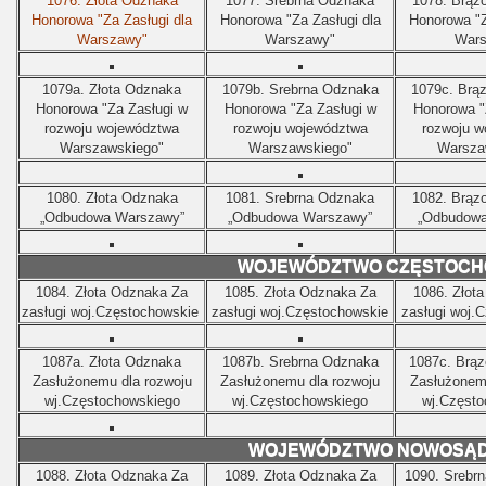
1076.
Złota Odznaka
1077.
Srebrna Odznaka
1078.
Brąz
Honorowa "Za Zasługi dla
Honorowa "Za Zasługi dla
Honorowa "Z
Warszawy"
Warszawy"
Wars
1079a.
Złota Odznaka
1079b.
Srebrna Odznaka
1079c.
Brą
Honorowa "Za Zasługi w
Honorowa "Za Zasługi w
Honorowa "
rozwoju województwa
rozwoju województwa
rozwoju w
Warszawskiego"
Warszawskiego"
Warsza
1080.
Złota Odznaka
1081.
Srebrna Odznaka
1082.
Brąz
„Odbudowa Warszawy”
„Odbudowa Warszawy”
„Odbudowa
WOJEWÓDZTWO CZĘSTOCH
1084.
Złota Odznaka Za
1085.
Złota Odznaka Za
1086.
Złot
zasługi woj.Częstochowskie
zasługi woj.Częstochowskie
zasługi woj.
1087a.
Złota Odznaka
1087b.
Srebrna Odznaka
1087c.
Brąz
Zasłużonemu dla rozwoju
Zasłużonemu dla rozwoju
Zasłużonemu
wj.Częstochowskiego
wj.Częstochowskiego
wj.Często
WOJEWÓDZTWO NOWOSĄD
1088.
Złota Odznaka Za
1089.
Złota Odznaka Za
1090.
Srebr