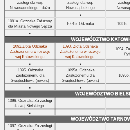
zasługi dla woj.
zasługi dla woj.
zasługi
Nowosądeckiego - duża
Nowosądeckiego
Nowosą
1091a.
Odznaka Załużony
1091b.
Odznaka
1091c.
dla Miasta Nowego Sącza
WOJEWÓDZTWO KATOWI
1092.Złota Odznaka
1093.
Złota Odznaka
1094.
Za
Zasłużonemu w rozwoju
Zasłużonemu w rozwoju
Ryb
woj.Katowickiego
woj.Katowickiego
1095.
Odznaka
1095a.
Odznaka
Zasłużonemu dla
Zasłużonemu dla
1095b.
Świętochłowic (rewers)
Świętochłowic (awers)
WOJEWÓDZTWO BIELS
1096.
Odznaka Za zasługi
dla woj.Bielskiego
WOJEWÓDZTWO TARNOW
1097.
Odznaka
Za zasługi