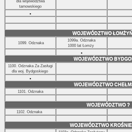
dla województwa
tarnowskiego
WOJEWÓDZTWO ŁOMŻYŃ
1099a.
Odznaka
1099.
Odznaka
1000 lat Łomży
WOJEWÓDZTWO BYDGO
1100.
Odznaka Za Zasługi
dla woj. Bydgoskiego
WOJEWÓDZTWO CHEŁM
1101.
Odznaka
WOJEWÓDZTWO ?
1102.
Odznaka
WOJEWÓDZTWO KROŚNIE