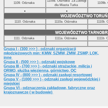
1109a.
Odznaka
Za Zasługi
1109.
Odznaka
1109b.
dla Miasta Turka
WOJEWÓDZTWO TORUŃ
1110.
Odznaka
1110a.
Odznaka
1110b.
WOJEWÓDZTWO TARNOBR
1111.
Odznaka
1111a.
Odznaka
1111b.
Grupa I - (300 >>> ) - odznaki organizacji
młodzieżowych min: KMW, SZMW, ZMW, ZSMP, LOK,
inne
Grupa II - (500 >>> ) - odznaki wojskowe
Grupa III - (700 >>> ) - odznaki strażackie, milicja i
ORMO, służba więzienna, górnictwo, OC
Grupa IV - (800 >>> ) - odznaki zasługi resortowej
Grupa V - (1000 >>> ) - odznaki zasługi wojewódzkiej i
miejskiej
Grupa VI - odznaczenia zakładowe, fabryczne oraz
krajoznawcze ( w budowie)