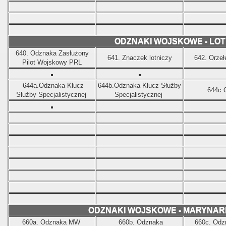
ODZNAKI WOJSKOWE - LO
640. Odznaka Zasłużony
641. Znaczek lotniczy
642. Orzeł
Pilot Wojskowy PRL
644a.Odznaka Klucz
644b.Odznaka Klucz Służby
644c.
Służby Specjalistycznej
Specjalistycznej
ODZNAKI WOJSKOWE - MARYNA
660a. Odznaka MW
660b. Odznaka
660c. Od