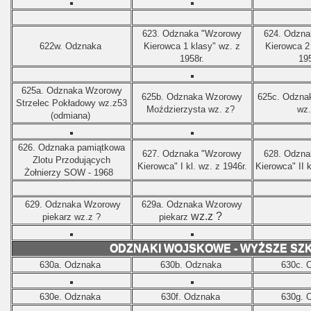
623.
Odznaka "Wzorowy
624. Odzna
622w. Odznaka
Kierowca 1 klasy" wz. z
Kierowca 2 
1958r.
19
625a. Odznaka Wzorowy
625b. Odznaka Wzorowy
625c. Odzna
Strzelec Pokładowy wz.z53
Moździerzysta wz. z?
wz.
(odmiana)
626.
Odznaka pamiątkowa
627. Odznaka "Wzorowy
628. Odzna
Zlotu Przodujących
Kierowca" I kl. wz. z 1946r.
Kierowca" II 
Żołnierzy SOW - 1968
629. Odznaka Wzorowy
629a. Odznaka Wzorowy
wz.z ?
piekarz wz.z ?
piekarz
ODZNAKI WOJSKOWE - WYŻSZE SZ
630a. Odznaka
630b. Odznaka
630c. 
630e. Odznaka
630f. Odznaka
630g. 