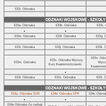
632i. Odznaka
ODZNAKI WOJSKOWE - SZKOŁ
633a. Odznaka
633b. Odznaka
633c.
633e. Odznaka
633f. Odznaka
633g. 
633i. Odznaka
633j. Odznaka
633k. 
633o. Odz
633n. Odznaka Wyższy
633m. Odznaka
Wyszk
Kurs Kwatermistrzowski
Kwatermis
633r. Odznaka
633s. Odznaka
633t. 
ODZNAKI WOJSKOWE - SZKOŁ
634a. Odznaka SOR
634b. Odznaka SPR
634c.
Odzna
634e.
Odznaka Za zasługi