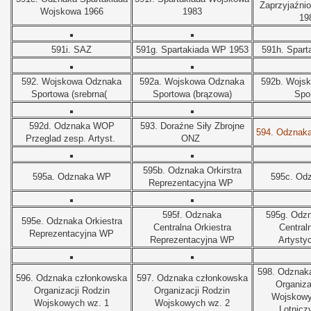
Zaprzyjaźni
Wojskowa 1966
1983
19
591i. SAZ
591g. Spartakiada WP 1953
591h. Spart
592. Wojskowa Odznaka
592a.
Wojskowa Odznaka
592b.
Wojsk
Sportowa (srebrna(
Sportowa (brązowa)
Spo
592d. Odznaka WOP
593. Doraźne Siły Zbrojne
594. Odznaka
Przeglad zesp. Artyst.
ONZ
595b. Odznaka Orkirstra
595a. Odznaka WP
595c. Od
Reprezentacyjna WP
595f. Odznaka
595g. Odzn
595e. Odznaka Orkiestra
Centralna
Orkiestra
Central
Reprezentacyjna WP
Reprezentacyjna
WP
Artysty
598. Odznak
596. Odznaka członkowska
597. Odznaka członkowska
Organiza
Organizacji Rodzin
Organizacji Rodzin
Wojskowy
Wojskowych wz. 1
Wojskowych wz. 2
Lotnicz