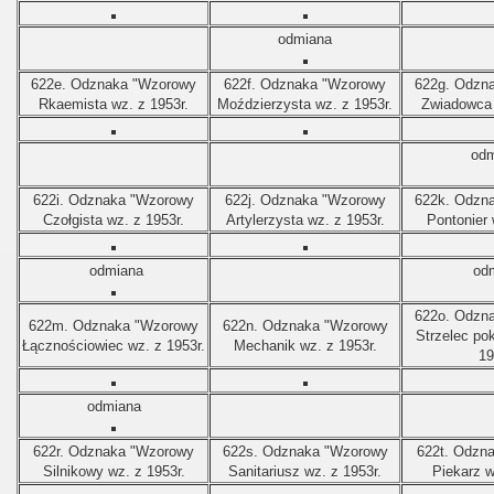
odmiana
622e. Odznaka "Wzorowy
622f. Odznaka "Wzorowy
622g. Odzn
Rkaemista wz. z 1953r.
Moździerzysta wz. z 1953r.
Zwiadowca 
odm
622i. Odznaka "Wzorowy
622j. Odznaka "Wzorowy
622k. Odzn
Czołgista wz. z 1953r.
Artylerzysta wz. z 1953r.
Pontonier 
odmiana
od
622o. Odzn
622m. Odznaka "Wzorowy
622n. Odznaka "Wzorowy
Strzelec po
Łącznościowiec wz. z 1953r.
Mechanik wz. z 1953r.
19
odmiana
622r. Odznaka "Wzorowy
622s. Odznaka "Wzorowy
622t. Odzn
Silnikowy wz. z 1953r.
Sanitariusz wz. z 1953r.
Piekarz w