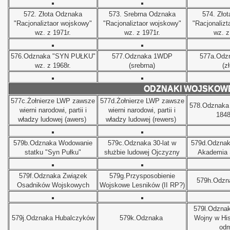
572.
Złota Odznaka
573.
Srebrna Odznaka
574.
Zło
"Racjonaliztaor wojskowy"
"Racjonaliztaor wojskowy"
"Racjonalizt
wz. z 1971r.
wz. z 1971r.
wz. z
576.
Odznaka "SYN PUŁKU"
577.
Odznaka 1WDP
577a.
Odz
wz. z 1968r.
(srebrna)
(z
ODZNAKI WOJSKOW
577c.Żołnierze LWP zawsze
577d.
Żołnierze LWP zawsze
578.
Odznaka
wierni narodowi, partii i
wierni narodowi, partii i
1848
władzy ludowej (awers)
władzy ludowej (rewers)
579b.
Odznaka Wodowanie
579c.
Odznaka 30-lat w
579d.
Odznak
statku "Syn Pułku"
służbie ludowej Ojczyzny
Akademia 
579f.
Odznaka Związek
579g.Przysposobienie
579h.
Odzn
Osadników Wojskowych
Wojskowe Lesników (II RP?)
579l.
Odznak
579j.
Odznaka Hubalczyków
579k.
Odznaka
Wojny w His
odm