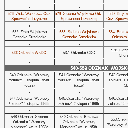
528. Złota Wojskowa Odz.
529. Srebrna Wojskowa Odz.
530. Brązo
Sprawności Fizycznej
Sprawności Fizycznej
Odz. Sprawno
532. Złota Wojskowa
533. Srebrna Wojskowa
534. Brązo
Odznaka Strzelecka
Odznaka Strzelecka
Odznaka 
538. Odzn
536.Odznaka WKDO
537. Odznaka CDO
Chor
540-559 ODZNAKI WOJS
540.Odznaka "Wzorowy
541.Odznaka "Wzorowy
542.Odzna
żołnierz" I stopnia 1958r.
żołnierz" II stopnia 1958r.
żołnierz" I 
(duża)
(duża)
(d
544.Odznaka "Wzorowy
545.Odznaka "Wzorowy
546.Odzna
żołnierz" 1 stopnia 1968r.
żołnierz" 2 stopnia 1968r.
żołnierz" 3 
548.
Odznaka
Srebrna
549.Odznaka
Brązowa
550.Srebr
Odznaka "Wzorowy
Odznaka "Wzorowy
"Wzorowy Ma
Marynarz" wz. z 1958r.
Marynarz" wz. z 1958r.