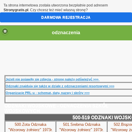
Ta strona internetowa została utworzona bezpłatnie pod adresem
Stronygratis.pl
. Czy chcesz też mieć własną stronę?
DARMOWA REJESTRACJA
odznaczenia
Jeżeli nie pojawiły się zdjęcia - stronę należy odświeżyć >>>
Odznaki znajdują się także w dziale z odznaczeniami resortowymi >>>
Organizacje PRL-u - schemat, daty, nazwy i skróty >>>
>
ODZNAKI WOJSKOWE - OZNACZENIA SZKÓŁ
WOJSKOWYCH
500-519 ODZNAKI WOJS
500.Zota Odznaka
501.Srebrna Odznaka
502.Brązo
"Wzorowy żołnierz" 1973r.
"Wzorowy żołnierz" 1973r.
"Wzorowy żoł