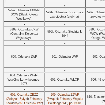
599a. Odznaka XXX-lat
599b. Odznaka 35 rocznica
599c.
Odznak
SOW (Śląski Okręg
zwycięstwa (srebrna)
zwycięstw
Wosjkowy)
599e. Odznaka CKW
599g. Odzn
599f. Odznaka Studzianki
(Centralny Kolportaż
WOW (War
1944
Wojskowy)
Okręgu W
600. Odznaka LWP
601. Odznaka LWP
602. Od
604. Odznaka Wielki
Wspólny Lot w kosmos -
605. Odznaka WLOP
606. 45 r
1978
608. Odznaka ZBŻZ
609.
Odznaka ZŻWP
610. Znacz
(Związek Byłych Żołnierzy
(Związek Żołnierzy Wojska
(z
Zawdowych i Oficerów WP)
Polskiego WP) po 1990r.