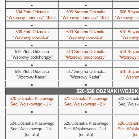
504.Zota Odznaka
505.Srebrna Odznaka
506.Brązo
"Wzorowy marynarz" 1973r.
"Wzorowy marynarz" 1973r.
"Wzorowy mar
508.Zota Odznaka
509.Srebrna Odznaka
510.Brązo
"Wzorowy dowódca"
"Wzorowy dowódca"
"Wzorowy
512.Złota Odznaka
513.Srebrna Odznaka
514.Brązo
"Wzorowy podchorązy"
"Wzorowy podchorąży"
"Wzorowy 
516.Złota Odznaka
517.Srebrna Odznaka
518.Brązo
"Wzorowy Kadet"
"Wzorowy Kadet"
"Wzorow
520-539 ODZNAKI WOJS
520.Odznaka Klasowego
521.Odznaka Klasowego
522.Odznak
Secj.Wojskowego - 1 kl.
Secj.Wojskowego - 2 kl.
Secj.Wojsko
 Polski
524.Odznaka Klasowego
525.Odznaka Klasowego
526.Odznak
Secj.Wojskowego - 1 kl.
Secj.Wojskowego - 2 kl.
Secj.Wojsko
(emalia)
(emalia)
(em