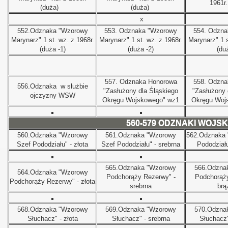
1961r.
(duża)
(duża)
x
552.
Odznaka "Wzorowy
553.
Odznaka "Wzorowy
554.
Odzna
Marynarz" 1 st. wz. z 1968r.
Marynarz" 1 st. wz. z 1968r.
Marynarz" 1 s
(duża -1)
(duża -2)
(du
557.
Odznaka Honorowa
558.
Odzna
556.
Odznaka
w służbie
"Zasłużony dla Śląskiego
"Zasłużony 
ojczyzny WSW
Okręgu Wojskowego" wz1
Okręgu Woj
560-579 ODZNAKI WOJS
560.
Odznaka "Wzorowy
561.
Odznaka "Wzorowy
562.
Odznaka 
Szef Pododziału" - złota
Szef Pododziału" - srebrna
Pododziału
565.
Odznaka "Wzorowy
566.Odzna
564.
Odznaka "Wzorowy
Podchorąży Rezerwy" -
Podchorąży
Podchorąży Rezerwy" - złota
srebrna
brą
568.
Odznaka "Wzorowy
569.Odznaka "Wzorowy
570.
Odzna
Słuchacz" - złota
Słuchacz" - srebrna
Słuchacz"