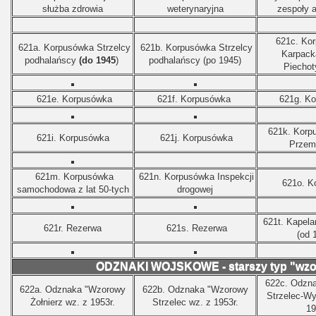
służba zdrowia
weterynaryjna
zespoły a
621c. Ko
621a. Korpusówka Strzelcy
621b.
Korpusówka Strzelcy
Karpack
podhalańscy
(do 1945
)
podhalańscy (po 1945)
Piechoty
621e. Korpusówka
621f. Korpusówka
621g. K
621k. Korp
621i. Korpusówka
621j. Korpusówka
Przem
621m. Korpusówka
621n. Korpusówka Inspekcji
621o. K
samochodowa z lat 50-tych
drogowej
621t. Kapel
621r. Rezerwa
621s. Rezerwa
(od 
ODZNAKI WOJSKOWE - starszy typ "wzoro
622c. Odzn
622a. Odznaka "Wzorowy
622b. Odznaka "Wzorowy
Strzelec-Wy
Żołnierz wz. z 1953r.
Strzelec wz. z 1953r.
19