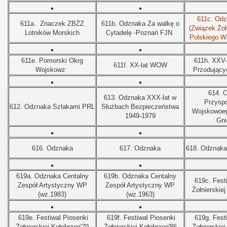
611c.
Odz
611a.
Znaczek ZBŻZ
611b.
Odznaka Za walkę o
(Związek Żoł
Lotników Morskich
Cytadelę -Poznań FJN
Polskiego W
611e. Pomorski Okrg
611h. XXV-
611f.
XX-lat WOW
Wojskowz
Przodujący
614. 
613. Odznaka XXX-lat w
Przyspo
612. Odznaka Szlakami PRL
Służbach Bezpieczeństwa
Wojskowoeg
1949-1979
Gni
616. Odznaka
617. Odznaka
618. Odznaka
619a. Odznaka Centalny
619b.
Odznaka Centalny
619c. Fest
Zespół Artystyczny WP
Zespół Artystyczny WP
Żołnierskie
(wz.1983)
(wz.1963)
619e.
Festiwal Piosenki
619f.
Festiwal Piosenki
619g.
Fest
Żołnierskiej Kołobrzeg'79
Żołnierskiej Kołobrzeg'86
Żołnierskie