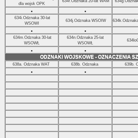
634f.
Odznaka 20-lat WAM
634g.
Odznak
dla wojsk OPK
634i.
Odznaka 30-lat
634j.
Odznaka WSOIW
634k.
Odznak
WSOWI
634m.
Odznaka 30-lat
634n.
Odznaka
25-lat
634lo
WSOWŁ
WSOWŁ
ODZNAKI WOJSKOWE - OZNACZENIA 
638a. Odznaka WAT
638b. Odznaka
639b. 