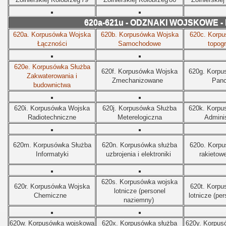
620a-621u - ODZNAKI WOJSKOWE 
620a. Korpusówka Wojska
620b. Korpusówka Wojska
620c. Korpu
Łączności
Samochodowe
topogr
620e. Korpusówka Służba
620f. Korpusówka Wojska
620g. Korpu
Zakwaterowania i
Zmechanizowane
Pan
budownictwa
620i. Korpusówka Wojska
620j. Korpusówka Służba
620k. Korpu
Radiotechniczne
Meterelogiczna
Adminis
620m. Korpusówka Służba
620n. Korpusówka
służba
620o. Korp
Informatyki
uzbrojenia i elektroniki
rakietowe
620s. Korpusówka wojska
620r. Korpusówka Wojska
620t.
Korpu
lotnicze (personel
Chemiczne
lotnicze (per
naziemny)
620w. Korpusówka wojskowa
620x. Korpusówka służba
620y. Korpus