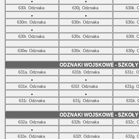
630i. Odznaka
630j. Odznaka
630k. 
630m. Odznaka
630n. Odznaka
630o. 
630r. Odznaka
630s. Odznaka
630t. 
630w. Odznaka
630x. Odznaka
630y. 
ODZNAKI WOJSKOWE - SZKOŁ
631a. Odznaka
631b. Odznaka
631c. 
631e. Odznaka
631f. Odznaka
631g. 
631i. Odznaka
631j. Odznaka
631k.
ODZNAKI WOJSKOWE - SZKOŁ
632a. Odznaka
632b. Odznaka
632c. 
632e. Odznaka
632f. Odznaka
632g. 