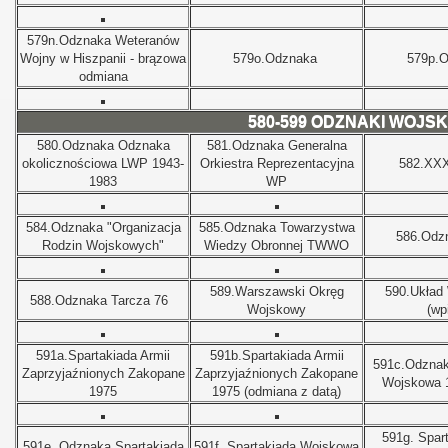
579n.
Odznaka Weteranów
Wojny w Hiszpanii - brązowa
579o.
Odznaka
579p.
O
odmiana
580-599 ODZNAKI WOJS
580.
Odznaka
Odznaka
581.
Odznaka Generalna
okolicznościowa LWP 1943-
Orkiestra Reprezentacyjna
582.
XXX
1983
WP
584.
Odznaka "Organizacja
585.
Odznaka Towarzystwa
586.
Odz
Rodzin Wojskowych"
Wiedzy Obronnej TWWO
589.
Warszawski Okręg
590.
Układ
588.
Odznaka Tarcza 76
Wojskowy
(wp
591a.Spartakiada Armii
591b.
Spartakiada Armii
591c.
Odznak
Zaprzyjaźnionych Zakopane
Zaprzyjaźnionych Zakopane
Wojskowa 
1975
1975 (odmiana z datą)
591g. Spart
591e.
Odznaka Spartakiada
591f.
Spartakiada Wojskowa