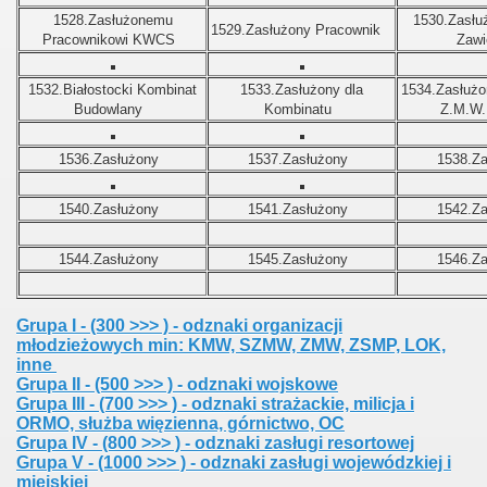
1528.
Zasłużonemu
1530.
Zasłu
1529.
Zasłużony Pracownik
Pracownikowi KWCS
Zawi
1532.
Białostocki Kombinat
1533.
Zasłużony dla
1534.
Zasłużo
Budowlany
Kombinatu
Z.M.W.
1536.
Zasłużony
1537.
Zasłużony
1538.
Za
1540.
Zasłużony
1541.
Zasłużony
1542.
Za
1544.
Zasłużony
1545.
Zasłużony
1546.
Za
Grupa I - (300 >>> ) - odznaki organizacji
młodzieżowych min: KMW, SZMW, ZMW, ZSMP, LOK,
inne
Grupa II - (500 >>> ) - odznaki wojskowe
Grupa III - (700 >>> ) - odznaki strażackie, milicja i
ORMO, służba więzienna, górnictwo, OC
Grupa IV - (800 >>> ) - odznaki zasługi resortowej
Grupa V - (1000 >>> ) - odznaki zasługi wojewódzkiej i
miejskiej