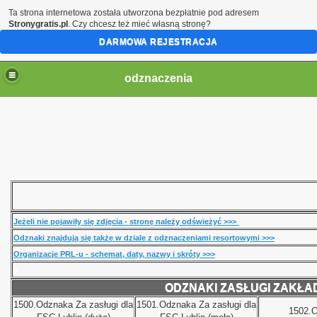
Ta strona internetowa została utworzona bezpłatnie pod adresem
Stronygratis.pl
. Czy chcesz też mieć własną stronę?
DARMOWA REJESTRACJA
odznaczenia
Jeżeli nie pojawiły się zdjęcia - stronę należy odświeżyć >>>
Odznaki znajdują się także w dziale z odznaczeniami resortowymi >>>
Organizacje PRL-u - schemat, daty, nazwy i skróty >>>
>
ODZNAKI ZASŁUGI ZAKŁ
1500.Odznaka Za zasługi dla
1501.
Odznaka Za zasługi dla
1502.