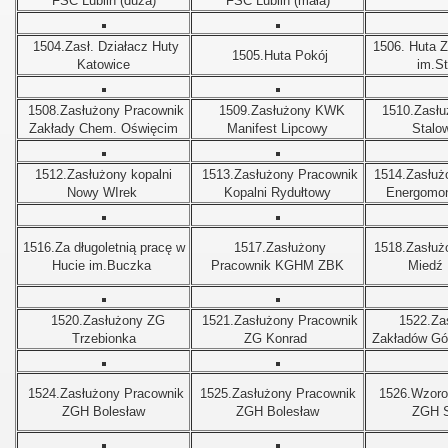
FSC Lublin (duża)
FSC Lublin (mała)
1504.Zasł. Działacz Huty
1506. Huta Z
1505.Huta Pokój
Katowice
im.S
1508.Zasłużony Pracownik
1509.Zasłużony KWK
1510.Zasłu
Zakłady Chem. Oświęcim
Manifest Lipcowy
Stalo
1512.Zasłużony kopalni
1513.Zasłużony Pracownik
1514.Zasłuż
Nowy WIrek
Kopalni Rydułtowy
Energomon
1516.Za długoletnią pracę w
1517.Zasłużony
1518.Zasłu
Hucie im.Buczka
Pracownik KGHM ZBK
Miedź
1520.Zasłużony ZG
1521.Zasłużony Pracownik
1522.Za
Trzebionka
ZG Konrad
Zakładów Gó
 Polski
1524.Zasłużony Pracownik
1525.
Zasłużony Pracownik
1526.Wzoro
ZGH Bolesław
ZGH Bolesław
ZGH S