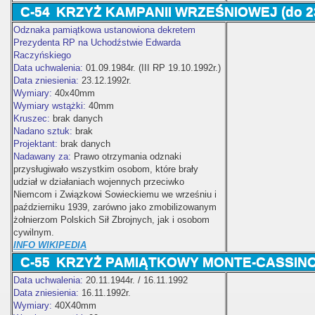
C-54
KRZYŻ KAMPANII WRZEŚNIOWEJ (do 23
Odznaka pamiątkowa ustanowiona dekretem
Prezydenta RP na Uchodźstwie Edwarda
Raczyńskiego
Data uchwalenia:
01.09.1984r. (
III RP 19.10.1992r.)
Data zniesienia:
23.12.1992r.
Wymiary:
40x40mm
Wymiary wstążki:
40mm
Kruszec:
brak danych
Nadano sztuk:
brak
Projektant:
brak danych
Nadawany za:
Prawo otrzymania odznaki
przysługiwało wszystkim osobom, które brały
udział w działaniach wojennych przeciwko
Niemcom i Związkowi Sowieckiemu we wrześniu i
październiku 1939, zarówno jako zmobilizowanym
żołnierzom Polskich Sił Zbrojnych, jak i osobom
cywilnym.
INFO WIKIPEDIA
C-55
KRZYŻ PAMIĄTKOWY MONTE-CASSINO (
Data uchwalenia:
20.11.1944r. / 16.11.1992
Data zniesienia:
16.11.1992r.
Wymiary:
40X40mm