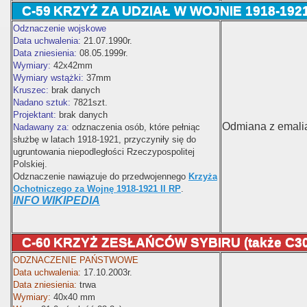
C-59
KRZYŻ ZA UDZIAŁ W WOJNIE 1918-1921 
Odznaczenie wojskowe
Data uchwalenia:
21.07.1990r.
Data zniesienia:
08.05.1999r.
Wymiary:
42x42mm
Wymiary wstążki:
37mm
Kruszec:
brak danych
Nadano sztuk:
7821szt.
Projektant:
brak danych
Odmiana z emali
Nadawany za:
odznaczenia osób, które pełniąc
służbę w latach 1918-1921, przyczyniły się do
ugruntowania niepodległości Rzeczypospolitej
Polskiej.
Odznaczenie nawiązuje do przedwojennego
Krzyża
Ochotniczego za Wojnę 1918-1921 II RP
.
INFO WIKIPEDIA
C-60
KRZYŻ ZESŁAŃCÓW SYBIRU (także C30
ODZNACZENIE PAŃSTWOWE
Data uchwalenia:
17.10.2003r.
Data zniesienia:
trwa
Wymiary:
40x40 mm