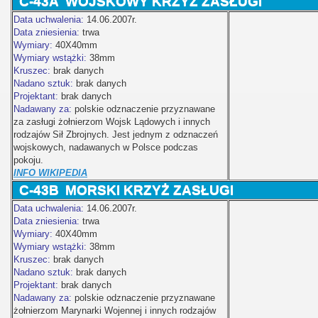
C-43A
WOJSKOWY KRZYŻ ZASŁUGI
Data uchwalenia:
14.06.2007r.
Data zniesienia:
trwa
Wymiary:
40X40mm
Wymiary wstążki:
38mm
Kruszec:
brak danych
Nadano sztuk:
brak danych
Projektant:
brak danych
Nadawany za:
polskie odznaczenie przyznawane
za zasługi żołnierzom Wojsk Lądowych i innych
rodzajów Sił Zbrojnych. Jest jednym z odznaczeń
wojskowych, nadawanych w Polsce podczas
pokoju.
INFO WIKIPEDIA
C-43B
MORSKI KRZYŻ ZASŁUGI
Data uchwalenia:
14.06.2007r.
Data zniesienia:
trwa
Wymiary:
40X40mm
Wymiary wstążki:
38mm
Kruszec:
brak danych
Nadano sztuk:
brak danych
Projektant:
brak danych
Nadawany za:
polskie odznaczenie przyznawane
żołnierzom Marynarki Wojennej i innych rodzajów