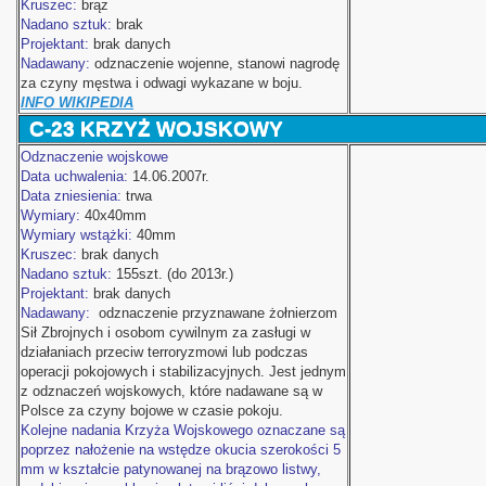
Kruszec:
brąz
Nadano sztuk:
brak
Projektant:
brak danych
Nadawany:
odznaczenie wojenne, stanowi nagrodę
za czyny męstwa i odwagi wykazane w boju.
INFO WIKIPEDIA
C-23 KRZYŻ WOJSKOWY
Odznaczenie wojskowe
Data uchwalenia:
14.06.2007r.
Data zniesienia:
trwa
Wymiary:
40x40mm
Wymiary wstążki:
40mm
Kruszec:
brak danych
Nadano sztuk:
155szt. (do 2013r.)
Projektant:
brak danych
Nadawany:
odznaczenie przyznawane żołnierzom
Sił Zbrojnych i osobom cywilnym za zasługi w
działaniach przeciw terroryzmowi lub podczas
operacji pokojowych i stabilizacyjnych. Jest jednym
z odznaczeń wojskowych, które nadawane są w
Polsce za czyny bojowe w czasie pokoju.
Kolejne nadania Krzyża Wojskowego oznaczane są
poprzez nałożenie na wstędze okucia szerokości 5
mm w kształcie patynowanej na brązowo listwy,