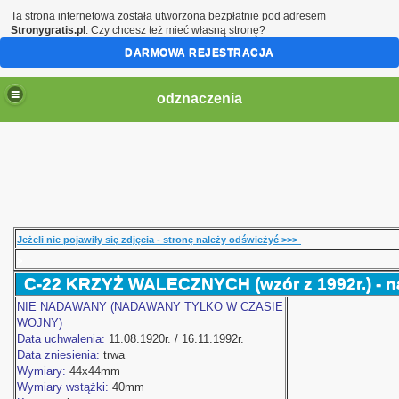
Ta strona internetowa została utworzona bezpłatnie pod adresem
Stronygratis.pl
. Czy chcesz też mieć własną stronę?
DARMOWA REJESTRACJA
odznaczenia
Jeżeli nie pojawiły się zdjęcia - stronę należy odświeżyć >>>
>
C-22 KRZYŻ WALECZNYCH (wzór z 1992r.) - n
NIE NADAWANY (NADAWANY TYLKO W CZASIE
WOJNY)
Data uchwalenia:
11.08.1920r. / 16.11.1992r.
Data zniesienia:
trwa
Wymiary:
44x44mm
Wymiary wstążki:
40mm