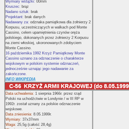
Wymiary wstążki:
00mm
Kruszec:
brąz
Nadano sztuk:
brak
Projektant:
brak danych
Nadawany za:
odznaka pamiątkowa dla żołnierzy 2
Korpusu, uczestniczących w walkach pod Monte
Cassino, celem upamiętnienia czynów oręża
polskiego, dokonanych przez żołnierzy 2 Korpusu
na ziemi włoskiej, ukoronowanych zdobyciem
Monte Cassino.
16 października 1992 Krzyż Pamiątkowy Monte
Cassino uznano za odznaczenie o charakterze
wojskowym w polskim systemie odznaczeń,
jednocześnie uznając jego nadawanie za
zakończone.
INFO WIKIPEDIA
C-56
KRZYŻ ARMII KRAJOWEJ (do 8.05.1999
Data uchwalenia:
1 sierpnia 1966r. przez rząd
Polski na uchodźctwie w Londynie / w III RP w
1992r. został uznany za polskie odznaczenie
wojskowe.
Data zniesienia:
8.05.1999r.
Wymiary:
37x37mm
Waga:
25,5g (całość 28,4g)