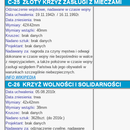
C-25
ZŁOTY KRZYŻ ZASŁUGI Z MIECZAMI
Odznaczenie wojskowe, nadawane w czasie wojny
Data uchwalenia:
19.11.1942r. / 16.11.1992r.
Data zniesienia:
trwa
Wymiary:
42X42mm
Wymiary wstążki:
40mm
Kruszec:
brak danych
Nadano sztuk:
brak danych
Projektant:
brak danych
Nadawany za:
nagroda za czyny męstwa i odwagi
dokonane w czasie wojny nie bezpośrednio w walce
z nieprzyjacielem, a także położone w czasie wojny
zasługi względem Państwa lub jego obywateli w
warunkach szczególnie niebezpiecznych.
INFO WIKIPEDIA
C-26
KRZYŻ WOLNOŚCI I SOLIDARNOŚCI
Data uchwalenia:
05.08.2010r.
Data zniesienia:
trwa
Wymiary:
42x42mm
Wymiary wstążki:
38mm
Kruszec:
brak danych
Nadano sztuk:
3628szt. (do 2016r.)
Projektant:
brak danych
Nadawany za:
odznaczenie cywilne, nadawane