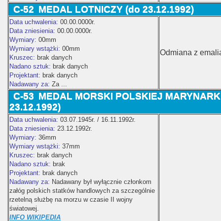
C-52
MEDAL LOTNICZY (do 23.12.1992)
Data uchwalenia:
00.00.0000r.
Data zniesienia:
00.00.0000r.
Wymiary:
00mm
Wymiary wstążki:
00mm
Odmiana z emali
Kruszec:
brak danych
Nadano sztuk:
brak danych
Projektant:
brak danych
Nadawany za:
Za ...
C-53
MEDAL MORSKI POLSKIEJ MARYNARK
23.12.1992)
Data uchwalenia:
03.07.1945r. / 16.11.1992r.
Data zniesienia:
23.12.1992r.
Wymiary:
36mm
Wymiary wstążki:
37mm
Kruszec:
brak danych
Nadano sztuk:
brak
Projektant:
brak danych
Nadawany za:
Nadawany był wyłącznie członkom
załóg polskich statków handlowych za szczególnie
rzetelną służbę na morzu w czasie II wojny
światowej.
INFO WIKIPEDIA