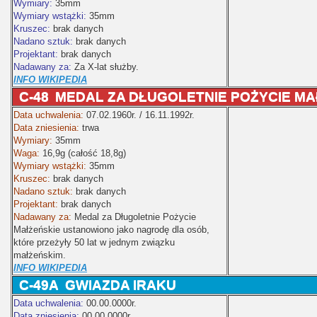
Wymiary:
35mm
Wymiary wstążki:
35mm
Kruszec:
brak danych
Nadano sztuk:
brak danych
Projektant:
brak danych
Nadawany za:
Za X-lat służby.
INFO WIKIPEDIA
C-48
MEDAL ZA DŁUGOLETNIE POŻYCIE MA
Data uchwalenia:
07.02.1960r. / 16.11.1992r.
Data zniesienia:
trwa
Wymiary:
35mm
Waga:
16,9g (całość 18,8g)
Wymiary wstążki:
35mm
Kruszec:
brak danych
Nadano sztuk:
brak danych
Projektant:
brak danych
Nadawany za:
Medal za Długoletnie Pożycie
Małżeńskie ustanowiono jako nagrodę dla osób,
które przeżyły 50 lat w jednym związku
małżeńskim.
INFO WIKIPEDIA
C-49A
GWIAZDA IRAKU
Data uchwalenia:
00.00.0000r.
Data zniesienia:
00.00.0000r.