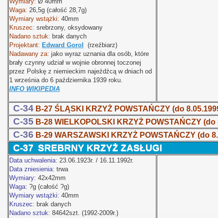
Wymiary:
Ø
40mm
Waga:
26,5g (całość 28,7g)
Wymiary wstążki:
40mm
Kruszec:
srebrzony, oksydowany
Nadano sztuk:
brak danych
Projektant:
Edward Gorol
(rzeźbiarz)
Nadawany za:
jako wyraz uznania dla osób, które
brały czynny udział w wojnie obronnej toczonej
przez Polskę z niemieckim najeźdźcą w dniach od
1 września do 6 października 1939 roku.
INFO WIKIPEDIA
C-34
B-27 ŚLĄSKI KRZYŻ POWSTAŃCZY
(do 8.05.199
C-35
B-28 WIELKOPOLSKI KRZYŻ POWSTAŃCZY
(do
C-36
B-29 WARSZAWSKI KRZYŻ POWSTAŃCZY
(do 8
C-37
SREBRNY KRZYŻ ZASŁUGI
Data uchwalenia:
23.06.1923r. / 16.11.1992r.
Data zniesienia:
trwa
Wymiary:
42x42mm
Waga:
?g (całość ?g)
Wymiary wstążki:
40mm
Kruszec:
brak danych
Nadano sztuk:
84642szt. (1992-2009r.)