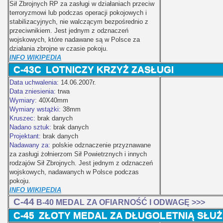
Sił Zbrojnych RP za zasługi w działaniach przeciw
terroryzmowi lub podczas operacji pokojowych i
stabilizacyjnych, nie walczącym bezpośrednio z
przeciwnikiem. Jest jednym z odznaczeń
wojskowych, które nadawane są w Polsce za
działania zbrojne w czasie pokoju.
INFO WIKIPEDIA
C-43C
LOTNICZY KRZYŻ ZASŁUGI
Data uchwalenia:
14.06.2007r.
Data zniesienia:
trwa
Wymiary:
40X40mm
Wymiary wstążki:
38mm
Kruszec:
brak danych
Nadano sztuk:
brak danych
Projektant:
brak danych
Nadawany za:
polskie odznaczenie przyznawane
za zasługi żołnierzom Sił Powietrznych i innych
rodzajów Sił Zbrojnych. Jest jednym z odznaczeń
wojskowych, nadawanych w Polsce podczas
pokoju.
INFO WIKIPEDIA
C-44
B-40 MEDAL ZA OFIARNOŚĆ I ODWAGĘ >>>
C-45
ZŁOTY MEDAL ZA DŁUGOLETNIĄ SŁUŻB