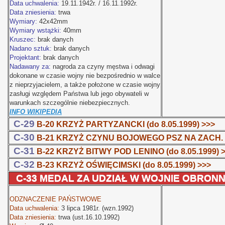
Data uchwalenia:
19.11.1942r. / 16.11.1992r.
Data zniesienia:
trwa
Wymiary:
42x42mm
Wymiary wstążki:
40mm
Kruszec:
brak danych
Nadano sztuk:
brak danych
Projektant:
brak danych
Nadawany za:
nagroda za czyny męstwa i odwagi
dokonane w czasie wojny nie bezpośrednio w walce
z nieprzyjacielem, a także położone w czasie wojny
zasługi względem Państwa lub jego obywateli w
warunkach szczególnie niebezpiecznych.
INFO WIKIPEDIA
C-29
B-20 KRZYŻ PARTYZANCKI
(do 8.05.1999)
>>>
C-30
B-21 KRZYŻ CZYNU BOJOWEGO PSZ NA ZACH.
C-31
B-22 KRZYŻ BITWY POD LENINO (do 8.05.1999) 
C-32
B-23 KRZYŻ OŚWIĘCIMSKI
(do 8.05.1999)
>>>
C-33 MEDAL ZA UDZIAŁ W WOJNIE OBRONNEJ
ODZNACZENIE PAŃSTWOWE
Data uchwalenia:
3 lipca 1981r. (wzn.1992)
Data zniesienia:
trwa (ust.16.10.1992)