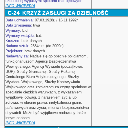
ozdobionej wypukłymi splotami liści dębowych.
INFO WIKIPEDIA
C-24
KRZYŻ ZASŁUGI ZA DZIELNOŚĆ
Data uchwalenia:
07.03.1928r. / 16.11.1992r.
Data zniesienia:
trwa
Wymiary:
b.d.
Wymiary wstążki:
b.d.
Kruszec:
brak danych
 Polski
Nadano sztuk:
2384szt. (do 2009r.)
Projektant:
brak danych
Nadawany za:
Nadaje się go obecnie policjantom,
funkcjonariuszom Agencji Bezpieczeństwa
Wewnętrznego, Agencji Wywiadu (początkowo:
UOP), Straży Granicznej, Straży Pożarnej,
Centralnego Biura Antykorupcyjnego, Służby
Wywiadu Wojskowego, Służby Kontrwywiadu
Wojskowego oraz żołnierzom za czyny spełnione w
specjalnie ciężkich warunkach, z wykazaniem
wyjątkowej odwagi, z narażeniem życia lub
zdrowia, w obronie prawa, nietykalności granic
państwowych oraz życia, mienia i bezpieczeństwa
obywateli. Może być wyjątkowo nadawany także
innym osobom.
INFO WIKIPEDIA