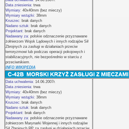
Data zniesienia:
trwa
Wymiary:
40x40mm (bez mieczy)
Wymiary wstążki:
38mm
Kruszec:
brak danych
Nadano sztuk:
brak danych
Projektant:
brak danych
Nadawany za:
polskie odznaczenie przyznawane
żołnierzom Wojsk Lądowych i innych rodzajów Sił
Zbrojnych za zasługi w działaniach przeciw
terroryzmowi lub podczas operacji pokojowych i
stabilizacyjnych, nie bezpośrednio w starciu z
przeciwnikiem.
INFO WIKIPEDIA
C-42B
MORSKI KRZYŻ ZASŁUGI Z MIECZAMI
Data uchwalenia:
14.06.2007r.
Data zniesienia:
trwa
Wymiary:
40x40mm (bez mieczy)
Wymiary wstążki:
38mm
Kruszec:
brak danych
Nadano sztuk:
brak danych
Projektant:
brak danych
Nadawany za:
polskie odznaczenie przyznawane
żołnierzom Marynarki Wojennej i innych rodzajów
Sił Zbrojnych RP za zasługi w działaniach przeciw