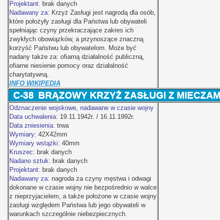
Projektant:
brak danych
Nadawany za:
Krzyż Zasługi jest nagrodą dla osób,
które położyły zasługi dla Państwa lub obywateli
spełniając czyny przekraczające zakres ich
zwykłych obowiązków, a przynoszące znaczną
korzyść Państwu lub obywatelom. Może być
nadany także za: ofiarną działalność publiczną,
ofiarne niesienie pomocy oraz działalność
charytatywną.
INFO WIKIPEDIA
C-38
BRĄZOWY KRZYŻ ZASŁUGI Z MIECZAM
Odznaczenie wojskowe, nadawane w czasie wojny
Data uchwalenia:
19.11.1942r. / 16.11.1992r.
Data zniesienia:
trwa
Wymiary:
42X42mm
Wymiary wstążki:
40mm
Kruszec:
brak danych
Nadano sztuk:
brak danych
Projektant:
brak danych
Nadawany za:
nagroda za czyny męstwa i odwagi
dokonane w czasie wojny nie bezpośrednio w walce
z nieprzyjacielem, a także położone w czasie wojny
zasługi względem Państwa lub jego obywateli w
warunkach szczególnie niebezpiecznych.