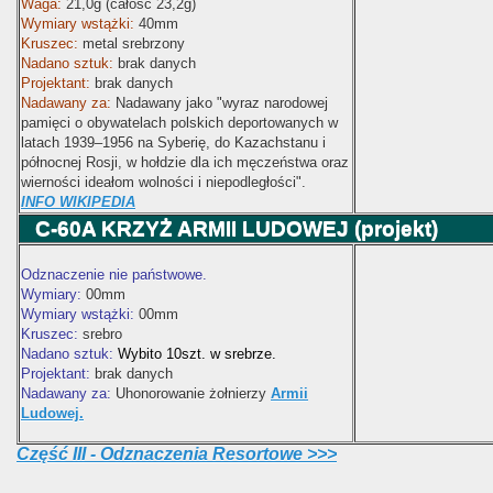
Waga:
21,0g (całość 23,2g)
Wymiary wstążki:
40mm
Kruszec:
metal srebrzony
Nadano sztuk:
brak danych
Projektant:
brak danych
Nadawany za:
Nadawany jako "wyraz narodowej
pamięci o obywatelach polskich deportowanych w
latach 1939–1956 na Syberię, do Kazachstanu i
północnej Rosji, w hołdzie dla ich męczeństwa oraz
wierności ideałom wolności i niepodległości".
INFO WIKIPEDIA
C-60A
KRZYŻ ARMII LUDOWEJ (projekt)
Odznaczenie nie państwowe.
Wymiary:
00mm
Wymiary wstążki:
00mm
Kruszec:
srebro
Nadano sztuk:
Wybito 10szt. w srebrze.
Projektant:
brak danych
Nadawany za:
Uhonorowanie żołnierzy
Armii
Ludowej.
Część III - Odznaczenia Resortowe >>>