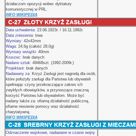
działaczom opozycji wobec dyktatury
komunistycznej w PRL.
INFO WIKIPEDIA
C-27
ZŁOTY KRZYŻ ZASŁUGI
Data uchwalenia:
23.06.1923r. / 16.11.1992r.
Data zniesienia:
trwa
Wymiary:
42x42mm
Waga:
24,6g (całość 28,0g)
Wymiary wstążki:
40mm
Kruszec:
brak danych
Nadano sztuk:
49468szt. (1992-2009r.)
Projektant:
brak danych
Nadawany za:
Krzyż Zasługi jest nagrodą dla osób,
które położyły zasługi dla Państwa lub obywateli
spełniając czyny przekraczające zakres ich
zwykłych obowiązków, a przynoszące znaczną
korzyść Państwu lub obywatelom. Może być
nadany także za: ofiarną działalność publiczną,
ofiarne niesienie pomocy oraz działalność
charytatywną.
INFO WIKIPEDIA
C-28
SREBRNY KRZYŻ ZASŁUGI Z MIECZAM
Odznaczenie wojskowe, nadawane w czasie wojny