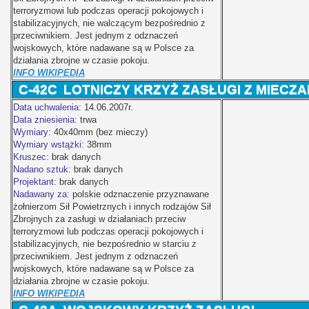
terroryzmowi lub podczas operacji pokojowych i
stabilizacyjnych, nie walczącym bezpośrednio z
przeciwnikiem. Jest jednym z odznaczeń
wojskowych, które nadawane są w Polsce za
działania zbrojne w czasie pokoju.
INFO WIKIPEDIA
C-42C
LOTNICZY KRZYŻ ZASŁUGI Z MIECZA
Data uchwalenia:
14.06.2007r.
Data zniesienia:
trwa
Wymiary:
40x40mm (bez mieczy)
Wymiary wstążki:
38mm
Kruszec:
brak danych
Nadano sztuk:
brak danych
Projektant:
brak danych
Nadawany za:
polskie odznaczenie przyznawane
żołnierzom Sił Powietrznych i innych rodzajów Sił
Zbrojnych za zasługi w działaniach przeciw
terroryzmowi lub podczas operacji pokojowych i
stabilizacyjnych, nie bezpośrednio w starciu z
przeciwnikiem. Jest jednym z odznaczeń
wojskowych, które nadawane są w Polsce za
działania zbrojne w czasie pokoju.
INFO WIKIPEDIA