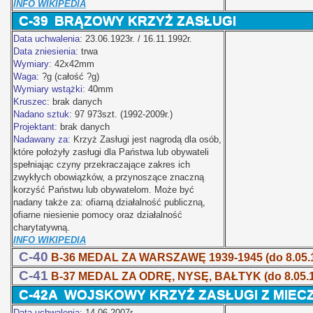
INFO WIKIPEDIA
C-39
BRĄZOWY KRZYŻ ZASŁUGI
Data uchwalenia:
23.06.1923r. / 16.11.1992r.
Data zniesienia:
trwa
Wymiary:
42x42mm
Waga:
?g (całość ?g)
Wymiary wstążki:
40mm
Kruszec:
brak danych
Nadano sztuk:
97 973szt. (1992-2009r.)
Projektant:
brak danych
Nadawany za:
Krzyż Zasługi jest nagrodą dla osób,
które położyły zasługi dla Państwa lub obywateli
spełniając czyny przekraczające zakres ich
zwykłych obowiązków, a przynoszące znaczną
korzyść Państwu lub obywatelom. Może być
nadany także za: ofiarną działalność publiczną,
ofiarne niesienie pomocy oraz działalność
charytatywną.
INFO WIKIPEDIA
C-40
B-36 MEDAL ZA WARSZAWĘ 1939-1945
(do 8.05
C-41
B-37 MEDAL ZA ODRĘ, NYSĘ, BAŁTYK
(do 8.05
C-42A
WOJSKOWY KRZYŻ ZASŁUGI Z MIEC
Data uchwalenia:
14.06.2007r.