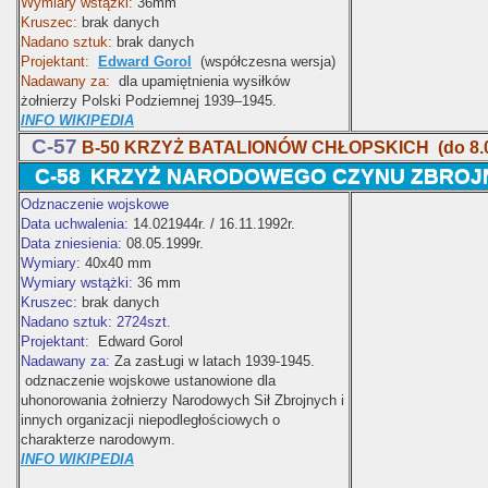
Wymiary wstążki:
36mm
Kruszec:
brak danych
Nadano sztuk:
brak danych
Projektant:
Edward Gorol
(współczesna wersja)
Nadawany za:
dla upamiętnienia wysiłków
żołnierzy Polski Podziemnej 1939–1945.
INFO WIKIPEDIA
C-57
B-50 KRZYŻ BATALIONÓW CHŁOPSKICH
(do 8.
C-58
KRZYŻ NARODOWEGO CZYNU ZBROJNEG
Odznaczenie wojskowe
Data uchwalenia:
14.021944r. / 16.11.1992r.
Data zniesienia:
08.05.1999r.
Wymiary:
40x40 mm
Wymiary wstążki:
36 mm
Kruszec:
brak danych
Nadano sztuk: 2724szt.
Projektant:
Edward Gorol
Nadawany za:
Za zasŁugi w latach 1939-1945.
odznaczenie wojskowe ustanowione dla
uhonorowania żołnierzy Narodowych Sił Zbrojnych i
innych organizacji niepodległościowych o
charakterze narodowym.
INFO WIKIPEDIA