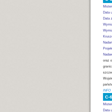
Miste
Data 
Data z
Wymia
Wymia
Krusz
Nadan
Projek
Nadaw
oraz 
granic
szczeg
Wojsk
państ
INFO
C-
Miste
Data 