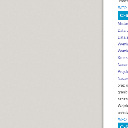
umocn
INFO
C-
Miste
Data 
Data z
Wymia
Wymia
Krusz
Nadan
Projek
Nadaw
oraz 
granic
szczeg
Wojsk
państ
INFO
C-