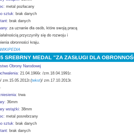
ec:
metal pozłacany
o sztuk:
brak danych
tant:
brak danych
za uznanie dla osób, które swoją pracą
any:
iałalnością przyczyniły się do rozwoju i
ienia obronności kraju.
 WIKIPEDIA
65 SREBRNY MEDAL "ZA ZASŁUGI DLA OBRONNOŚ
rstwo Obrony Narodowej
uchwalenia:
21.04.1966r. /zm.18.04.1991r.
)/ zm.15.05.2012r.(
tekst
)/ zm.17.10.2013r.
)
niesienia:
trwa
ry:
36mm
ry wstążki:
38mm
ec:
metal posrebrzany
o sztuk:
brak danych
tant:
brak danych