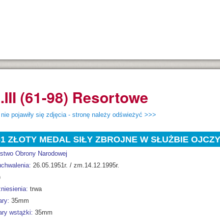
.III (61-98) Resortowe
 nie pojawiły się zdjęcia - stronę należy odświeżyć >>>
61 ZŁOTY MEDAL SIŁY ZBROJNE W SŁUŻBIE OJCZ
rstwo Obrony Narodowej
uchwalenia:
26.05.1951r. / zm.14.12.1995r.
)
niesienia:
trwa
ry:
35mm
ry wstążki:
35mm