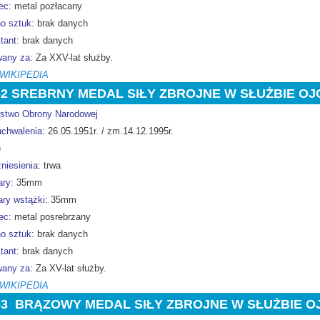
ec:
metal pozłacany
o sztuk:
brak danych
tant:
brak danych
any za:
Za XXV-lat służby.
 WIKIPEDIA
62 SREBRNY MEDAL SIŁY ZBROJNE W SŁUŻBIE O
rstwo Obrony Narodowej
uchwalenia:
26.05.1951r. / zm.14.12.1995r.
)
niesienia:
trwa
ry:
35mm
ry wstążki:
35mm
ec:
metal posrebrzany
o sztuk:
brak danych
tant:
brak danych
any za:
Za XV-lat służby.
 WIKIPEDIA
63
BRĄZOWY MEDAL SIŁY ZBROJNE W SŁUŻBIE O
e Polski