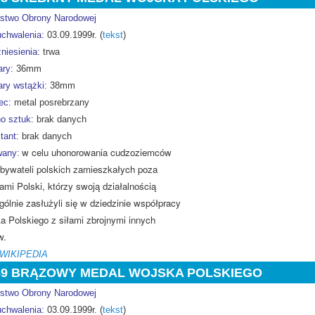
rstwo Obrony Narodowej
uchwalenia:
03.09.1999r. (
tekst
)
niesienia:
trwa
ry:
36mm
ry wstążki:
38mm
ec:
metal posrebrzany
o sztuk:
brak danych
tant:
brak danych
w celu uhonorowania cudzoziemców
any:
obywateli polskich zamieszkałych poza
ami Polski, którzy swoją działalnością
ólnie zasłużyli się w dziedzinie współpracy
a Polskiego z siłami zbrojnymi innych
w.
 WIKIPEDIA
69 BRĄZOWY MEDAL WOJSKA POLSKIEGO
rstwo Obrony Narodowej
uchwalenia:
03.09.1999r. (
tekst
)