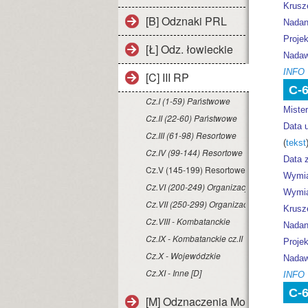
Krusz
[B] Odznaki PRL
Nadan
Projek
[Ł] Odz. łowieckie
Nadaw
INFO
[C] III RP
C-
Cz.I (1-59) Państwowe
Miste
Cz.II (22-60) Państwowe
Data 
Cz.III (61-98) Resortowe
(
tekst
Cz.IV (99-144) Resortowe
Data z
Cz.V (145-199) Resortowe
Wymia
Cz.VI (200-249) Organizacje
Wymia
Cz.VII (250-299) Organizacje
Krusz
Cz.VIII - Kombatanckie
Nadan
Cz.IX - Kombatanckie cz.II
Projek
Cz.X - Wojewódzkie
Nadaw
Cz.XI - Inne [D]
INFO
C-
[M] Odznaczenia Monarchistyczn