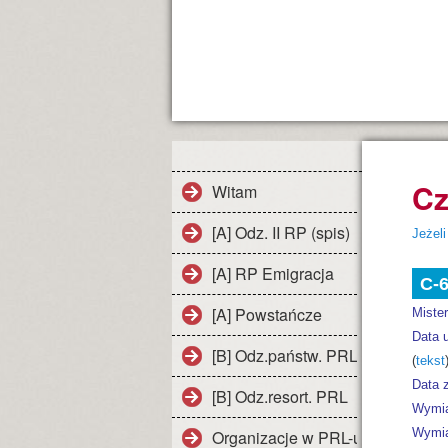
Cz
Witam
[A] Odz. II RP (spis)
Jeżeli
>
[A] RP Emigracja
C-
[A] Powstańcze
Miste
Data 
[B] Odz.państw. PRL
(
tekst
Data z
[B] Odz.resort. PRL
Wymia
Organizacje w PRL-u
Wymia