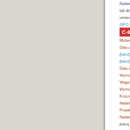
Nadaw
lub dz
umocn
INFO
C-
Miste
Data 
(
tekst
(
tekst
Data z
Wymia
Waga
Wymia
Krusz
Nadan
Projek
Nadaw
pracą 