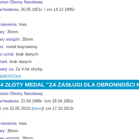
rstwo Obrony Narodowej
uchwalenia:
26.05.1951r. / zm.14.12.1995r.
)
niesienia:
trwa
ry:
35mm
ry wstążki:
35mm
ec:
metal brązowiony
o sztuk:
brak danych
tant:
brak danych
any za:
Za V-lat służby.
 WIKIPEDIA
64 ZŁOTY MEDAL "ZA ZASŁUGI DLA OBRONNOŚCI 
rstwo Obrony Narodowej
uchwalenia:
21.04.1966r. /zm.18.04.1991r.
)/ zm.15.05.2012r.(
tekst
)/ zm.17.10.2013r.
)
niesienia:
trwa
ry:
36mm
ry wstążki:
38mm