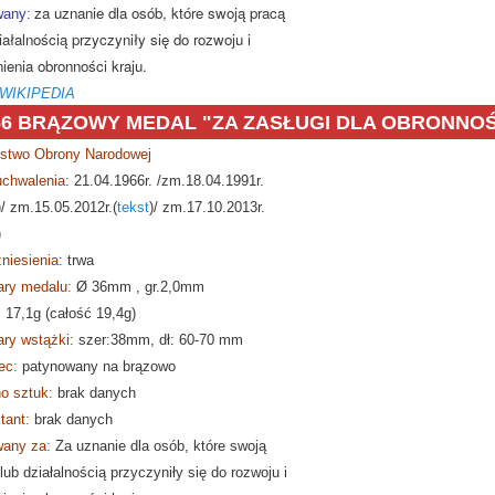
za uznanie dla osób, które swoją pracą
any:
iałalnością przyczyniły się do rozwoju i
ienia obronności kraju.
 WIKIPEDIA
66 BRĄZOWY MEDAL "ZA ZASŁUGI DLA OBRONNOŚ
rstwo Obrony Narodowej
21.04.1966r. /zm.18.04.1991r.
uchwalenia:
)/ zm.15.05.2012r.(
tekst
)/ zm.17.10.2013r.
)
niesienia:
trwa
ry medalu:
Ø
36mm , gr.2,0mm
:
17,1g (całość 19,4g)
ry wstążki:
szer:38mm
, dł: 60-70 mm
ec:
patynowany na brązowo
o sztuk:
brak danych
tant:
brak danych
any za:
Za uznanie dla osób, które swoją
lub działalnością przyczyniły się do rozwoju i