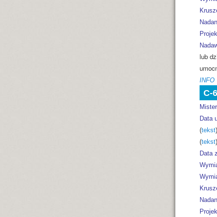
Krusz
Nadan
Projek
Nadaw
lub dz
umocn
INFO
C-
Miste
Data 
(
tekst
(
tekst
Data z
Wymia
Wymia
Krusz
Nadan
Projek