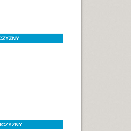
JCZYZNY
JCZYZNY