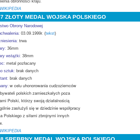
ienia obronności kraju.
 WIKIPEDIA
67 ZŁOTY MEDAL WOJSKA POLSKIEGO
rstwo Obrony Narodowej
uchwalenia:
03.09.1999r. (
tekst
)
niesienia:
trwa
ry:
36mm
ry wstążki:
38mm
ec:
metal pozłacany
o sztuk:
brak danych
tant:
brak danych
w celu uhonorowania cudzoziemców
any:
obywateli polskich zamieszkałych poza
ami Polski, którzy swoją działalnością
ólnie zasłużyli się w dziedzinie współpracy
a Polskiego z siłami zbrojnymi innych
w.
 WIKIPEDIA
68 SREBRNY MEDAL WOJSKA POLSKIEGO